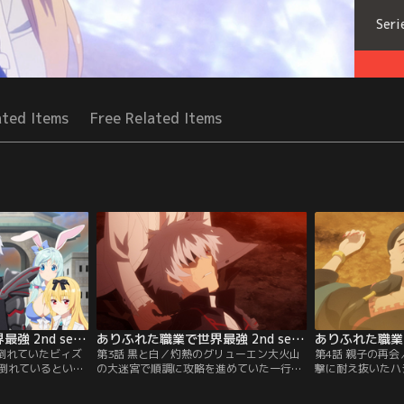
Seri
ated Items
Free Related Items
ありふれた職業で世界最強 2nd season 第02話
ありふれた職業で世界最強 2nd season 第03話
に倒れていたビィズ
第3話 黒と白／灼熱のグリューエン大火山
第4話 親子の再
倒れているという
の大迷宮で順調に攻略を進めていた一行だ
撃に耐え抜いたハ
原因はアンカジ公
ったが、上空からいきなり降り注いだ極光
石の入った宝物庫
汚染だった。ハジ
にハジメが飲み込まれてしまう。瀕死のハ
にあたる香織と合