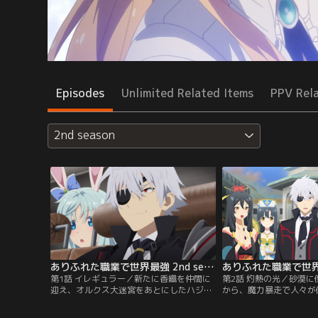
Episodes
Unlimited Related Items
PPV Rel
2nd season
ありふれた職業で世界最強 2nd season 第01話
第1話 イレギュラー／新たに香織を仲間に
第2話 灼熱の光／砂漠
迎え、オルクス大迷宮をあとにしたハジメ
から、魔力暴走で人々が
たちは、次の目的地を目指して果てしなく
話を聞いたハジメたち。
続くグリューエン大砂漠を突き進んでい
国にあるオアシスの水の