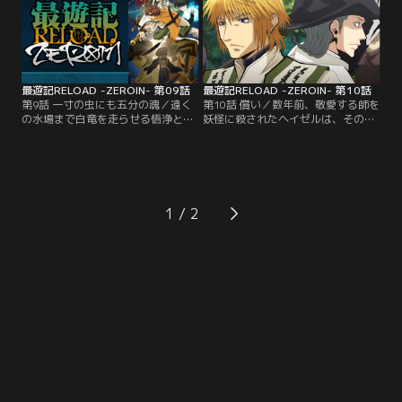
し、悟空の斉天大聖の力を解放す
兄妹。彼らは、オアシスを巡って人
る。【提供：バンダイチャンネル】
間たちが暮らす街と対立していた。
【提供：バンダイチャンネル】
最遊記RELOAD -ZEROIN- 第09話
最遊記RELOAD -ZEROIN- 第10話
第9話 一寸の虫にも五分の魂／遠く
第10話 償い／数年前、敬愛する師を
の水場まで白竜を走らせる悟浄と八
妖怪に殺されたヘイゼルは、その憎
戒。留守を任された悟空だったが、
悪をぶつけるように退魔師として妖
そこに少女の兄が無残な亡骸となっ
怪の退治に明け暮れていた。ある日
て帰って来る。人間に殺されたと怒
足を踏み入れた集落は、妖怪と人間
りが爆発した妖怪たちはオアシスへ
が共存しており……。妖怪をかばう
乗り込む。対立する妖怪と人間。は
ガトにヘイゼルは……。明かされる
ざまで揺れ動く悟空は……。【提
ふたりの過去の物語。【提供：バン
1
供：バンダイチャンネル】
ダイチャンネル】