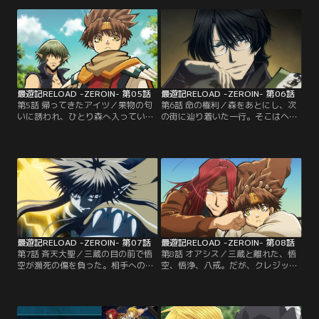
らかとなる。その夜、ヘイゼルは三
とから、導師の力に胡散臭さは感じ
蔵に話を持ち掛ける。ある目的を達
たものの、久しぶりに賑やかな街を
成するため、手を貸してほしいと頼
楽しむ。だが、その裏にはある取引
むが……？【提供：バンダイチャン
が隠されていた。【提供：バンダイ
ネル】
チャンネル】
最遊記RELOAD -ZEROIN- 第05話
最遊記RELOAD -ZEROIN- 第06話
第5話 帰ってきたアイツ／果物の匂
第6話 命の権利／森をあとにし、次
いに誘われ、ひとり森へ入っていく
の街に辿り着いた一行。そこはヘイ
悟空。そこに、ある妖怪が行き倒れ
ゼルが以前蘇生した多くの黄色い目
ていた。その妖怪の正体とは！？そ
の人間が暮らしていた。平和に暮ら
して後半では、あの『うら最』をお
す人々の姿に、複雑な思いをいだく
届け！！【提供：バンダイチャンネ
三蔵たち。自分の命が、大切な人の
ル】
命が失われたとき、はたして自分は
どうするのかと……。【提供：バン
ダイチャンネル】
最遊記RELOAD -ZEROIN- 第07話
最遊記RELOAD -ZEROIN- 第08話
第7話 斉天大聖／三蔵の目の前で悟
第8話 オアシス／三蔵と離れた、悟
空が瀕死の傷を負った。相手への殺
空、悟浄、八戒。だが、クレジット
意で感情を塗りつぶされた三蔵は、
カードも無く、ほぼ一文無しとなっ
その人物を探しだすため、現場から
てしまった三人は、砂漠で行き倒れ
走り去ってしまう。残された悟浄と
てしまう。そんな彼らを助けたの
八戒は、一か八かの賭けで金鈷を外
は、妖怪だけの集落で暮らしている