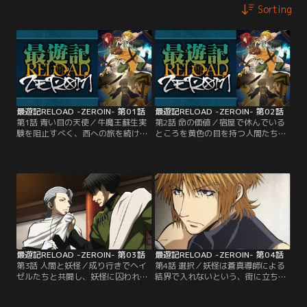
Sorting
最遊記RELOAD -ZEROIN- 第01話
最遊記RELOAD -ZEROIN- 第02話
第1話 青い目の天使／牛魔王蘇生実
第2話 命の価値／宿屋で休んでいる
験を阻止すべく、西への旅を続ける
ところを黄色の目を持つ人間たちに
三蔵一行。それを阻むように襲って
襲われた八戒。なんとか窮地を脱
きたのは、牛魔王サイドからの妖怪-
し、三蔵たちと合流するが、襲われ
-ではなく、人間たちだった。全員が
たとはいえ、人間たちに銃を向けて
黄色い目を持ち「妖怪は殺せ」と呟
しまった一行。追われるように街を
き続ける人間たちは正気を失ってい
出た先で、またもヘイゼルが現れ
るようで……。【提供：バンダイチ
て……。【提供：バンダイチャンネ
ャンネル】
ル】
最遊記RELOAD -ZEROIN- 第03話
最遊記RELOAD -ZEROIN- 第04話
第3話 人間と妖怪／成り行きでヘイ
第4話 選択／妖怪は蒼真導師による
ゼルたちと共闘し、妖怪に囚われて
結界で入れないという、街に立ち寄
いた娘を解放した三蔵たち。だが、
った三蔵一行。妖怪であるはずの悟
この一件で両者の考え方の違いが明
空、悟浄、八戒は結界内に入れたこ