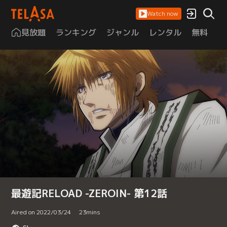
Watch now
見放題
ランキング
ジャンル
レンタル
無料
は
最遊記RELOAD -ZEROIN- 第12話
Aired on 2022/03/24
23
mins