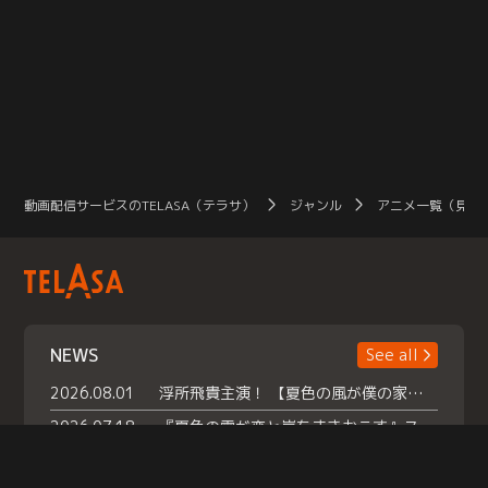
動画配信サービスのTELASA（テラサ）
ジャンル
アニメ一覧（見放
NEWS
See all
2026.08.01
浮所飛貴主演！ 【夏色の風が僕の家にやってきた】 本日よりテラサで独占配信スタート！
2026.07.18
『夏色の雲が恋と嵐をまきおこす』スペシャルメイキング 【Part1】2026年７月18日（土）23時30分～配信スタート！話題のシーンの裏側を大公開！豪華キャスト大集合！ 『武宮家 真夏の家族会議』開催！
2026.07.15
救命医・遥（今田）の《心揺さぶる過去》や、 麻酔科医・権野（船越英一郎）の《謎多きプライベート》など… 《知られざるエピソード》を独占配信！