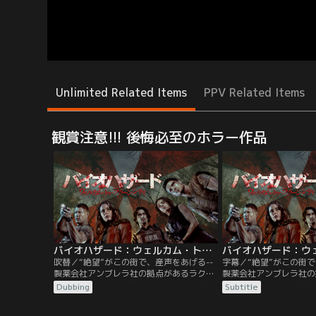
Unlimited Related Items
PPV Related Items
観賞注意!!! 後悔必至のホラー作品
バイオハザード：ウェルカム・トゥ・ラクーンシティ／吹替
吹替／“絶望”がこの街で、産声をあげる--
字幕／“絶望”がこの街で
製薬会社アンブレラ社の拠点があるラクー
製薬会社アンブレラ社の
ンシティ。この街の養護施設で育った主人
ンシティ。この街の養護
Dubbing
Subtitle
公クレア・レッドフィールドは、アンブレ
公クレア・レッドフィー
ラ社がある事故を起こしたことで、街に異
ラ社がある事故を起こし