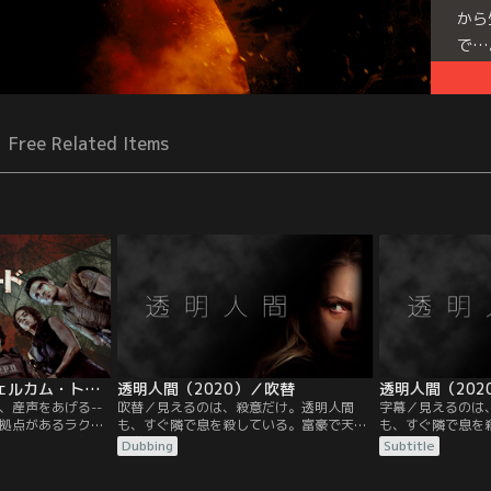
から
で…
Free Related Items
バイオハザード：ウェルカム・トゥ・ラクーンシティ／字幕
透明人間（2020）／吹替
透明人間（202
、産声をあげる--
吹替／見えるのは、殺意だけ。透明人間
字幕／見えるのは
拠点があるラクー
も、すぐ隣で息を殺している。富豪で天才
も、すぐ隣で息を
施設で育った主人
科学者エイドリアンの束縛された関係から
科学者エイドリア
Dubbing
Subtitle
ルドは、アンブレ
逃げることの出来ないセシリアは、ある真
逃げることの出来
たことで、街に異
夜中、計画的に彼の豪邸から脱出を図る。
夜中、計画的に彼