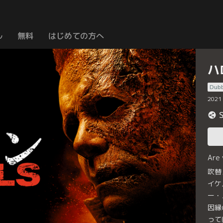
ル
無料
はじめての方へ
ハ
Dub
2021
Are
吹替
イケ
ー・
因縁
って