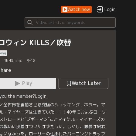
Watch now
Login
ロウィン KILLS／吹替
bing
1
h
45
mins
R-15
Share
Play
Watch Later
 you the member?
Login
／全世界を震撼させる究極のショッキング・ホラー。マ
ル・マイヤーズは生きていた--！！40年におよぶローリ
ストロードと“ブギーマン”ことマイケル・マイヤーズの
の戦いに決着はついたはずだった。しかし、悪夢は終わ
はいなかった。ローリーの仕掛けたバーニングトラップ