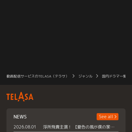
動画配信サービスのTELASA（テラサ）
ジャンル
国内ドラマ一覧（
NEWS
See all
2026.08.01
浮所飛貴主演！ 【夏色の風が僕の家にやってきた】 本日よりテラサで独占配信スタート！