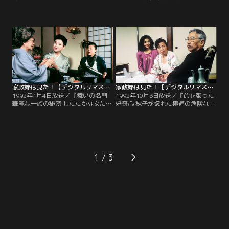
かな秘密』銀座の高級クラブのマ
3,000億 受験産業を覗く…』大手予
マ・江美（芦川よしみ）のマンショ
備校の経営者・竜岡（金子信雄）の
ンに派遣されることになった秋子。
家に派遣されることになった秋子。
ここに出入りするうちに、江美の母
業界内競争が激しい世界で、竜岡の
親・花栄（藤間紫）の家も掛け持ち
義理の息子・勝利（中尾彬）が、美
で受け持つことになり…、秋子は夜
咲（山口果林）というスター講師を
に生きる女たちの裏の顔を垣間見て
使い、竜岡の失脚を企んでいること
しまう。
を知った秋子は…。
家政婦は見た！【デジタルリマスター版】 1992年1月4日放送
家政婦は見た！【デジタルリマスター版】 1992年10月3日放送
1992年1月4日放送／『舞いの名門
1992年10月3日放送／『命を張った
華麗な一族の秘密 したたかな女たち
好奇心 秋子が惚れた極道の危険な秘
の跡目争い…』日本舞踊の名門・藤
密』極道の世界に興味津々の秋子は
嶋流家元の家に派遣された秋子。そ
関東衣笠組・組長邸の家政婦を引き
こでは家元・鶴弥（岡田茉莉子）の
受けた。組は先代組長・彦造（浜村
後継者を巡って、長男・鶴一（藤堂
純）の娘婿・安久（荻島真一）が仕
新二）と長女・花鶴（白都真理）の
切っていた。そんな中、彦造の懐刀
激烈で陰湿な跡取り争いが繰り広げ
だった半次郎（中条きよし）が出
1
られていた…。
所。秋子は半次郎の世話をするのだ
が、内部抗争が勃発して…。