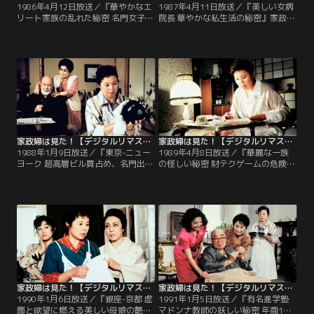
1986年4月12日放送／『華やかなエ
1987年4月11日放送／『美しい女病
リート家族の乱れた秘密 名門女子大
院長 華やかな私生活の秘密』家政婦
がゆれる…』有名女子大の学長・甲
会の会長・キヌヨ（野村昭子）が入
元琢見（加藤嘉）に気に入られた秋
院。見舞いに行った秋子は、ひょん
子。甲元家に派遣されることになっ
なことから院長・万智（岡田茉莉
たのだが、琢見の痴呆が発覚！学園
子）の家政婦を引き受けることに。
の看板である琢見の痴呆を隠すため
病院の内部事情を調べ始めた秋子
に必死の家族。さらには後継人事を
は、病院内の複雑な恋愛事情を知っ
巡る対立も勃発して…。
て…。
家政婦は見た！【デジタルリマスター版】 1988年1月9日放送
家政婦は見た！【デジタルリマスター版】 1989年4月8日放送
1988年1月9日放送／『東京-ニュー
1989年4月8日放送／『華麗な一族
ヨーク 超高層ビル買占め、名門出の
の怪しい秘密 財テクゲームの危険な
若妻の危険な秘密』不動産会社会
落し穴』証券会社を経営する種村家
長・百瀬竜造（内田朝雄）邸に派遣
に派遣された秋子。先代の未亡人で
された秋子。一見、幸せそうな一家
あるサダ（南田洋子）は、とある会
だったが、竜造は無類の好色漢。そ
社の株を極秘で買い占める計画をし
して長男の俊郎（篠田三郎）も秘書
ていたのだが、かつて相場師として
と密会を重ねている様子。それを知
鳴らした山川（丹波哲郎）が現れた
った秋子は…。
ことで様相が変わり…。
家政婦は見た！【デジタルリマスター版】 1990年1月6日放送
家政婦は見た！【デジタルリマスター版】 1991年1月5日放送
1990年1月6日放送／『銀座-京都 虚
1991年1月5日放送／『有名進学塾
飾と欲望に燃える美しい母娘の艶や
マドンナ教師の妖しい秘密 年商1兆