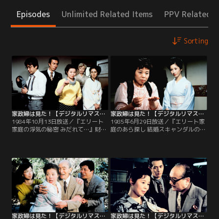
Episodes
Unlimited Related Items
PPV Related I
Sorting
家政婦は見た！【デジタルリマスター版】 1984年10月13日放送
家政婦は見た！【デジタルリマスター版】 1985年6月29日放送
1984年10月13日放送／『エリート
1985年6月29日放送／『エリート家
家庭の浮気の秘密 みだれて…』財務
庭のあら探し 結婚スキャンダルの秘
省主計官の門倉英明（高橋悦史）
密』次期総選挙を目前に控えたある
と、その妻・道子（梶芽衣子）の家
時、代議士の氏家壮介（鈴木瑞穂）
に派遣された家政婦・石崎秋子（市
と、秘書・仙波昭夫（前田吟）の密
原悦子）は、エリート家庭内にはび
談を、秋子は聞いてしまった！夕刊
こる家庭内暴力、夫の浮気、妻の浮
誌記者のマキ（長谷直美）から、仙
気を目撃し、そして…。
波家の秘密を探ってくれと頼まれた
秋子は…。
家政婦は見た！【デジタルリマスター版】 1986年4月12日放送
家政婦は見た！【デジタルリマスター版】 1987年4月11日放送