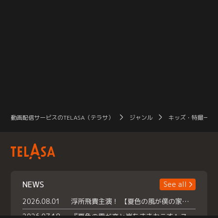
動画配信サービスのTELASA（テラサ）
ジャンル
キッズ・特撮一覧
NEWS
See all
2026.08.01
浮所飛貴主演！ 【夏色の風が僕の家にやってきた】 本日よりテラサで独占配信スタート！
2026.07.18
『夏色の雲が恋と嵐をまきおこす』スペシャルメイキング 【Part1】2026年７月18日（土）23時30分～配信スタート！話題のシーンの裏側を大公開！豪華キャスト大集合！ 『武宮家 真夏の家族会議』開催！