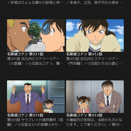
／歩美はひょんな事から紗希と仲良
／多津子、立花、美千代から恨まれ
くなる。コナンたちは紗希を忌々し
ている可能性のある紗希がマンショ
そうに見ている多津子、立花、美千
ンから落ちて絶命する。コナンはこ
代の存在を知る。そして、紗希のア
の墜落死は自殺ではなく、他殺だと
パートの窓からは3人が住むマンシ
確信。コナンは紗希が何か目撃した
ョンが見える事が判明。多津子の部
事で3人の誰かを強請り、口封じに
屋は死角だったが、コナンたちはい
殺害されたと推理する。コナンは3
つも窓辺にいる紗希が立花、美千代
人の事を高木刑事に伝え、高木はア
の部屋の秘密を目撃した可能性があ
リバイがある多津子以外の2人から
ると考える。
話を聞く。
名探偵コナン 第931話
名探偵コナン 第932話
第931話 北九州ミステリーツアー
第932話 北九州ミステリーツアー
（小倉編）／小五郎はコナン、蘭と
（門司編）／小五郎たちは小倉にや
福岡の小倉にやってくる。小五郎の
ってくる。小五郎の先輩である会社
警視庁時代の先輩である会社社長、
社長、深町は転倒事故を起こして意
深町は転倒事故を起こし、意識不明
識不明だった。小五郎は専務の桐山
で入院していた。専務の桐山は会社
に頼まれ、会社に落書きした犯人を
に落書きした犯人を捕まえてほしい
調査する。そんな中、蘭は落書き犯
と小五郎に依頼。落書き犯の捜査を
と疑われる深町の息子の虎彦と出会
進める小五郎だったが、桐山が深町
う。虎彦は自分が犯人ではないと断
を突き飛ばした可能性が浮上し
言。虎彦は深町を突き飛ばした犯人
て…。
を独自に捜していた。
名探偵コナン 第933話
名探偵コナン 第934話
第933話 サラブレッド誘拐事件（前
※番組内の告知は、当時のものとな
編）／小五郎は3人の依頼人から
ります。ご了承ください。／第934
別々に同じ事を依頼される。それは
話 サラブレッド誘拐事件（後編）／