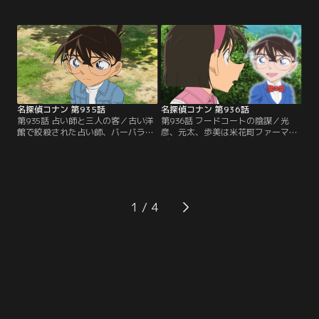
競走馬のホワイトスピリッツを守っ
人気競走馬ホワイトスピリッツが誘
てくれという内容だった。この後、
拐され、馬主の徳吉が用意した身代
小五郎はこの馬の馬主で会社社長の
金1億円もいつの間にか犯人に奪わ
徳吉に会って事情を説明。話を聞い
れる。翌日、血が付着したたてがみ
た徳吉も同じ事を小五郎に依頼す
が絡みつくホワイトスピリッツのホ
る。翌日、ホワイトスピリッツはレ
ースラグが見つかり、目暮警部はこ
ース出走のため、馬運車で競馬場に
の馬がすでに殺害されている可能性
移送されるが…。
もあると考える。
名探偵コナン 第935話
名探偵コナン 第936話
第935話 占い師と三人の客／古い洋
第936話 フードコートの陰謀／光
館で絞殺された占い師、バーバラ貞
彦、元太、歩美は米花町ファーマー
子の遺体が発見される。そして、貞
ズマーケットにやってくる。コナン
子の占いのせいで悲惨な目に遭った
は急用ができて不参加だった。光彦
元土木作業員の金輪芯介、OLの遠藤
たちは門倉、山脇、佳織の会話を偶
深美、元ラーメン店主の漣諒一が容
然聞いてしまう。佳織たちは「派手
疑者として浮上。3人の共犯と思わ
にドカーンといきましょう」と話し
せる証拠が次々と見つかるが、コナ
ていて、光彦たちは目暮警部を狙っ
1
ンはそれらの証拠が都合よく発見さ
て爆弾を仕掛けるつもりだと推理。
れた事に違和感を抱いて…。
目暮はこのイベントで講演する予定
だった。