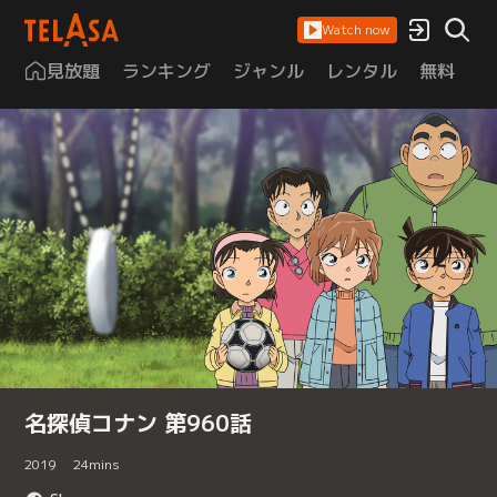
Watch now
見放題
ランキング
ジャンル
レンタル
無料
は
名探偵コナン 第960話
2019
24
mins