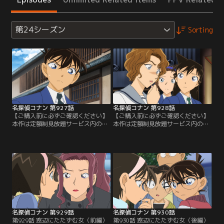
第24シーズン
Sorting
名探偵コナン 第927話
名探偵コナン 第928話
【ご購入前に必ずご確認ください】
【ご購入前に必ずご確認ください】
本作は定額制見放題サービス内の
本作は定額制見放題サービス内の
「劇場版『名探偵コナン ハイウェイ
「劇場版『名探偵コナン ハイウェイ
の堕天使』公開記念！TVシリーズ特
の堕天使』公開記念！TVシリーズ特
別配信 疾風の拳撃！世良真純・赤井
別配信 疾風の拳撃！世良真純・赤井
一家セレクション」にて3/14～
一家セレクション」にて3/14～
8/31まで配信中です。ご加入の方は
8/31まで配信中です。ご加入の方は
見放題ページよりご視聴ください。
見放題ページよりご視聴ください。
／第927話 紅の修学旅行（鮮紅編）
／第928話 紅の修学旅行（恋紅編）
／灰原から解毒薬をもらったコナン
／新一は蘭たちと修学旅行で京都を
は一時的に…。
訪れ…。
名探偵コナン 第929話
名探偵コナン 第930話
第929話 窓辺にたたずむ女（前編）
第930話 窓辺にたたずむ女（後編）