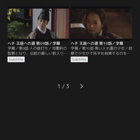
に遭うが途中でクムに救われる。ク
とを誓う。一方、ヨジはミン・ジノ
ムが裏切り者でなかったことが分か
ンの手下に襲われ、意識を失い連れ
り、ムンスとヨジは彼との再会を喜
去られてしまう。王宮ではクムを世
ぶのだった。一方、老論派の重臣た
弟に立てようとする動きが起こり、
ちが司憲府で取り調べを受けること
混乱が生じていた。母親の身分を理
になり…。
由にクムを世弟にすることに反対す
るミン・ジノンに対し…。
ヘチ 王座への道 第09話／字幕
ヘチ 王座への道 第10話／字幕
字幕／第9話 人の値打ち／司憲府の
字幕／第10話 黒い入れ墨の少女／妓
監察となり、伝統の厳しい新入り訓
楼で少女がオ持平を殺害するのを目
練に耐える日々を送るムンス。ムン
撃したクム。ウィ・ビョンジュは死
Subtitle
Subtitle
スと共にヨジ、アボン、チャンダル
んだオ持平の側にいたクムを司憲府
も司憲府に復帰する。世弟となった
に連行するが、クムは犯人が少女で
クムだが、重臣たちはそれを認め
あることをひた隠しにする。そこへ
ず、世弟のための初めての講義にす
王の命令でやってきたヒョンミョン
ら参加しないという有り様だった。
が王の直属機関である義禁府にクム
1
少論派の重臣イ・グァンジャはクム
を渡すよう司憲府に要求する。義禁
に対し「世弟は政には関わってはな
府へ連れていかれる直前、クムはヨ
らないが…。
ジにだけ聞こえるように…。