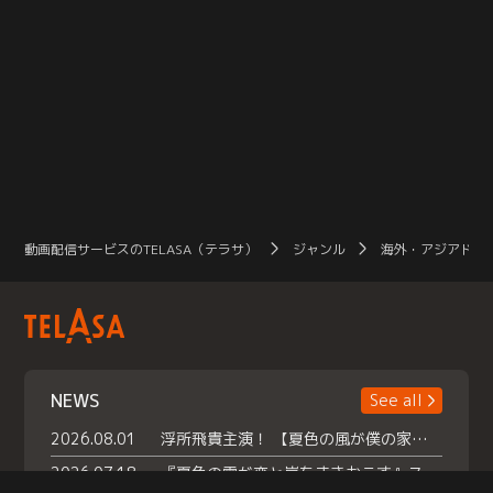
動画配信サービスのTELASA（テラサ）
ジャンル
海外・アジアドラ
NEWS
See all
2026.08.01
浮所飛貴主演！ 【夏色の風が僕の家にやってきた】 本日よりテラサで独占配信スタート！
2026.07.18
『夏色の雲が恋と嵐をまきおこす』スペシャルメイキング 【Part1】2026年７月18日（土）23時30分～配信スタート！話題のシーンの裏側を大公開！豪華キャスト大集合！ 『武宮家 真夏の家族会議』開催！