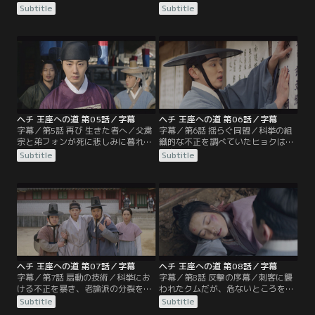
なるクムだったが、高官たちは証人
ムは自分の無力さを痛感し、弟のフ
Subtitle
Subtitle
1人では証拠不十分だと主張しタン
ォンを守るためにタンの罪について
を捕らえようとしない。一方、朝廷
自らの証言を取り下げる決断をす
では王の前で老論派の重臣たちが科
る。しかしそのことが司憲府の監察
挙の替え玉となったクムの行動を非
ハン・ジョンソクを追い詰めること
難していた。クムが司憲府で証人と
になり、ジョンソクはクムに嘘の証
なったのはタンを陥れ、弟のフォン
言をさせた罪で司憲府に連行さてし
を王位につかせるためだと考える重
まう。
臣たち。
ヘチ 王座への道 第05話／字幕
ヘチ 王座への道 第06話／字幕
字幕／第5話 再び 生きた者へ／父粛
字幕／第6話 揺らぐ同盟／科挙の組
宗と弟フォンが死に悲しみに暮れる
織的な不正を調べていたヒョクは、
クムは、王になれば力を得られたか
司憲府の高官に調査をやめるよう言
Subtitle
Subtitle
もとミン・ジノンに言われ王を目指
われる。また科挙に合格できなかっ
す決意をする。その1年後、朝廷で
たムンスはヒョクを訪ね、自分が科
唯一少論派が選んだ右議政チョ・テ
挙の不正を世間に広めたら司憲府で
グを降ろそうと老論派が、囚人らを
真実を明かしてほしいと頼む。そし
脱獄させる事件を起こす。宣懿（ソ
てムンスは景宗の前で命を懸けて直
ニ）王妃は景宗に力がないのは子が
訴をすることを決める。クムがウ
いないためだと、王族の中から養子
ィ・ビョンジュに捜査を依頼した王
をとる準備を始める。
族の不正事件により…。
ヘチ 王座への道 第07話／字幕
ヘチ 王座への道 第08話／字幕
字幕／第7話 扇動の技術／科挙にお
字幕／第8話 反撃の序幕／刺客に襲
ける不正を暴き、老論派の分裂を図
われたクムだが、危ないところをタ
ろうとするクム。ムンスは王の行列
ルムンに助けられる。タルムンは王
Subtitle
Subtitle
を止めて直訴した罰で棒たたきの刑
を目指すというクムと一緒に戦うこ