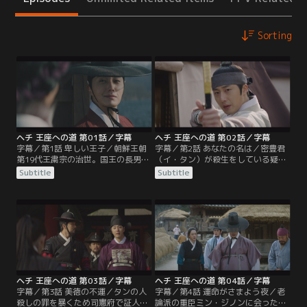
Sorting
ヘチ 王座への道 第01話／字幕
ヘチ 王座への道 第02話／字幕
字幕／第1話 卑しい王子／朝鮮王朝
字幕／第2話 あなたの名は／密豊君
第19代王粛宗の治世。国王の長男で
（イ・タン）が殺生をしている疑い
王位継承者である世子に世継ぎがで
が強まり、その証拠を捜すために男
Subtitle
Subtitle
きず、朝廷では次の王位を巡って密
装して狩りの場に忍び込んだ司憲府
豊君（イ・タン）を推す老論派と延
のヨジ。怪しい箱を見つけるが、運
齢君（イ・フォン）を推す少論派の
悪く密豊君に見つかってしまう。同
争いが起きていた。そんな中、王の
じく密豊君を疑って狩りに参加して
次男であるヨニングン（イ・グム）
いたヨニングン（イ・グム）は箱の
が都へ戻ってくる。
中身を知るためにヨジと妓楼で落ち
合う約束をし、自らおとりになって
彼女を逃がす。
ヘチ 王座への道 第03話／字幕
ヘチ 王座への道 第04話／字幕
字幕／第3話 美徳の不運／タンの人
字幕／第4話 運命がさまよう夜／老
殺しの罪を暴くため司憲府で証人と
論派の重臣ミン・ジノンに会ったク