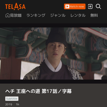
Watch now
見放題
ランキング
ジャンル
レンタル
無料
は
ヘチ 王座への道 第17話／字幕
Subtitle
2019
1
h