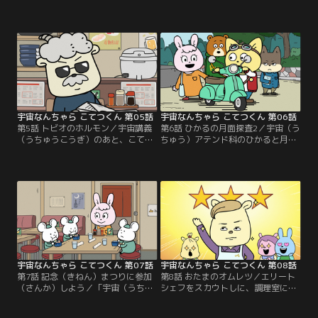
もしっかり答える物知りなニコ。見
ニマル国宇宙アカデミーがどどーん
た目はクールだけど、忘（わす）れ
と誕生（たんじょう）！物語の主人
物をしたこてつにペンを貸（か）し
公は、宇宙アカデミーに通うパイロ
てくれるとてもいいやつだった！こ
ット科1年生の「こてつ」。宇宙ア
てつはそんなニコと友達（ともだ
カデミーを舞台（ぶたい）に、こて
ち）になりたいと思うようになる。
つは仲間（なかま）たちと宇宙を目
指す。
宇宙なんちゃら こてつくん 第05話
宇宙なんちゃら こてつくん 第06話
第5話 トビオのホルモン／宇宙講義
第6話 ひかるの月面探査2／宇宙（う
（うちゅうこうぎ）のあと、こて
ちゅう）アテンド科のひかると月の
つ、ニコ、ルーは校長におしゃれな
話で盛（も）り上がるこてつたち。
めし屋に連（つ）れていってもら
すると、「簡単（かんたん）に月に
う。でも、お店は想像（そうぞう）
行ける機械（きかい）」をゲットし
と全然（ぜんぜん）違（ちが）う雰
たという校長の校内放送（ほうそ
囲気（ふんいき）だし、またもや校
う）が聞こえてくる。気になって校
長の講義（こうぎ）が始ま
長のところへ行ってみることに。
り……！？
宇宙なんちゃら こてつくん 第07話
宇宙なんちゃら こてつくん 第08話
第7話 記念（きねん）まつりに参加
第8話 おたまのオムレツ／エリート
（さんか）しよう／「宇宙（うちゅ
シェフをスカウトしに、調理室にや
う）アカデミー創立記念（そうりつ
ってきたこてつとひかる。教室に
きねん）まつり」が開かれるらし
は、先生にオムレツを褒（ほ）めら