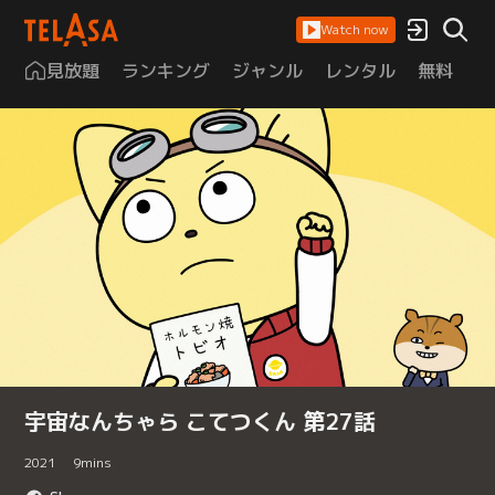
Watch now
見放題
ランキング
ジャンル
レンタル
無料
は
宇宙なんちゃら こてつくん 第27話
2021
9
mins