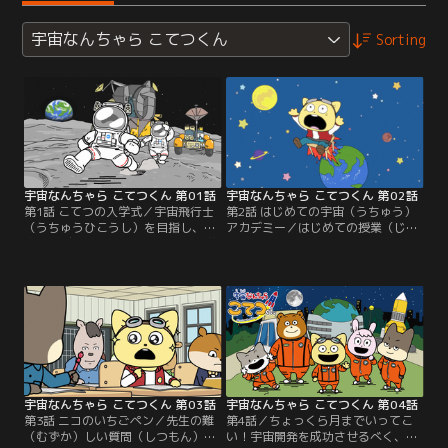
宇宙なんちゃら こてつくん
Sorting
宇宙なんちゃら こてつくん 第01話
宇宙なんちゃら こてつくん 第02話
第1話 こてつの入学式／宇宙飛行士
第2話 はじめての宇宙（うちゅう）
（うちゅうひこうし）を目指し、宇
アカデミー／はじめての授業（じゅ
宙アカデミーのパイロット科に入学
ぎょう）で個性的（こせいてき）な
することになったこてつ。引っ越
クラスメイトと教科書の山に圧倒
（こ）し当日、じいちゃんに挨拶
（あっとう）されてしまうこてつ。
（あいさつ）しにいくと、じいちゃ
気を取り直してアカデミーを探検
んが弱り切った姿（すがた）になっ
（たんけん）しようとすると、隣
ていて…！？
（となり）の席（せき）のクラスメ
イトが話しかけてきて……。
宇宙なんちゃら こてつくん 第03話
宇宙なんちゃら こてつくん 第04話
第3話 ニコのいちごペン／先生の難
第4話／ちょっくら月までいってこ
（むずか）しい質問（しつもん）に
い！宇宙開発を成功させるべく、ア