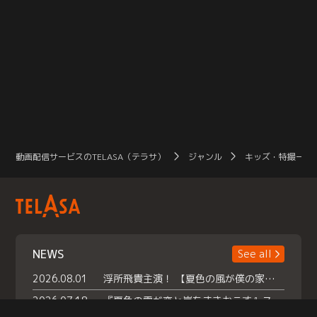
動画配信サービスのTELASA（テラサ）
ジャンル
キッズ・特撮一覧
NEWS
See all
2026.08.01
浮所飛貴主演！ 【夏色の風が僕の家にやってきた】 本日よりテラサで独占配信スタート！
2026.07.18
『夏色の雲が恋と嵐をまきおこす』スペシャルメイキング 【Part1】2026年７月18日（土）23時30分～配信スタート！話題のシーンの裏側を大公開！豪華キャスト大集合！ 『武宮家 真夏の家族会議』開催！