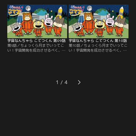
い。トビオから屋台の手伝（てつ
れたアランと、イマイチな顔をされ
だ）いを頼（たの）まれたこてつた
たおたまという生徒（せいと）がい
ちは新メニューを考えることに。み
た。ひかるは料理（りょうり）が上
んな料理（りょうり）ができないけ
手そうなアランに声をかける
ど、ちゃんと完成（かんせい）する
が……。
のか！？
宇宙なんちゃら こてつくん 第09話
宇宙なんちゃら こてつくん 第10話
第9話／ちょっくら月までいってこ
第10話／ちょっくら月までいってこ
い！宇宙開発を成功させるべく、ア
い！宇宙開発を成功させるべく、ア
ニマル国宇宙アカデミーがどどーん
ニマル国宇宙アカデミーがどどーん
と誕生（たんじょう）！物語の主人
と誕生（たんじょう）！物語の主人
公は、宇宙アカデミーに通うパイロ
公は、宇宙アカデミーに通うパイロ
ット科1年生の「こてつ」。宇宙ア
ット科1年生の「こてつ」。宇宙ア
カデミーを舞台（ぶたい）に、こて
カデミーを舞台（ぶたい）に、こて
つは仲間（なかま）たちと宇宙を目
つは仲間（なかま）たちと宇宙を目
1
指す。
指す。