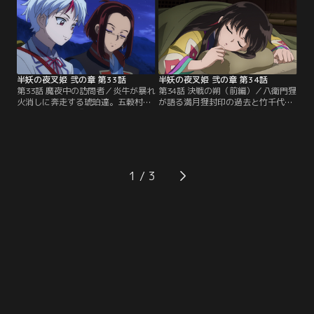
のとわは残していく。【提供：バン
炎牛退治に乗り出す。【提供：バン
ダイチャンネル】
ダイチャンネル】
半妖の夜叉姫 弐の章 第33話
半妖の夜叉姫 弐の章 第34話
第33話 魔夜中の訪問者／炎牛が暴れ
第34話 決戦の朔（前編）／八衛門狸
火消しに奔走する琥珀達。五穀村の
が語る満月狸封印の過去と竹千代流
村人達にご神体『五穀の恵み』を差
離譚。そして、雪入道が襲いかかる
し出せと迫る魔夜中は、もともと土
宿でせつなに迫る危機。七星の庭で
地神だった自身が鬼神となった因縁
罠を張る是露は、朔の夜で妖力を失
をせつなに語り出す。【提供：バン
ったとわに狙いを定める。【提供：
ダイチャンネル】
バンダイチャンネル】
1