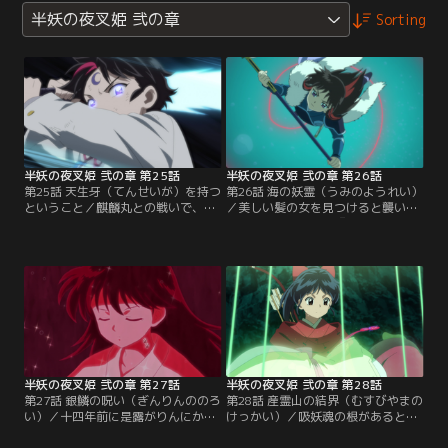
半妖の夜叉姫 弐の章
Sorting
半妖の夜叉姫 弐の章 第25話
半妖の夜叉姫 弐の章 第26話
第25話 天生牙（てんせいが）を持つ
第26話 海の妖霊（うみのようれい）
ということ／麒麟丸との戦いで、せ
／美しい髪の女を見つけると襲いか
つなが命を落とした。深く悔いると
かって呪いをかける『海蛇女』。も
わの前に現れた殺生丸は「せつなを
ろはとせつなが助けた尼こそ、その
生かすも殺すも、お前次第だ」と折
海蛇女だった。二人の窮地にとわと
れた天生牙を手渡す。とわにできる
退治屋達が駆けつける。【提供：バ
こととは？【提供：バンダイチャン
ンダイチャンネル】
ネル】
半妖の夜叉姫 弐の章 第27話
半妖の夜叉姫 弐の章 第28話
第27話 銀鱗の呪い（ぎんりんののろ
第28話 産霊山の結界（むすびやまの
い）／十四年前に是露がりんにかけ
けっかい）／吸妖魂の根があるとい
た銀鱗の呪いの経緯を思い出す邪
う産霊山に踏み込んだとわ達は邪悪