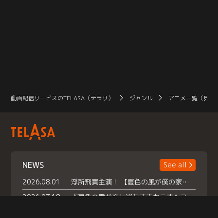
動画配信サービスのTELASA（テラサ）
ジャンル
アニメ一覧（見放
NEWS
See all
2026.08.01
浮所飛貴主演！ 【夏色の風が僕の家にやってきた】 本日よりテラサで独占配信スタート！
2026.07.18
『夏色の雲が恋と嵐をまきおこす』スペシャルメイキング 【Part1】2026年７月18日（土）23時30分～配信スタート！話題のシーンの裏側を大公開！豪華キャスト大集合！ 『武宮家 真夏の家族会議』開催！
2026.07.15
救命医・遥（今田）の《心揺さぶる過去》や、 麻酔科医・権野（船越英一郎）の《謎多きプライベート》など… 《知られざるエピソード》を独占配信！