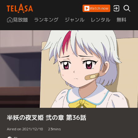
Watch now
見放題
ランキング
ジャンル
レンタル
無料
は
半妖の夜叉姫 弐の章 第36話
Aired on 2021/12/18
23
mins