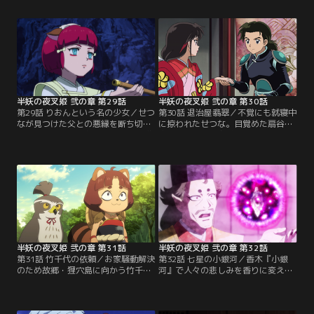
見。同じ頃、殺生丸の娘を狙う妖怪
な妖力による結界に封じ込められて
達に襲われたせつなの前に理玖が現
しまう。霊力を持つもろはだけが結
れて退治。せつなは理玖にその真意
界を抜け、麒麟丸の娘・りおんと出
を質す。【提供：バンダイチャンネ
会うが……。【提供：バンダイチャ
ル】
ンネル】
半妖の夜叉姫 弐の章 第29話
半妖の夜叉姫 弐の章 第30話
第29話 りおんという名の少女／せつ
第30話 退治屋翡翠／不覚にも就寝中
なが見つけた父との悪縁を断ち切っ
に掠われたせつな。目覚めた扇谷柊
てほしいと頼むりおん。とわには麒
家で愛矢姫から身代わりを頼まれ不
麟丸が唯一恐れる武器となる吸妖魂
承不承姫君を装うことに。だが、作
の根から作られた『星斬りの笛』を
法指南にやって来た尼は姉の金烏に
渡すが、妖霊獣が襲ってくる。【提
化けた翡翠だった。【提供：バンダ
供：バンダイチャンネル】
イチャンネル】
半妖の夜叉姫 弐の章 第31話
半妖の夜叉姫 弐の章 第32話
第31話 竹千代の依頼／お家騒動解決
第32話 七星の小銀河／香木『小銀
のため故郷・狸穴島に向かう竹千代
河』で人々の悲しみを香りに変えて
は助太刀にもろはを雇う。一方、琥
愉しむ妖怪・七星。とわの命を狙う
珀は雪乃国での妖怪退治にせつなを
是露は七星の庭園に罠を仕掛ける。
連れて行き、危なっかしい戦いぶり
琥珀達は雇われた雪乃国の五穀村で