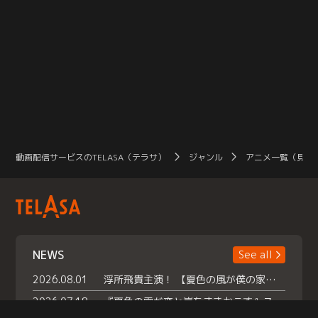
動画配信サービスのTELASA（テラサ）
ジャンル
アニメ一覧（見放
NEWS
See all
2026.08.01
浮所飛貴主演！ 【夏色の風が僕の家にやってきた】 本日よりテラサで独占配信スタート！
2026.07.18
『夏色の雲が恋と嵐をまきおこす』スペシャルメイキング 【Part1】2026年７月18日（土）23時30分～配信スタート！話題のシーンの裏側を大公開！豪華キャスト大集合！ 『武宮家 真夏の家族会議』開催！