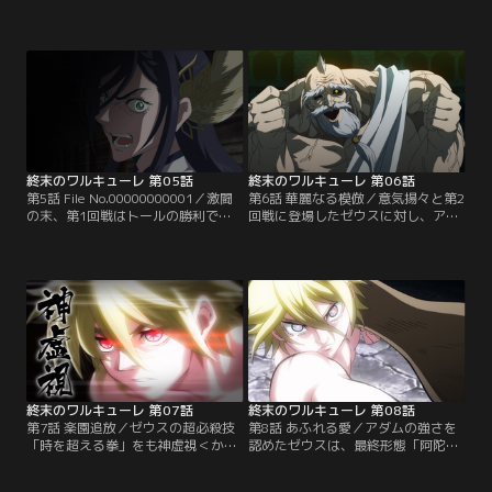
ド＞」により、トールへの反撃を開
マー＞」を受け止めるも、両脚を破
始する呂布。だがそれは、雷神・ト
壊され絶体絶命の呂布。人類の声援
ールの“本気”を引き出すことになっ
を受け再び立ち上がった呂布の元
てしまう。闘いの中で、互いを好敵
へ、愛馬である赤兎馬が乱入する。
手と認め合い、今まで出会うことの
赤兎馬の背に乗り人馬一体となった
なかった最強の相手に心を震わせ
呂布は、生涯一度も繰り出すことが
る。そして、トールの必殺の一撃が
なかった一撃「天喰＜そらぐい＞」
呂布に放たれた--。
を放つ--。
終末のワルキューレ 第05話
終末のワルキューレ 第06話
第5話 File No.00000000001／激闘
第6話 華麗なる模倣／意気揚々と第2
の末、第1回戦はトールの勝利で決
回戦に登場したゼウスに対し、アダ
着した。敗者は、転生も救済もなく
ムは、戦乙女＜ワルキューレ＞七
消滅させられることを知った戦乙女
女・レギンレイヴと神器錬成し、メ
＜ワルキューレ＞末妹・ゲルは、そ
リケンサックを手にする。そして拳
の事実に涙を流す。人類存続の希望
vs拳対決が幕を開けた。凄まじいゼ
をつなぐため、第2回戦には、神に
ウスのパンチを軽々とかわし、その
最も憎悪を抱く、全人類の父・アダ
全ての技を神虚視＜かみうつし＞し
ムが選ばれた。対する神代表には、
て模倣するアダム。その驚異的な能
神々の父と呼ばれるゼウスが登
力の秘密は、アダムの出生にあった-
場…。
-。
終末のワルキューレ 第07話
終末のワルキューレ 第08話
第7話 楽園追放／ゼウスの超必殺技
第8話 あふれる愛／アダムの強さを
「時を超える拳」をも神虚視＜かみ
認めたゼウスは、最終形態「阿陀磨
うつし＞し、ついにゼウスをダウン
須＜アダマス＞」で対抗する。アダ
させたアダム。楽園追放の憎しみを
ムは人類の父として子供たちを守る