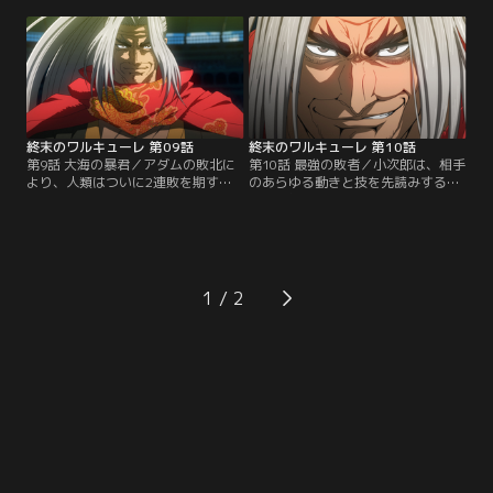
晴らし、人類が初勝利するように見
ため、ゼウスの猛攻に立ち向かう。
えた--。だが、ゼウスは再び立ち上
互いに自らの身体に大きな負担をか
がり、アダムに闘う理由をたずね
ける壮絶な殴り合いは、相手の限界
る。その答えを聞いたゼウスは、つ
を待つ我慢比べとなった。信念とプ
いに“最終形態”へと姿を変える--。
ライドのみが支えるノーガードの激
闘の末、ついにその時が訪れた--。
終末のワルキューレ 第09話
終末のワルキューレ 第10話
第9話 大海の暴君／アダムの敗北に
第10話 最強の敗者／小次郎は、相手
より、人類はついに2連敗を期す。
のあらゆる動きと技を先読みする
第3回戦の神代表は、神々すら恐れ
「千手無双」で、ポセイドンの猛攻
る海神・ポセイドン。後がない人類
を紙一重でかわし続けた。そして、
側代表は、死してもなお鍛錬を積み
敗北を重ね続けた末に辿り着いた究
続けた史上最強の敗者＜ルーザー
極の絶技「燕返し」を放ち、ポセイ
＞・佐々木小次郎に望みを託す。そ
ドンに真っ向から立ち向かう。その
して闘いの火蓋が切られたが、互い
神速の一撃は、ポセイドンの動きす
1
に1歩も動かない膠着状態となる。
ら凌駕したかのようにみえたが、ポ
静寂がどこまでも続くかと思われた
セイドンは嘲笑を浮かべるのであっ
その時--。
た。