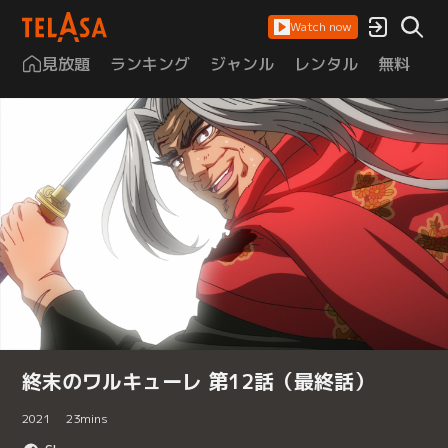
Watch now
見放題
ランキング
ジャンル
レンタル
無料
は
終末のワルキューレ 第12話（最終話）
2021
23
mins