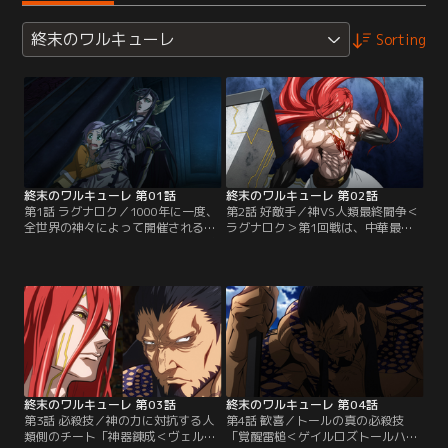
終末のワルキューレ
Sorting
終末のワルキューレ 第01話
終末のワルキューレ 第02話
第1話 ラグナロク／1000年に一度、
第2話 好敵手／神VS人類最終闘争＜
全世界の神々によって開催される人
ラグナロク＞第1回戦は、中華最強
類存亡会議にて、全会一致で人類滅
の武人・呂布奉先VS北欧神話最強・
亡が採択された。しかし、その決定
トールのノーガードの攻防で幕を開
に対し、半神半人の戦乙女＜ワルキ
ける。そんな中、トールはかつて巨
ューレ＞長姉・ブリュンヒルデが異
人の群れをも一撃で壊滅させた必殺
議を唱えた。ここに、神と人類の代
技「トールハンマー」を撃ち放つ。
表が一対一で闘う神VS人類最終闘争
誰もがトールの勝利を確信する中、
＜ラグナロク＞、十三勝負が勃発す
呂布が、反撃の一手をしかける。そ
るのだった。
こには、ブリュンヒルデのある“秘
策”があった。
終末のワルキューレ 第03話
終末のワルキューレ 第04話
第3話 必殺技／神の力に対抗する人
第4話 歓喜／トールの真の必殺技
類側のチート「神器錬成＜ヴェルン
「覚醒雷槌＜ゲイルロズトールハン