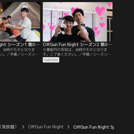
り絆が強いペアを決める
イプなど深層心理が明らかに！？
OffGun Fun Night シーズン1 第09話／字幕
OffGun Fun Night シーズン2 第01話／字幕
、当時のものとなりま
※番組内の告知は、当時のものとなりま
い。／字幕／シーズン1
す。ご了承ください。／字幕／シーズン2
ューをゲストに迎えた屋
第1話／2017年から続く人気バラエティ番
Subtitle
ーとニューがどれだけお
組のシーズン2がスタート。新セットに移
るかクイズに続き、頭周
り、より広い部屋を与えられたオフとガン
ど体のパーツのサイズを
が2人仲良く模様替え。さらにどちらがよ
なクイズに全員で挑む。
りシーズン1を覚えているかクイズで対
決。負けたほうは額で生卵を割る罰ゲーム
も！
（見放題）
OffGun Fun Night
OffGun Fun Night Sp03／字幕