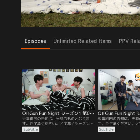
Episodes
Unlimited Related Items
PPV Rel
OffGun Fun Night シーズン1 第01話／字幕
※番組内の告知は、当時のものとなりま
※番組内の告知は、当時
す。ご了承ください。／字幕／シーズン1
す。ご了承ください。／
第1話／記念すべき初回のゲストはクリ
第2話／ゲストはシント
Subtitle
Subtitle
ス。仲の良い3人のプライベート暴露トー
トークに始まり、シント
クに加え、クリスとガンのコスプレ姿も！
種目でオフとガンが対決