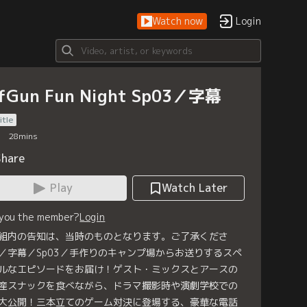
Watch now
Login
fGun Fun Night Sp03／字幕
itle
28
mins
Share
Play
Watch Later
 you the member?
Login
組内の告知は、当時のものとなります。ご了承くださ
／字幕／Sp03／手作りのキャンプ場からお送りするスペ
ルなエピソードをお届け！ゲスト・ミックスとアースの
産スナックを食べながら、ドラマ撮影時や演劇学校での
大公開！三本立てのゲーム対決に登場する、豪華な電話