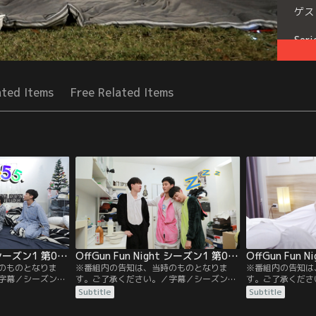
ゲス
Seri
ated Items
Free Related Items
OffGun Fun Night シーズン1 第02話／字幕
OffGun Fun Night シーズン1 第03話／字幕
のものとなりま
※番組内の告知は、当時のものとなりま
※番組内の告知は
字幕／シーズン1
す。ご了承ください。／字幕／シーズン1
す。ご了承くださ
ー。プライベート
第3話／かつてオフとルームシェアをして
第4話／ガイ＆ナ
Subtitle
Subtitle
ーが考えた3つの
いたテーがゲストで登場。一緒に暮らして
ー、オージュン＆
！敗者には罰ゲー
いたころの暴露話、お互いへの不満を発表
ゲストに迎える豪