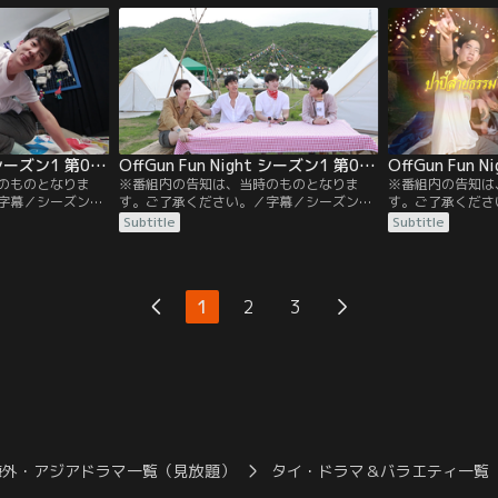
の途中でなんとク
し、ガンがどちらがより“変わった人”かを
ぞれのペアと、よ
ジャッジする。さらにテーが祖母直伝の健
対決を行う。
康レシピを披露し、2人に振る舞う。
OffGun Fun Night シーズン1 第07話／字幕
OffGun Fun Night シーズン1 第08話／字幕
のものとなりま
※番組内の告知は、当時のものとなりま
※番組内の告知は
字幕／シーズン1
す。ご了承ください。／字幕／シーズン1
す。ご了承くださ
屋を訪れたのはゴ
第8話／番組初となる屋外ロケに参戦する
第9話／テーとニ
Subtitle
Subtitle
フに、ゴッドが筋
のはテーとニュー。まずは各自がアウトド
外ロケの後編。テ
懐かしのツイスタ
アに持って行きたいグッズを発表。珍グッ
互いを理解してい
にはゴッドが様々
ズを持っているのは誰！？4人で夕食を作
りや二の腕周りな
は顔面白塗りの罰
り、バーベキューを楽しんだ後は、テーと
当てるマニアック
1
2
3
ニューがどれだけお互いを理解しているか
クイズに挑戦！
海外・アジアドラマ一覧（見放題）
タイ・ドラマ＆バラエティ一覧