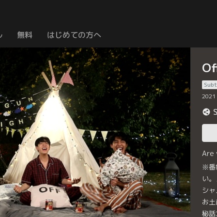
ル
無料
はじめての方へ
Of
Subt
2021
Are
※番
い。
シャ
お土
秘話