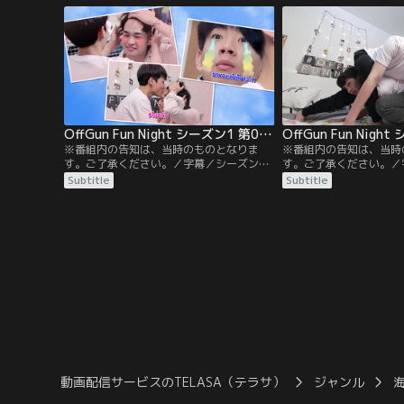
最後はクリスがハマっているという物語作
ムもあり、白熱する対決
りで謎の名作が誕生！？
リスも乱入！
OffGun Fun Night シーズン1 第06話／字幕
※番組内の告知は、当時のものとなりま
※番組内の告知は、当時
す。ご了承ください。／字幕／シーズン1
す。ご了承ください。／
第6話／オープをゲストに迎え、ジェンガ
第7話／本日、二人の部
Subtitle
Subtitle
対決。抜いたブロックに書かれた質問に答
ッド。筋肉をつけたいオ
えるという特別ルールのもと、オープがプ
トレを伝授する。さらに
ライベートに関する様々な質問に答える。
ーゲームで対決。対決中
さらにオフとオープが、どちらがよりガン
な質問に答える。敗者に
のことを知っているか、ガンに関するクイ
ゲームも！
ズで対決。果たして勝者は！？
動画配信サービスのTELASA（テラサ）
ジャンル