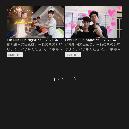
いオフに、ゴッドが筋トレを伝授す
まずは各自がアウトドアに持って行
る。さらに懐かしのツイスターゲー
きたいグッズを発表。珍グッズを持
ムで対決。対決中にはゴッドが様々
っているのは誰！？4人で夕食を作
な質問に答える。敗者には顔面白塗
り、バーベキューを楽しんだ後は、
りの罰ゲームも！
テーとニューがどれだけお互いを理
解しているかクイズに挑戦！
OffGun Fun Night シーズン1 第09話／字幕
OffGun Fun Night シーズン2 第01話／字幕
※番組内の告知は、当時のものとな
※番組内の告知は、当時のものとな
ります。ご了承ください。／字幕／
ります。ご了承ください。／字幕／
シーズン1 第9話／テーとニューをゲ
シーズン2 第1話／2017年から続く
Subtitle
Subtitle
ストに迎えた屋外ロケの後編。テー
人気バラエティ番組のシーズン2が
とニューがどれだけお互いを理解し
スタート。新セットに移り、より広
ているかクイズに続き、頭周りや二
い部屋を与えられたオフとガンが2
の腕周りなど体のパーツのサイズを
人仲良く模様替え。さらにどちらが
当てるマニアックなクイズに全員で
よりシーズン1を覚えているかクイ
1
挑む。
ズで対決。負けたほうは額で生卵を
割る罰ゲームも！