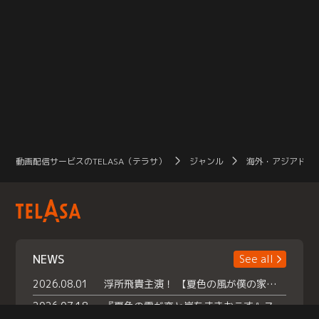
動画配信サービスのTELASA（テラサ）
ジャンル
海外・アジアドラ
NEWS
See all
2026.08.01
浮所飛貴主演！ 【夏色の風が僕の家にやってきた】 本日よりテラサで独占配信スタート！
2026.07.18
『夏色の雲が恋と嵐をまきおこす』スペシャルメイキング 【Part1】2026年７月18日（土）23時30分～配信スタート！話題のシーンの裏側を大公開！豪華キャスト大集合！ 『武宮家 真夏の家族会議』開催！