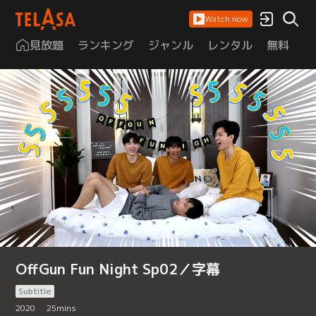
Watch now
見放題
ランキング
ジャンル
レンタル
無料
は
OffGun Fun Night Sp02／字幕
Subtitle
2020
25
mins