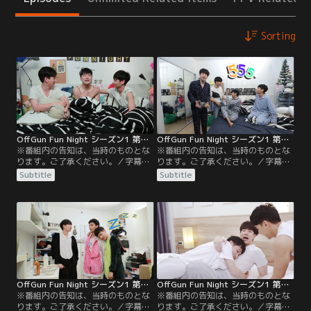
Sorting
OffGun Fun Night シーズン1 第01話／字幕
OffGun Fun Night シーズン1 第02話／字幕
※番組内の告知は、当時のものとな
※番組内の告知は、当時のものとな
ります。ご了承ください。／字幕／
ります。ご了承ください。／字幕／
シーズン1 第1話／記念すべき初回の
シーズン1 第2話／ゲストはシント
Subtitle
Subtitle
ゲストはクリス。仲の良い3人のプ
ー。プライベートトークに始まり、
ライベート暴露トークに加え、クリ
シントーが考えた3つの種目でオフ
スとガンのコスプレ姿も！最後はク
とガンが対決！敗者には罰ゲームも
リスがハマっているという物語作り
あり、白熱する対決の途中でなんと
で謎の名作が誕生！？
クリスも乱入！
OffGun Fun Night シーズン1 第03話／字幕
OffGun Fun Night シーズン1 第04話／字幕
※番組内の告知は、当時のものとな
※番組内の告知は、当時のものとな
ります。ご了承ください。／字幕／
ります。ご了承ください。／字幕／