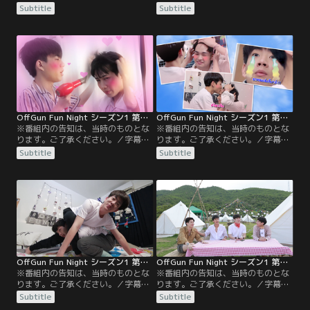
シーズン1 第3話／かつてオフとルー
シーズン1 第4話／ガイ＆ナムモン、
Subtitle
Subtitle
ムシェアをしていたテーがゲストで
クリス＆シントー、オージュン＆フ
登場。一緒に暮らしていたころの暴
ィアットの3組を順にゲストに迎え
露話、お互いへの不満を発表し、ガ
る豪華回。オフ＆ガンがそれぞれの
ンがどちらがより“変わった人”かを
ペアと、より絆が強いペアを決める
ジャッジする。さらにテーが祖母直
対決を行う。
伝の健康レシピを披露し、2人に振
る舞う。
OffGun Fun Night シーズン1 第05話／字幕
OffGun Fun Night シーズン1 第06話／字幕
※番組内の告知は、当時のものとな
※番組内の告知は、当時のものとな
ります。ご了承ください。／字幕／
ります。ご了承ください。／字幕／
シーズン1 第5話／ゲストはジェニ
シーズン1 第6話／オープをゲストに
Subtitle
Subtitle
ー・パーナン。ジェニーの美容法な
迎え、ジェンガ対決。抜いたブロッ
どのトークの後は、心理テストに挑
クに書かれた質問に答えるという特
戦。3人の性格や運命の人のタイプ
別ルールのもと、オープがプライベ
など深層心理が明らかに！？
ートに関する様々な質問に答える。
さらにオフとオープが、どちらがよ
りガンのことを知っているか、ガン
に関するクイズで対決。果たして勝
者は！？
OffGun Fun Night シーズン1 第07話／字幕
OffGun Fun Night シーズン1 第08話／字幕
※番組内の告知は、当時のものとな
※番組内の告知は、当時のものとな
ります。ご了承ください。／字幕／
ります。ご了承ください。／字幕／
シーズン1 第7話／本日、二人の部屋
シーズン1 第8話／番組初となる屋外
Subtitle
Subtitle
を訪れたのはゴッド。筋肉をつけた
ロケに参戦するのはテーとニュー。