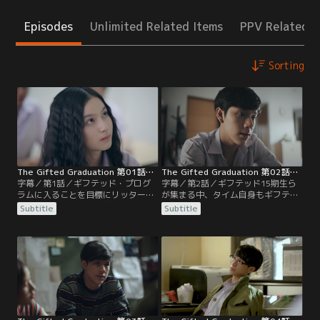
Episodes
Unlimited Related Items
PPV Related I
Sorting
The Gifted Graduation 第01話／字幕
The Gifted Graduation 第02話／字幕
字幕／第1話／ギフテッド・プログ
字幕／第2話／ギフテッド15期生ら
ラムに入ることを目標にリッターウ
が集まる中、タイム自身もギフテッ
ィッタヤーコム校に入学したタイ
ドであることが判明。彼の能力を覚
Subtitle
Subtitle
ム。先輩で風紀委員のサードから、
醒させるため、放課後の特訓が始ま
ギフテッド15期生の事件により昨年
った。15期生と行動を共にするタイ
プログラムが閉鎖されたことを聞
ムを見たサードは、ギフテッド・プ
き、同級生のグレースの協力も得
ログラムが中止されるきっかけとな
て、再開を求める署名活動を行う。
った事件の原因を告げた。
教育大臣により派遣された新任副校
長のダーリンから、プログラム再開
が告げられた。