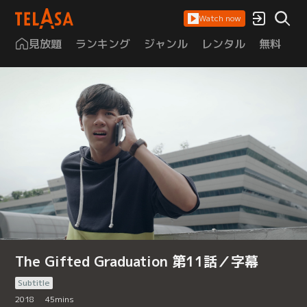
Watch now
見放題
ランキング
ジャンル
レンタル
無料
は
The Gifted Graduation 第11話／字幕
Subtitle
2018
45
mins