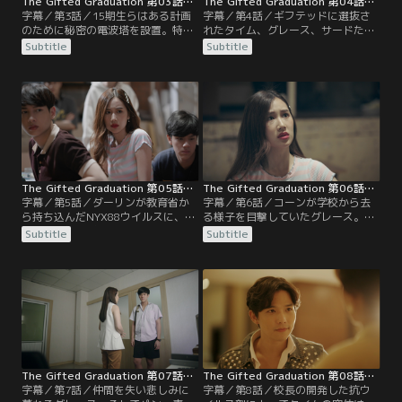
The Gifted Graduation 第03話／字幕
The Gifted Graduation 第04話／字幕
字幕／第3話／15期生らはある計画
字幕／第4話／ギフテッドに選抜さ
のために秘密の電波塔を設置。特訓
れたタイム、グレース、サードた
の成果によってタイムは位置特定の
ち。相手の思考を読み取るサードの
Subtitle
Subtitle
能力を習得しつつあり、作戦の要と
能力に目をつけたダーリンは、執務
なる任務をおう。プレースメントテ
室から盗まれたシリンダーの捜索を
スト当日、学校側の妨害工作やタイ
依頼。サードは15期生が関与してい
ムの裏切りにより、危うい局面を迎
る可能性を突き止め、彼らと接触の
えるも、計画は成功。
あるタイムに能力を行使するがタイ
ムが突然倒れてしまう。容体は重
く、校長の指示でギフテッド生全員
が精密検査を受けることに。
The Gifted Graduation 第05話／字幕
The Gifted Graduation 第06話／字幕
字幕／第5話／ダーリンが教育省か
字幕／第6話／コーンが学校から去
ら持ち込んだNYX88ウイルスに、グ
る様子を目撃していたグレース。15
レース以外のギフテッド16期生全員
期生たちの間では彼を裏切者として
Subtitle
Subtitle
が感染した。ウイルスはギフテッド
捕えるか、仲間として話を聞くかで
のみに作用し、脳細胞にダメージを
意見が割れる。決断に迷うパンはク
もたらすものだった。学校側とダー
レアとモンに説得され、コーンを探
リンが事の対応にあたる中、クレア
して話し合うことに。病棟から抜け
の能力で15期生の中にいる裏切り者
出したタイムがコーン捜索の協力を
を探し出そうと提案したプンだった
自ら申し出るも、負荷がかかり容体
が、核心に迫らないままのクレアと
が急変。
仲違いしてしまう。
The Gifted Graduation 第07話／字幕
The Gifted Graduation 第08話／字幕
字幕／第7話／仲間を失い悲しみに
字幕／第8話／校長の開発した抗ウ