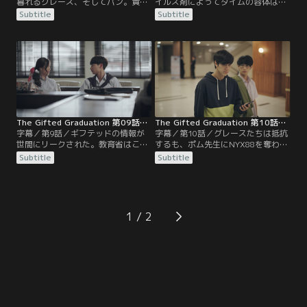
暮れるグレース、そしてパン。責任
イルス剤によってタイムの容体は安
問題で揉める中、校長とポム先生は
定。教育省の狙いを暴くためタイム
Subtitle
Subtitle
忽然と姿を消した。単独で真相を探
の死を偽装し、治療に奔走していた
るパンはある写真を見つける。校長
という校長は、パンにギフテッド・
代理となったダーリンは15期生を招
プログラムが開始された経緯を話
集しプログラムの存続を発表。転落
す。30年前、政府が特殊能力者に対
死したはずのコーンの現況、タイム
する方針に転換した頃、若き日のス
が命を落とした原因をパンに告げ
ポット校長と幼馴染のユスがプログ
る。
ラムの原型を作ったという。
The Gifted Graduation 第09話／字幕
The Gifted Graduation 第10話／字幕
字幕／第9話／ギフテッドの情報が
字幕／第10話／グレースたちは抵抗
世間にリークされた。教育省はこれ
するも、ポム先生にNYX88を奪わ
を機に特殊能力の存在を公にし、ギ
れ、記憶を消されてしまう。一方、
Subtitle
Subtitle
フテッドを一層活用することを目的
会見の場にいたのは教育省の大臣で
としていた。校長は、対抗策として
はなく校長だった。ギフテッド・プ
能力の強化を提案するが、自分のや
ログラムの存在を公にし、能力者の
り方で闘うことを決めたパン。公表
全国選抜試験を発表。ウイルスを盾
に賛成し教育省側についたプンと、
に校長が教育省をねじ伏せ、長年の
1
反対しパンと行動を共にするウェー
夢を実現したのだった。
ブは対立。