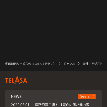
動画配信サービスのTELASA（テラサ）
ジャンル
海外・アジアドラ
NEWS
See all
2026.08.01
浮所飛貴主演！ 【夏色の風が僕の家にやってきた】 本日よりテラサで独占配信スタート！