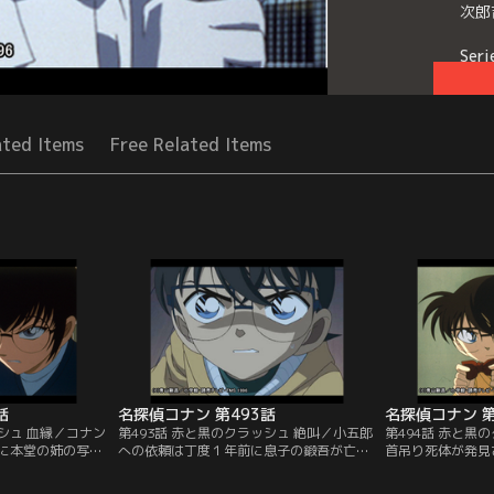
次郎
Seri
ated Items
Free Related Items
話
名探偵コナン 第493話
名探偵コナン 第
ッシュ 血縁／コナン
第493話 赤と黒のクラッシュ 絶叫／小五郎
第494話 赤と黒
に本堂の姉の写真
への依頼は丁度１年前に息子の鍛吾が亡く
首吊り死体が発見
は怜奈の若い頃に
なった事件を調べ直す事。父親の奥平角蔵
事が捜査にあたる
野が所有する古い
は家の誰かが犯人と考えていた。事件当
殺人者」という本