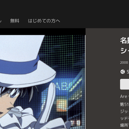
ル
無料
はじめての方へ
名
シ
2008
Are
第5
ジッ
ッド
場所