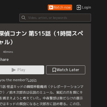
Watch now
Login
探偵コナン 第515話（1時間スペ
ャル）
48
mins
Share
Play
Watch Later
 you the member?
Login
15話 怪盗キッドの瞬間移動魔術（テレポーテーションマ
ク）／鈴木次郎吉は伝説のミュール、紫紅の爪を餌にキ
を捕まえようと考えていた。中森警部は隙だらけの展示
ではキッドの餌食になると次郎吉に詰め寄る。この日、