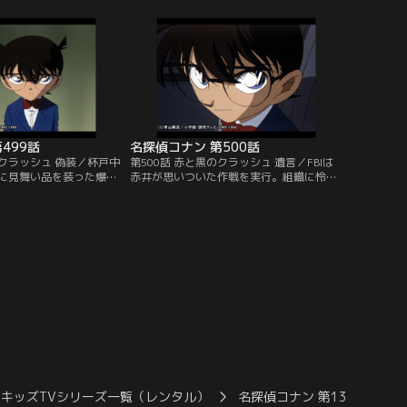
字にはかなりの血が付着
後、コナンは冬休みに入ってから本堂と連
仮名の「こ」のような文
絡が取れなくなった事を蘭に教えてもら
書かれていた。これをダ
う。冬休み前、本堂は杯戸中央病院で手掛
ジと判断し、殺害した犯
かりを見つけたと話していたらしく、怜奈
と推理する。
の入院先が本堂にバレたと考える。
499話
名探偵コナン 第500話
のクラッシュ 偽装／杯戸中
第500話 赤と黒のクラッシュ 遺言／FBIは
に見舞い品を装った爆弾
赤井が思いついた作戦を実行。組織に怜奈
爆発時刻まではあと４時
を奪還させたのも作戦の内。赤井はコナン
さった信管を取り外せば
と相談して組織がFBIを出し抜いたと錯覚さ
。黒の組織が病院を人で
せる作戦を考えたのだ。赤井は怜奈とある
パニックに紛れて複数の
契約を結んだ事を告白。昨夜、コナンと赤
荷物を届けさせるためだ
井は病院に隠れていた本堂を怜奈の病室に
ムズらは捜査官を総動員
誘い出していた。本堂が呼びかけると、怜
行う。
奈は目を覚まして…。
キッズTVシリーズ一覧（レンタル）
名探偵コナン 第13シーズン