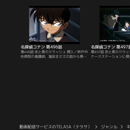
親らの会話の内容も伝え、本堂の父親が黒
ビデオも確認する事に。
の組織と何らかの関わりがあると睨む。平
が工場の爆発事故を報じ
次は深入りしようとするコナンを心配す
には輸血のため、AB型
る。電話後、お見舞いに行くという蘭と園
AB型だと申し出る怜奈
子と共に西米花病院へ向かう。
名探偵コナン 第496話
名探偵コナン 第497
第496話 赤と黒のクラッシュ 侵入／杯戸中
第497話 赤と黒のクラ
央病院の看護師、塩田まさ江の話から黒の
ナースステーションに侵
組織の仲間が患者として病院に潜伏してい
探るために写真撮影を行
る事が判明。さらに、まさ江は本堂瑛祐を
を持ったジョディと捜査
別の病院で手術した事を思い出してコナン
ョディらは、楠田を捕ま
に教える。本堂は白血病だったらしく、大
が、楠田は小型プラスチ
阪に引っ越す前に手術したという。話を聞
し、爆破すると脅しなが
いたコナンは本堂の胸の丸い傷跡を思い出
車場の車に乗って逃げ去
す。
いた赤井が車で追跡する
動画配信サービスのTELASA（テラサ）
ジャンル