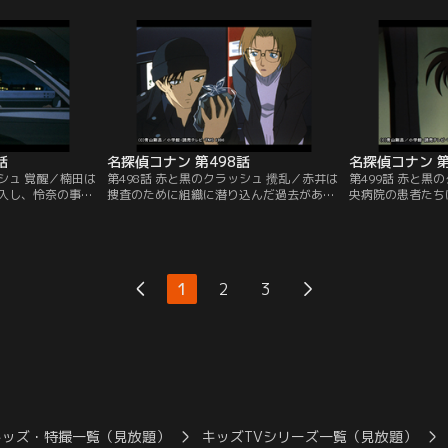
そのビデオは怜奈
日、角蔵と妻の詠子、家政婦の田端菊代、
「黄泉」という文
る報道番組。そこ
執事の瀬川旗郎は夜７時から12時まで居間
し、その下には平
の人を探す看護師に
でビデオを観賞。鍛吾はその最中に家のプ
字が血を垂らして
の姿が映っていた。
ールで溺死。話を聞いた小五郎は家の者の
イイングメッセー
犯行は不可能と考える。
人は家にいる誰か
話
名探偵コナン 第498話
名探偵コナン 第
ッシュ 覚醒／楠田は
第498話 赤と黒のクラッシュ 攪乱／赤井は
第499話 赤と黒
入し、怜奈の事を
捜査のために組織に潜り込んだ過去があり
央病院の患者たち
う。その時、拳銃
灰原の姉の宮野明美と恋人同士だった事が
が送られてくる。
官が姿を現す。ジ
判明。病院の近辺では、ほぼ同時刻にファ
間。爆薬本体に刺
えようとする。だ
ミレスの集団食中毒、駅の異臭騒ぎ、映画
爆発は解除できる
ック爆弾を取り出
館の火事という３つの事件が起きる。その
溢れさせたのは、
ら逃走。楠田は駐
頃、病院にジェイムズ宛の荷物が届く。中
宅配業者に大量の
1
2
3
るが、それに気付
身はコロンバインという花。黒の組織はFBI
ったのだ。ジェイ
。
に宣戦布告してきたのだ。
して爆弾の回収を
キッズ・特撮一覧（見放題）
キッズTVシリーズ一覧（見放題）