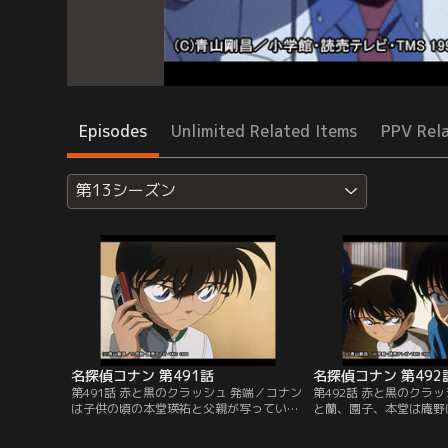
Episodes
Unlimited Related Items
PPV Rel
第13シーズン
名探偵コナン 第491話
名探偵コナン 第492
第491話 赤と黒のクラッシュ 発端／コナン
第492話 赤と黒のクラ
は子供の頃の本堂瑛祐と父親が写っている
と蘭、園子、本堂は庵野
写真を入手したと平次に電話で報告する。
を見せる。すると、庵野
さらに西郡宗兵の友人から聞いた本堂の父
しか見えないと断言。庵