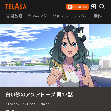
Watch now
見放題
ランキング
ジャンル
レンタル
無料
は
白い砂のアクアトープ 第17話
Aired on 2021/10/29
23
mins