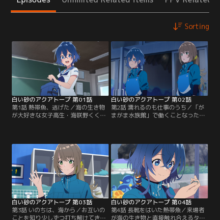
Sorting
白い砂のアクアトープ 第01話
白い砂のアクアトープ 第02話
第1話 熱帯魚、逃げた／海の生き物
第2話 濡れるのも仕事のうち／「が
が大好きな女子高生・海咲野くく
まがま水族館」で働くことなった風
る。彼女の頭の中は、館長代理を務
花は、くくるのおじいとおばあに迎
める「がまがま水族館」のことでい
えられ、海咲野家に身を寄せること
っぱい。閉館の危機にある水族館を
に。閉館が迫る水族館を立て直すた
守るために、夏休み中も仕事に励ん
め、夏休みが最後の勝負とより一層
でいた。一方、アイドルを辞めた宮
仕事へのやる気を見せるくくる。翌
沢風花は、あてもなく沖縄へとやっ
日、風花はくくるから水族館の仕事
てきたが、偶然通りかかった観光協
の厳しさを教わりながらも、2人で
会の久高夏凛に「がまがま水族館」
ペンギンのエサやりショーを行う
へと案内してもらう。【提供：バン
が…！？【提供：バンダイチャンネ
ダイチャンネル】
ル】
白い砂のアクアトープ 第03話
白い砂のアクアトープ 第04話
第3話 いのちは、海から／お互いの
第4話 長靴をはいた熱帯魚／来場者
ことを知り少しずつ打ち解けてきた
が海の生き物と直接触れ合えるタッ