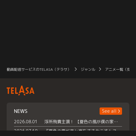
動画配信サービスのTELASA（テラサ）
ジャンル
アニメ一覧（見放
NEWS
See all
2026.08.01
浮所飛貴主演！ 【夏色の風が僕の家にやってきた】 本日よりテラサで独占配信スタート！
2026.07.18
『夏色の雲が恋と嵐をまきおこす』スペシャルメイキング 【Part1】2026年７月18日（土）23時30分～配信スタート！話題のシーンの裏側を大公開！豪華キャスト大集合！ 『武宮家 真夏の家族会議』開催！