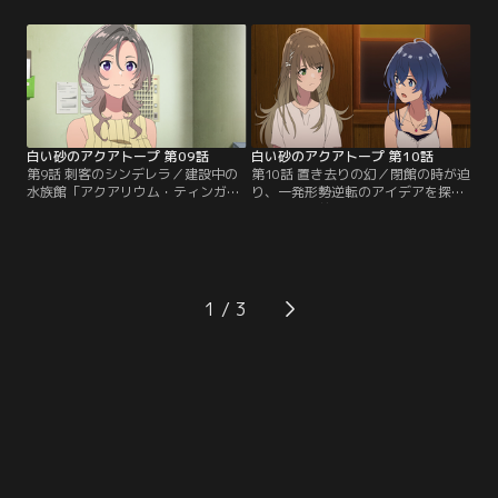
てより一層はりきる。だが無茶な提
備を進める飼育員たち。その途中、
案をしたことで、空也と揉めてしま
看護師長・金城の元に挨拶に向かう
う。その様子を見かねたおじいは、
くくると夏凛。だが金城の言葉がき
飼育員たちに息抜きのための休暇を
っかけで2人は気まずい雰囲気に。
与える。翌日、夏凛や月美も加えて
一方、準備を進める風花は…。【提
海にやってきた一同。【提供：バン
供：バンダイチャンネル】
ダイチャンネル】
白い砂のアクアトープ 第09話
白い砂のアクアトープ 第10話
第9話 刺客のシンデレラ／建設中の
第10話 置き去りの幻／閉館の時が迫
水族館「アクアリウム・ティンガー
り、一発形勢逆転のアイデアを探す
ラ」から研修のためにやってきた新
くくる。以前、風花も目にした水槽
人飼育員・南風原知夢（はえばるち
の幻を宣伝しようと提案する。だ
ゆ）。おじいの指示で彼女の教育係
が、夏凛たちから不確かなものは宣
を任されたくくる。だが新たな水族
伝できないと反対されてしまう。そ
館を認められないくくるは知夢をラ
れでも諦めきれないくくるは、幻が
イバル視し、試すような態度ばかり
確実に見える方法を探し始める。一
1
とってしまう。その後も打ち解けら
方、風花は自身に映画主演のオファ
れずギクシャクする2人は…。【提
ーがきていることを知り悩んでい
供：バンダイチャンネル】
た……。【提供：バンダイチャンネ
ル】