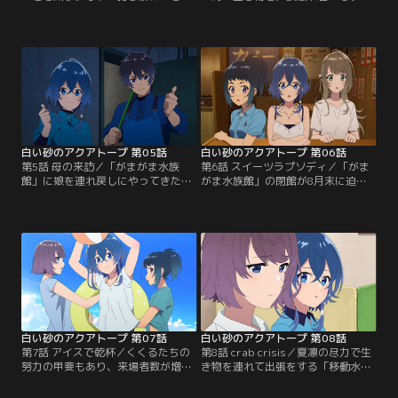
くくると風花。出張でおじいが不在
チプールの実施が決まった「がまが
のこの日は、2人でペンギンの体重
ま水族館」。夏休みの目玉イベント
測定をすることに。風花はエサやり
開催に向けてはりきるくくるは、飼
時の失敗を感じさせないほど手際よ
育員の屋嘉間志空也や幼なじみの仲
く仕事をこなしていく。一方くくる
村櫂にも手伝ってもらいテキパキと
は1羽のペンギンの異変に気がつ
指示を出していく。一方、案内係を
く。命を預かることの重責から不安
任された風花は、人前に立つことを
になった彼女はおじいの帰りを待て
不安に感じつつも懸命に準備をす
ず…。【提供：バンダイチャンネ
る。【提供：バンダイチャンネル】
ル】
白い砂のアクアトープ 第05話
白い砂のアクアトープ 第06話
第5話 母の来訪／「がまがま水族
第6話 スイーツラプソディ／「がま
館」に娘を連れ戻しにやってきた風
がま水族館」の閉館が8月末に迫り
花の母・絵里。しかし、まだ帰りた
焦るくくる。なんとか状況を変える
くない風花はくくるの手助けによっ
べく必死に集客方法を考えるがどれ
て母から逃げることに。再び行く当
もピンと来ない。そんな時、風花の
てがなくなった風花は、ふらりと立
言葉がきっかけでオリジナルスイー
ち寄った、くくるの友達である照屋
ツ作りに挑戦することに。月美の力
月美が手伝うごはん屋「カメー」で
も借りて、3人は「がまがま水族
ある人物と再会する。一方、残され
館」の新たな名物開発に励む。その
たくくるは、絵里を足止めするため
後、無事メニューも決まり…。【提
に様々な作戦を実行していた。【提
供：バンダイチャンネル】
供：バンダイチャンネル】
白い砂のアクアトープ 第07話
白い砂のアクアトープ 第08話
第7話 アイスで乾杯／くくるたちの
第8話 crab crisis／夏凛の尽力で生
努力の甲斐もあり、来場者数が増え
き物を連れて出張をする「移動水族
てきた「がまがま水族館」。結果が
館」の開催が決まった「がまがま水
出て喜ぶくくるは、閉館阻止に向け
族館」。当日、会場となる病院で準