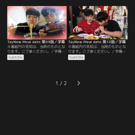
ことを決意。ニューと二人で、どの
露した後は、そのGMMTV本社近く
インド料理を食べるかを決めるた
にある有名なベトナム料理店を訪
め、とあるゲームを行う。その後、
問。その後、テーは自分のお姉さん
チュラロンコーン大学近くの人気タ
用にブラジャーを買うミッションに
イ料理店で二人が大好きなデザート
挑むことに。知識のない二人のため
に舌鼓。
にゴッジが登場し、二人をサポート
する。
TayNew Meal date 第09話／字幕
TayNew Meal date 第10話／字幕
※番組内の告知は、当時のものとな
※番組内の告知は、当時のものとな
ります。ご了承ください。／字幕／
ります。ご了承ください。／字幕／
第9話／今回はなんとテーとニュー
第10話／タイに戻ったテーとニュー
Subtitle
Subtitle
が東京に！寒空の下、迎賓館赤坂離
の二人。今回はおいしいだけでな
宮から新宿に向かった二人。果たし
く、見た目も美しい料理を求めてレ
て日本で最初に食べたいものとは何
ストランやカフェを散策します。こ
なのか！？さらにシントー、トップ
のエピソードを見れば、インスタ映
タップ、オフ、アリス、ホワイト、
えするスポットが見つかること間違
1
シング、ガンスマイルも特別出演！
いなし！