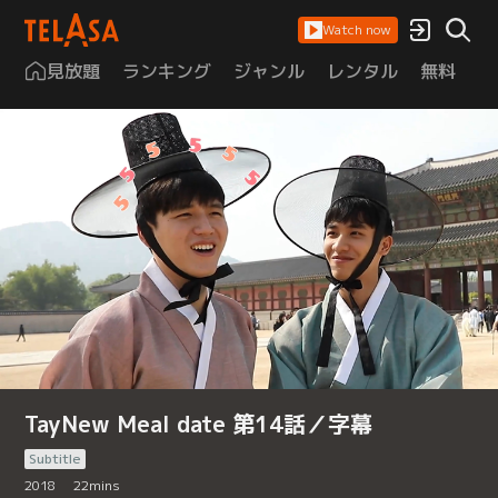
Watch now
見放題
ランキング
ジャンル
レンタル
無料
は
TayNew Meal date 第14話／字幕
Subtitle
2018
22
mins