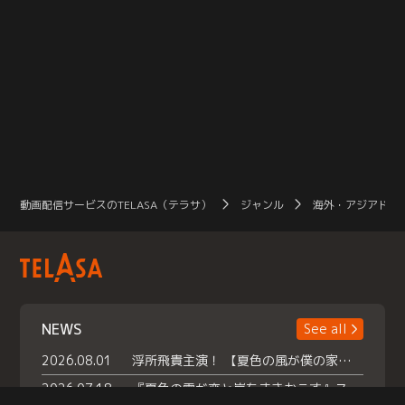
動画配信サービスのTELASA（テラサ）
ジャンル
海外・アジアドラ
NEWS
See all
2026.08.01
浮所飛貴主演！ 【夏色の風が僕の家にやってきた】 本日よりテラサで独占配信スタート！
2026.07.18
『夏色の雲が恋と嵐をまきおこす』スペシャルメイキング 【Part1】2026年７月18日（土）23時30分～配信スタート！話題のシーンの裏側を大公開！豪華キャスト大集合！ 『武宮家 真夏の家族会議』開催！