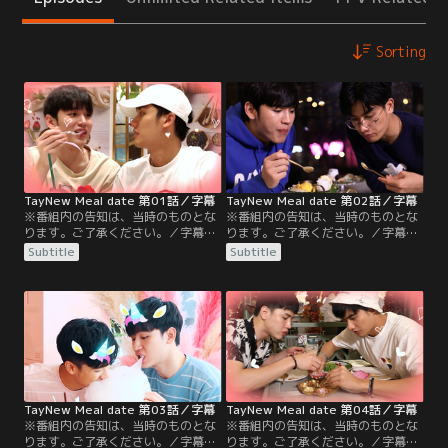
Sorting
TayNew Meal date 第01話／字幕
TayNew Meal date 第02話／字幕
※番組内の告知は、当時のものとな
※番組内の告知は、当時のものとな
ります。ご了承ください。／字幕／
ります。ご了承ください。／字幕／
第1話／テーとニューが待ち合わせ
第2話／今回は夜の街でグルメを探
Subtitle
Subtitle
て向かったのは、バンコクのとある
索。メインに続いて、スイーツ店も
フードコート。韓国料理、シーフー
訪れ、最後はバーのグルメも堪能。
ド、餃子、スイーツなど、様々な国
食事の合間には、仲良しの俳優陣と
の料理をこれでもかと食べつくす！
のエピソードも披露される。
TayNew Meal date 第03話／字幕
TayNew Meal date 第04話／字幕
※番組内の告知は、当時のものとな
※番組内の告知は、当時のものとな
ります。ご了承ください。／字幕／
ります。ご了承ください。／字幕／