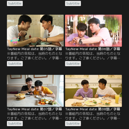
第3話／今回はSNS映えするスイー
第4話／テーとニューは、花を使っ
Subtitle
Subtitle
ツを求めて、カフェ巡りをする2
た料理が特徴のカフェやレストラン
人。さらに誕生日が近いニューのた
を訪れる。見栄えも香りも華やかな
めに、テーがお手製スイーツをプレ
料理を堪能する2人だったが、ある
ゼント！そのお味は…？
女優の意外なエピソードが明かされ
る。
TayNew Meal date 第05話／字幕
TayNew Meal date 第06話／字幕
※番組内の告知は、当時のものとな
※番組内の告知は、当時のものとな
ります。ご了承ください。／字幕／
ります。ご了承ください。／字幕／
第5話／テーが以前に住んでいたエ
第6話／今回はヘルシーフード特
Subtitle
Subtitle
リアを紹介。テーが子供の頃、いつ
集。主食だけでなく、ドリンクやデ
も父親と一緒に食べていたいうカオ
ザートまで！数あるヘルシーフード
マンガイ（チキンライス）に舌鼓を
にテーもニューも大興奮！
打ちます。その後はサイアム大学
へ。構内に入り、工学部のエリアを
散策します。最後は大学近くのカフ
ェでお茶を楽しみます。
TayNew Meal date 第07話／字幕
TayNew Meal date 第08話／字幕
※番組内の告知は、当時のものとな
※番組内の告知は、当時のものとな
ります。ご了承ください。／字幕／
ります。ご了承ください。／字幕／
第7話／テーは香りが苦手でこれま
第8話／テーがGMMTV本社ビルのエ
Subtitle
Subtitle
で避けていたインド料理に挑戦する
レベーターに閉じ込められた話を披