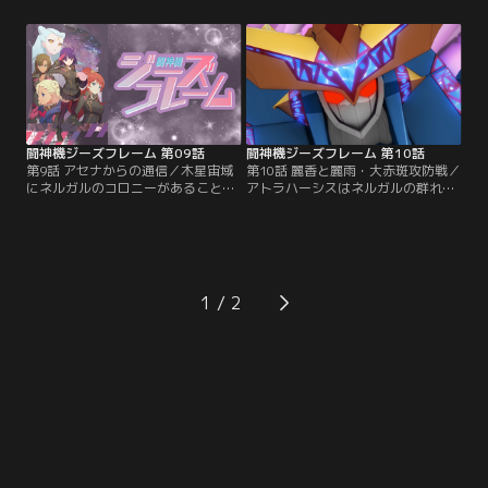
いた麗香。綿毛のようにフワフワと
熱の業火の中、真っ赤に焼かれ、海
した不思議な浮遊物を見つけて船内
底へと沈むガンダルヴァ。宇宙服が
に持ち込む。淡い燐光を放つそれを
破れ意識が朦朧とする中、ジョティ
見つめているとなぜか幸せな気分に
スはトロヤ群宙域戦での麗雨との最
なり、麗香は瓶に入れて枕元に置い
後のやりとりを思い出す。----数か
て眠るのだった。その日から姉・麗
月後、巌たちアゼフメンバーのもと
雨の夢を何度も…。【提供：バンダ
に…。【提供：バンダイチャンネ
イチャンネル】
ル】
闘神機ジーズフレーム 第09話
闘神機ジーズフレーム 第10話
第9話 アセナからの通信／木星宙域
第10話 麗香と麗雨・大赤斑攻防戦／
にネルガルのコロニーがあることを
アトラハーシスはネルガルの群れに
発見した麗香たち。アセナの識別信
次々と襲われ、絶体絶命の危機に陥
号はその中から発せられていた。
る。追いつめられる麗香たちにルナ
姉・麗雨の生死は不明でも、可能性
は必死で檄（げき）を飛ばし、クク
があるならなんとしてでも救出した
ルカンで応戦を試みる。その時、成
い、絶対にあきらめたくない。持て
す術を失った麗香たちを救ったの
る力のすべてを懸けてアトラハーシ
は、巌がポロロの中に組み込んでい
1
スから出撃する麗香たち。その時、
たディバイングレイスエネルギーの
ネルガルコロニーから発せられたア
制御ユニットだった。直後、ネルガ
セナの通信をキャッチする。【提
ルたちの攻撃が止まった。【提供：
供：バンダイチャンネル】
バンダイチャンネル】