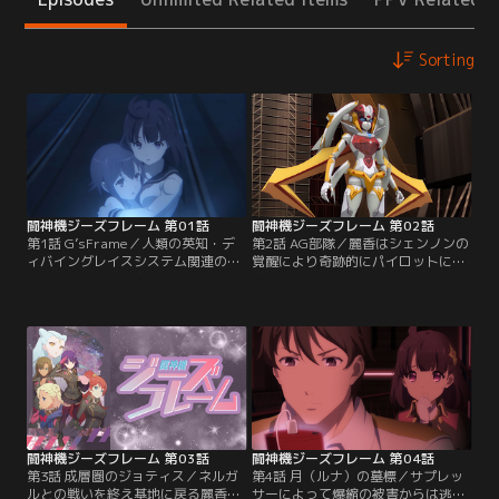
Sorting
闘神機ジーズフレーム 第01話
闘神機ジーズフレーム 第02話
第1話 G’sFrame／人類の英知・デ
第2話 AG部隊／麗香はシェンノンの
ィバイングレイスシステム関連のす
覚醒により奇跡的にパイロットに選
べてを破壊する宇宙生命体ネルガル
抜され、いよいよG’sフレームとの
に全力で挑む地球連合艦隊。人類の
適合訓練がスタートする。しかし、
負け戦が続く中、最後の希望は、世
セブンストーンシティの夜以降、シ
界中の遺跡から発掘された古代ロボ
ェンノンはまったく起動せず麗香は
ット兵器“G’sフレーム”を操れるバ
乗り込む事さえできない。夢と希望
リアントを持つ少女だった。主人
を持って厳しい適性試験に合格した
公・南宮麗香は、ネルガルとの戦闘
美咲やアルヘナもハードな肉体訓練
で行方不明となった第1次AG部隊所
に戸惑う。【提供：バンダイチャン
属の…。【提供：バンダイチャンネ
ネル】
ル】
闘神機ジーズフレーム 第03話
闘神機ジーズフレーム 第04話
第3話 成層圏のジョティス／ネルガ
第4話 月（ルナ）の墓標／サプレッ
ルとの戦いを終え基地に戻る麗香た
サーによって爆縮の被害からは逃れ