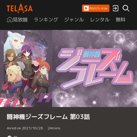
Watch now
見放題
ランキング
ジャンル
レンタル
無料
は
闘神機ジーズフレーム 第03話
Aired on 2021/10/26
24
mins