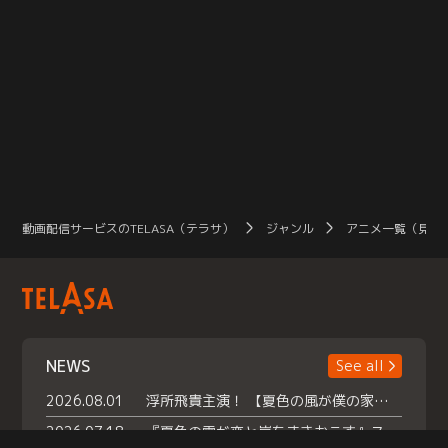
動画配信サービスのTELASA（テラサ）
ジャンル
アニメ一覧（見放
NEWS
See all
2026.08.01
浮所飛貴主演！ 【夏色の風が僕の家にやってきた】 本日よりテラサで独占配信スタート！
2026.07.18
『夏色の雲が恋と嵐をまきおこす』スペシャルメイキング 【Part1】2026年７月18日（土）23時30分～配信スタート！話題のシーンの裏側を大公開！豪華キャスト大集合！ 『武宮家 真夏の家族会議』開催！