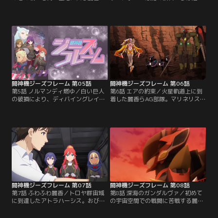
ち。同じころ地球連合軍は行方不明
たものの、石化した無数のネルガル
になっている麗香の姉（麗雨）の愛
が付着し著しい出力低下と機能不全
機アセナの電波をキャッチしてい
に陥ったアトラハーシスを修理する
た。その発信源を探るべく、第2次
ため、月面基地に寄港する麗香た
AG部隊は宇宙へ向かうことになる。
ち。そこでルナはひとり、月面に作
しかし、AG基地上空に突如、無数の
られた軍属墓地に足を運ぶ。かつて
ネルガル群が出現したことを知り、
ネルガルとの戦闘により戦死した最
レイ・バーク将軍は空母アトラハー
愛の父親が眠る墓標に向かい、ルナ
シスの緊急発進を命じた。【提供：
は胸にうずまく思いを伝える。【提
バンダイチャンネル】
供：バンダイチャンネル】
闘神機ジーズフレーム 第05話
闘神機ジーズフレーム 第06話
第5話 ノルマンディ燃ゆ／白い巨人
第6話 エアの約束／火星軌道上に到
の破損により、ディバイングレイス
着した麗香らAG部隊。マリネリス渓
システムが使用不能になってしまっ
谷に残されていた古代ニビル遺跡を
たアトラハーシス。その修復のため
探査するために、麗香・アルヘナ・
に、麗香たちは火星のニビル遺跡に
エア・リョウによる調査隊が編成さ
向かう。アトラハーシス護衛のた
れた。麗香たちはそこでエアから、
め、月面基地から随行することにな
地球各地に残されている古代遺跡の
った護衛艦ノルマンディ。歴戦の艦
謎と、ネルガルとニビル星人の過去
長ゾーイ・ピーターソンから伝えら
を聞かされる。アルヘナはその内容
れる軍人としての理念に、麗香やア
を聴き、ギルガメシュ叙事詩の一節
ルヘナをはじめとした…。【提供：
を思い出す。【提供：バンダイチャ
バンダイチャンネル】
ンネル】
闘神機ジーズフレーム 第07話
闘神機ジーズフレーム 第08話
第7話 ふわふわ麗香／トロヤ群宙域
第8話 深海のガンダルヴァ／初めて
に到達したアトラハーシス。おびた
の宇宙空間での戦闘に苦戦する麗香
だしい隕石のためレーダーが効かず
を救ったジョティスは、ガンダルヴ
航路監視のために船外活動を行って
ァと共に地球へ落下していく。摩擦