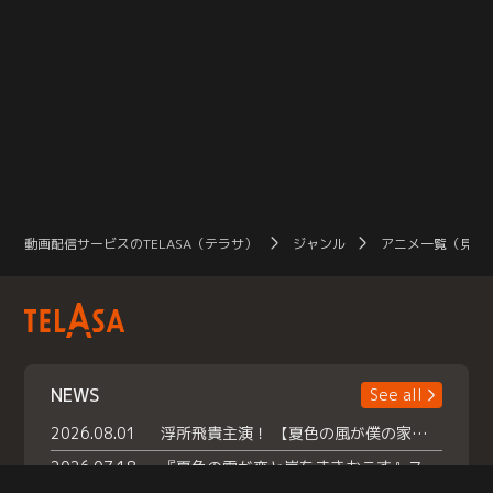
動画配信サービスのTELASA（テラサ）
ジャンル
アニメ一覧（見放
NEWS
See all
2026.08.01
浮所飛貴主演！ 【夏色の風が僕の家にやってきた】 本日よりテラサで独占配信スタート！
2026.07.18
『夏色の雲が恋と嵐をまきおこす』スペシャルメイキング 【Part1】2026年７月18日（土）23時30分～配信スタート！話題のシーンの裏側を大公開！豪華キャスト大集合！ 『武宮家 真夏の家族会議』開催！