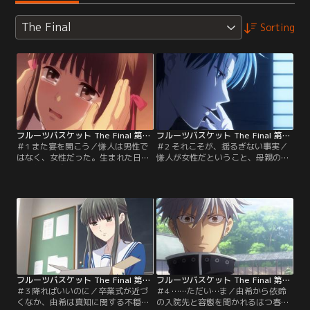
The Final
Sorting
フルーツバスケット The Final 第01話
フルーツバスケット The Final 第02話
＃1 また宴を開こう／慊人は男性で
＃2 それこそが、揺るぎない事実／
はなく、女性だった。生まれた日か
慊人が女性だということ、母親の楝
ら母親の草摩楝によって男性として
と確執があること、紅野が呪いから
育てられてきたのだ。その本意は不
解放されていること……卒業式の準
明だが、はっきりとしているのは慊
備で騒々しいなか、透はその話を口
人と楝が憎しみあっていること。そ
にしていいものか悩んでしまう。一
して、紅野が慊人から離れられない
方、紫呉は満と食事に出かけるも偶
という事実。哀しさが螺旋のように
然、両親と鉢合わせる。どうやら同
つながり、へたりこむ透。そんな透
じ店で草摩本家の会食が行われるら
の前に現れたのは……。
しい。当然、そこには慊人の姿もあ
って……。
フルーツバスケット The Final 第03話
フルーツバスケット The Final 第04話
＃3 降ればいいのに／卒業式が近づ
＃4 ……ただい…ま／由希から依鈴
くなか、由希は真知に関する不穏な
の入院先と容態を聞かれるはつ春。