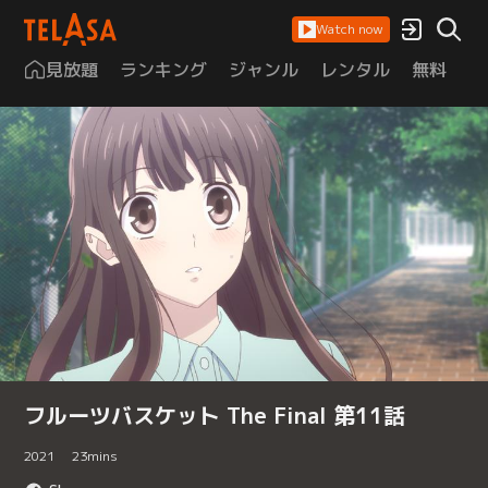
Watch now
見放題
ランキング
ジャンル
レンタル
無料
は
フルーツバスケット The Final 第11話
2021
23
mins