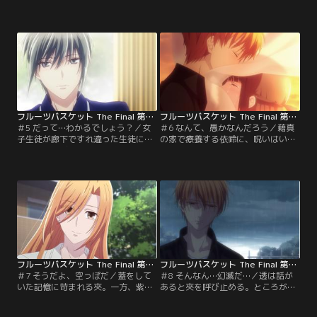
噂を耳にする。なんでも、実の弟を
だが、詳しくは知らないと答えて何
死なせようとして家を追い出された
やら上の空な様子。「どうにもなん
のだという。真鍋が言うには、その
なくなったら……慰めて」と言い残
噂はかなり真相に近いようだ。しか
して楽羅の家に向かうも、はつ春は
し、それでも由希は信じられずにい
燈路から依鈴はまだ戻っていないと
た。こうなったら直接本人から聞い
聞かされる。その頃、紅野は草摩本
てみようと真鍋が提案し、2人は真
家の座敷牢で驚愕の光景を目撃して
知の家へ向かう。
しまい……。
フルーツバスケット The Final 第05話
フルーツバスケット The Final 第06話
＃5 だって…わかるでしょう？／女
＃6 なんて、愚かなんだろう／藉真
子生徒が廊下ですれ違った生徒に黄
の家で療養する依鈴に、呪いはいず
色い声を上げる。その生徒とは、急
れ解けると紫呉は語る。その会話
に成長して大人っぽくなった紅葉だ
に、「いずれとは……いつですか」
った。まだ子供らしい一面も残って
と割り込む透。次の春までに解けな
いるが、背が伸びて嬉しいと話す表
ければ夾は幽閉されてしまうのだ。
情からは今までのあどけなさは感じ
しかし、そうなるのが猫憑きの役目
られない。一方、はつ春の一件以
だと紫呉は冷たく言い放つ。そし
来、部屋に閉じこもっていた慊人は
て、「君は、夾のことを……」と問
とある夢を見て慌てて紅葉の元へと
うが、透は思わず逃げ出してしま
向かう。
う。
フルーツバスケット The Final 第07話
フルーツバスケット The Final 第08話
＃7 そうだよ、空っぽだ／蓋をして
＃8 そんなん…幻滅だ…／透は話が
いた記憶に苛まれる夾。一方、紫呉
あると夾を呼び止める。ところが夾
は楝の話し相手になっていた。慊人
も聞きたいことがあると言い、とあ
の父親である晶と楝は出会うべくし
る質問をする。が、その反応に嫌な