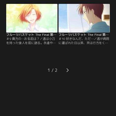
て出会ったという。だが、楝は生ま
予感が的中したと感じてその場を去
れたばかりの慊人に嫉妬し、晶が亡
る。追いかける透に、今日子のこと
くなってからこれまで彼の亡霊に取
を知っていたと語る夾。藉真に引き
り憑かれている有様。紫呉との会話
取られて間もない頃、2人は出会っ
で取り乱した楝は、挙句の果てに刃
た。度々会う内に今日子から自身の
物を手にして慊人と対峙する。
こと、そして透のことを聞い
て……。
フルーツバスケット The Final 第09話
フルーツバスケット The Final 第10話
＃9 貴方の…お名前は？／透は小刀
＃10 好きなんだ、ただ…／透が病院
を持った慊人を前に語る。永遠や不
に運ばれた日以来、夾は行方をくら
変を繰り返し口にするのは寂しくて
ましていた。入院している透の元に
怖くて仕方がないからだと。放たれ
も顔を出さず、透も何も話そうとは
る言葉ひとつひとつが胸に染み入
しない。透の退院当日、夾は家を出
り、慊人は森へと逃げ出してしま
るため荷物をまとめていた。由希は
う。追いかけ、友達になってほしい
「逃げるのか」と問う。そして、透
と手を差し伸べる透。そっと心に寄
を守れないと答えた夾に強烈な蹴り
1
り添うような眼差しに慊人の心が傾
を見舞った。2人は取っ組み合い、
きかけたその時、透の足場が崩れ
今まで秘めていた感情をぶつけ合
て……。
う。