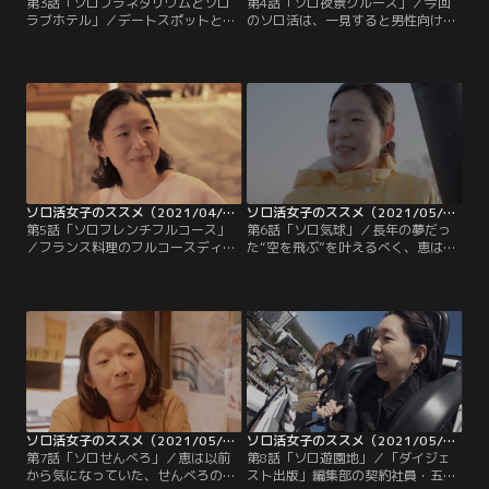
第3話「ソロプラネタリウムとソロ
第4話「ソロ夜景クルーズ」／今回
ラブホテル」／デートスポットとし
のソロ活は、一見すると男性向けに
て認識されている場所のプラネタリ
感じ取られる工場夜景を巡るクルー
ウムを訪れた恵は、シートの種類や
ズ。乗船した恵は、想像以上に女性
雰囲気など昔との違いに驚愕する。
客が多いことに衝撃を受けること
室内が暗くなり映像や音楽が始まる
に。クルーズ船が出航し、横浜や工
とリラックスした恵は眠ってしま
場の夜景に感動していると、謎の女
い…。さらに今夜は、今まで怯んで
性に声をかけられ…。そして、工場
きた究極のカップル用スポット、ラ
夜景の美しさを通してあることを学
ブホテルに挑戦する！
んだ恵は…。
ソロ活女子のススメ（2021/04/30放送分）第05話
ソロ活女子のススメ（2021/05/07放送分）第06話
第5話「ソロフレンチフルコース」
第6話「ソロ気球」／長年の夢だっ
／フランス料理のフルコースディナ
た“空を飛ぶ”を叶えるべく、恵は都
ーの予約を取ろうと様々なお店を調
心から1時間程離れた気球フライト
べる恵だったが、「二名様から予約
が体験できる施設を訪れる。翌日の
可能」の壁に直面していた…。途方
朝方にフライトを控え、今晩の宿泊
に暮れていた時、会社の上司・黒田
場所へ案内された恵は、パイロット
彩子（小林きな子）からお店を紹介
吉村の妻にバーベキューに誘われ
してもらい、なんとか予約がとれた
る。そこで意外と知らなかった気球
恵。意を決してお店へと向かった恵
競技のことを知り…。そしていよい
は店内の雰囲気に圧倒され…。
よ、恵は風になる…？
ソロ活女子のススメ（2021/05/14放送分）第07話
ソロ活女子のススメ（2021/05/21放送分）第08話
第7話「ソロせんべろ」／恵は以前
第8話「ソロ遊園地」／「ダイジェ
から気になっていた、せんべろの立
スト出版」編集部の契約社員・五月