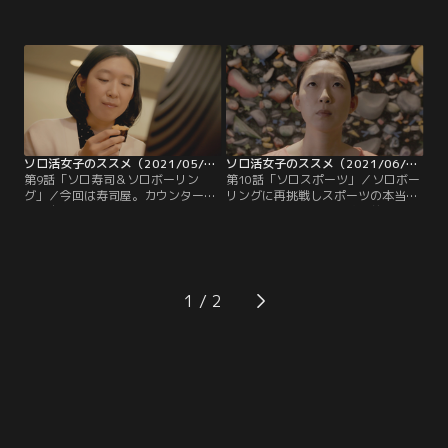
ち飲み屋を訪れる。美味しいお酒と
女恵(江口のりこ)は、好きな時に好
お店一推しの料理に落ち着いていた
きな場所へ行き、ひとりの時間を楽
頃、店員と常連客の何気ない会話に
しむ“ソロ活”に邁進中。『自分自身
聞き耳を立てていると…。そして恵
が絶叫系マシンを好きなのか嫌いな
はせんべろの醍醐味、ハシゴ酒をす
のか』その真相を確かめるべく、恵
るため二軒目へ。するとそこに一人
は有給休暇を取得し遊園地を訪れ
の女性客がやってくる。お店のシス
る。検証するため、絶叫系マシン縛
テムに慣れていない様子の彼女をみ
りで次々とアトラクションに挑戦す
た恵は…。
る傍ら…。
ソロ活女子のススメ（2021/05/28放送分）第09話
ソロ活女子のススメ（2021/06/04放送分）第10話
第9話「ソロ寿司＆ソロボーリン
第10話「ソロスポーツ」／ソロボー
グ」／今回は寿司屋。カウンターに
リングに再挑戦しスポーツの本当の
座り自分史上最高の頼み方である
楽しさを知った恵は、数年前から気
『好きなウニだけを飽きるまで食べ
になっていた暗闇フィットネスの暗
続ける』に挑戦。大将の顔色を窺い
闇サイクルに挑戦する！暗闇の中、
ながらも欲望の赴くままウニを注文
大音量の音楽と掛け声に合わせノリ
する！寿司屋の常識に挑戦する恵の
ノリでバイクを漕ぎ続ける恵は…。
ソロ活！更にひとりボーリングも楽
そして、気になっていたがずっと後
1
しむ。すると隣のレーンにもひとり
回しにしていたボルダリング。そそ
でボーリングをする男性がいて…。
り立つ壁とつかむホールドと自分の
み。究極のソロ活だ！