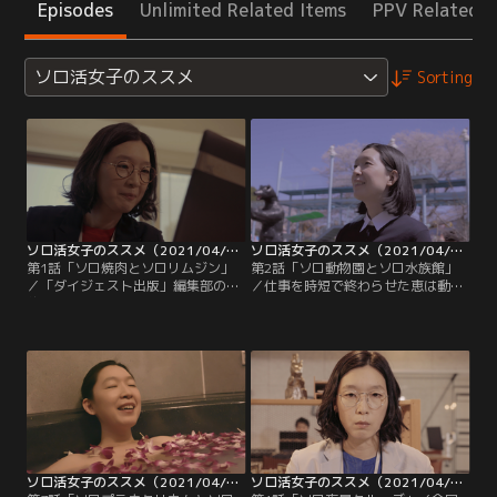
Episodes
Unlimited Related Items
PPV Related I
ソロ活女子のススメ
Sorting
ソロ活女子のススメ（2021/04/02放送分）第01話
ソロ活女子のススメ（2021/04/09放送分）第02話
第1話「ソロ焼肉とソロリムジン」
第2話「ソロ動物園とソロ水族館」
／「ダイジェスト出版」編集部の契
／仕事を時短で終わらせた恵は動物
約社員・五月女恵（江口のりこ）
園へと向かう。「早くしないと全部
は、仕事を終え会社の同僚から歓迎
回れない」と嘆くカップルを横目
会に誘われるものの、誘いを断り足
に、恵はある動物のところへ。自分
早に退社する。その理由は“ソロ
の見たい動物を誰にも気兼ねせずに
活”。好きな時に好きな場所へ行
鑑賞する恵は、過去の衝撃的な出会
き、ひとりの時間を楽しむソロ活に
いを思い出していて…。さらに、“ソ
邁進中だ。恵が最初に向かったのは
ロ活第2回戦”として夜の水族館を訪
焼肉店。席へ案内されメニューを見
れた恵。館内のバーでビールを注文
ていた時…。
していると…。
ソロ活女子のススメ（2021/04/16放送分）第03話
ソロ活女子のススメ（2021/04/23放送分）第04話