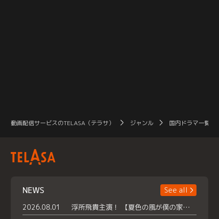
動画配信サービスのTELASA（テラサ）
ジャンル
国内ドラマ一覧（
NEWS
See all
2026.08.01
浮所飛貴主演！ 【夏色の風が僕の家にやってきた】 本日よりテラサで独占配信スタート！