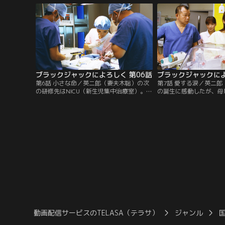
ブラックジャックによろしく 第06話
ブラックジャックによ
第6話 小さな命／英二郎（妻夫木聡）の次
第7話 愛する涙／英二
の研修先はNICU（新生児集中治療室）。あ
の誕生に感動したが、母
る夜、妊娠28週目の田辺佳子（横山めぐ
ぐみ）は退院してから病
み）が運ばれ、緊急の帝王切開オペをする
なってしまう。一方、高
事に。
は弟にある変化を感じ…
動画配信サービスのTELASA（テラサ）
ジャンル