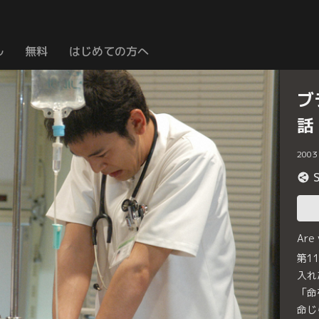
ル
無料
はじめての方へ
ブ
話
2003
Are
第1
入れ
「命
命じ