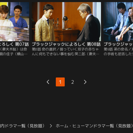
ろしく 第07話
ブラックジャックによろしく 第08話
ブラックジャッ
郎（妻夫木聡）は命
第8話 命の選択／弱っていく双子の赤ちゃ
第9話 弟の命名
親の佳子（横山め
んに何もできない事を悩む英二郎（妻夫木
の手術も拒否した
院に顔を出さなく
聡）は、誠同病院の服部（緒形拳）の元を
郎（妻夫木聡）は
砂（笑福亭鶴瓶）
訪れる。服部は親の権利を取り上げる親権
り切り、小児外科
。
停止を英二郎に促すが…。
ら自分がやると言
1
2
国内ドラマ一覧（見放題）
ホーム・ヒューマンドラマ一覧（見放題