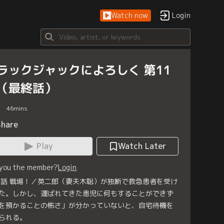
Watch now
Login
ラックジャックによろしく 第11
（最終話）
46
mins
Share
Play
Watch Later
 you the member?
Login
1話 戦場！／英二郎（妻夫木聡）が独断で救急患者を受け
た。しかし、運ばれてきた患児に何もすることができず
を預かることの怖さ」が分かっていないと、自宅待機を
られる。