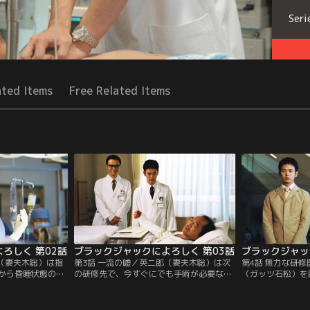
Seri
ated Items
Free Related Items
ろしく 第02話
ブラックジャックによろしく 第03話
ブラックジャッ
郎（妻夫木聡）は指
第3話 一流の嘘／英二郎（妻夫木聡）は次
第4話 無力な研
から昏睡状態の老
の研修先で、今すぐにでも手術が必要な患
（ガッツ石松）を
受け持ちを命じら
者・宮村和男（ガッツ石松）を受け持つこ
（妻夫木聡）は大
した英二郎は、金
とが決まった。しかし、手術の日程は心臓
為をしてまで、手
。
外科が決定するといい…。
者を探すが…。