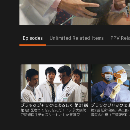
Episodes
Unlimited Related Items
PPV Rel
ブラックジャックによろしく 第01話
ブラックジャックによ
第1話 医者ってなんなんだ！？／永大病院
第2話 延命治療／英二
で研修医生活をスタートさせた斉藤英二郎
導医の白鳥（三浦友和）
（妻夫木聡）。研修医の実態は“雑用
人・金子（三川雄三）の
係”で、ほかの病院で当直のアルバイトを
れる。医者として決意を
して生活費を稼がなくてはならなかった。
子の治療に取り組むが…