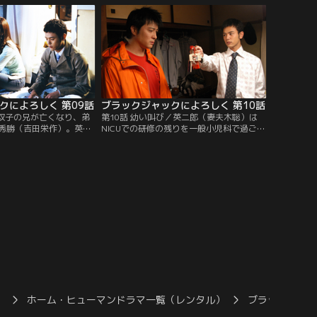
クによろしく 第09話
ブラックジャックによろしく 第10話
／双子の兄が亡くなり、弟
第10話 幼い叫び／英二郎（妻夫木聡）は
秀勝（吉田栄作）。英二
NICUでの研修の残りを一般小児科で過ごす
高砂（笑福亭鶴瓶）を振
事になった。そんな中、出久根（加藤浩
の先生が手術をしないな
次）が午前中に外来で診た患児が緊急外来
い出す。
で運ばれてきて…。
）
ホーム・ヒューマンドラマ一覧（レンタル）
ブラックジャ