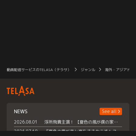
動画配信サービスのTELASA（テラサ）
ジャンル
海外・アジアドラ
NEWS
See all
2026.08.01
浮所飛貴主演！ 【夏色の風が僕の家にやってきた】 本日よりテラサで独占配信スタート！
2026.07.18
『夏色の雲が恋と嵐をまきおこす』スペシャルメイキング 【Part1】2026年７月18日（土）23時30分～配信スタート！話題のシーンの裏側を大公開！豪華キャスト大集合！ 『武宮家 真夏の家族会議』開催！