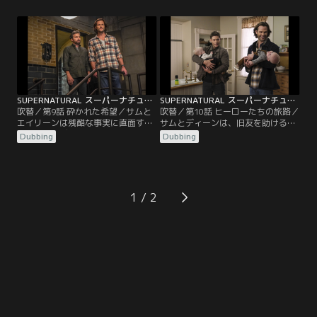
いつく。
は、意外な協力者にめぐり会う。
SUPERNATURAL スーパーナチュラル シーズン15 第09話／吹替
SUPERNATURAL スーパーナチュラル シーズン15 第10話／吹替
吹替／第9話 砕かれた希望／サムと
吹替／第10話 ヒーローたちの旅路／
エイリーンは残酷な事実に直面す
サムとディーンは、旧友を助けるた
る。一方でディーンとカスティエル
めに出発する。しかし、まるでつい
Dubbing
Dubbing
は、何とかしてチャックより一歩先
に運が尽きたかのように、彼ら自身
んじようと協力し合う。
が救助を必要とする羽目に陥ってし
まう。
1