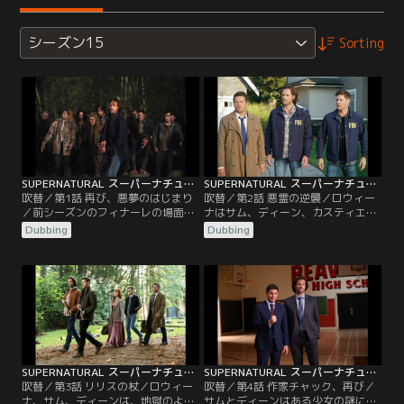
シーズン15
Sorting
SUPERNATURAL スーパーナチュラル シーズン15 第01話／吹替
SUPERNATURAL スーパーナチュラル シーズン15 第02話／吹替
吹替／第1話 再び、悪夢のはじまり
吹替／第2話 悪霊の逆襲／ロウィー
／前シーズンのフィナーレの場面に
ナはサム、ディーン、カスティエル
続き、ファイナル・シーズンの幕が
のもとを訪れる。サム、ディーン、
Dubbing
Dubbing
上がる。地獄から解放され、地上の
カスティエルは邪悪な魂を寄せ付け
世界に戻ってきた魂たちが再び人間
ないよう力を貸してほしいと頼む。
の命を狙う。この危険な状況を救え
すると、意外にもケッチが兄弟たち
るのは、サム、ディーン、カスティ
に手を差し伸べる。
エルだけだ。
SUPERNATURAL スーパーナチュラル シーズン15 第03話／吹替
SUPERNATURAL スーパーナチュラル シーズン15 第04話／吹替
吹替／第3話 リリスの杖／ロウィー
吹替／第4話 作家チャック、再び／
ナ、サム、ディーンは、地獄のよう
サムとディーンはある少女の謎に満