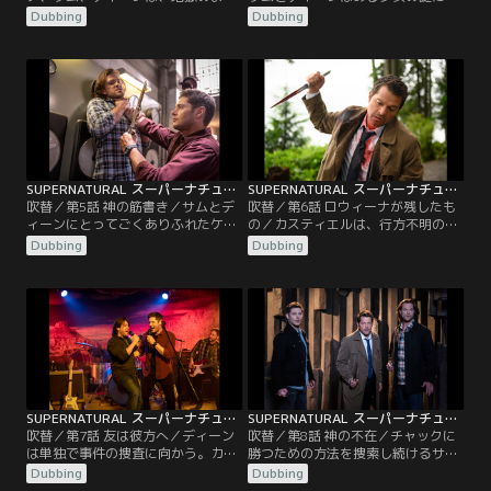
なひどい事態になってしまわないよ
ちた死と、行方不明になっている別
Dubbing
Dubbing
うに、ありとあらゆる手を尽くす。
の少女について、調査をしていく。
一方カスティエルは、ある思い上が
主役の一人を演じるシリーズレギュ
った裏切り行為に対して、それをど
ラーのジェンセン・アクレスが、監
うしても許すことができない。
督を務める。
SUPERNATURAL スーパーナチュラル シーズン15 第05話／吹替
SUPERNATURAL スーパーナチュラル シーズン15 第06話／吹替
吹替／第5話 神の筋書き／サムとデ
吹替／第6話 ロウィーナが残したも
ィーンにとってごくありふれたケー
の／カスティエルは、行方不明の若
スに見えた事件が、とんでもない事
者を懸命に捜し出そうとする。一
Dubbing
Dubbing
態を引き起こすことに。ゲストスタ
方、サムとディーンのもとに古い友
ーのリチャード・スぺイト Jr.が監督
人が訪ねてくる。
を務める。
SUPERNATURAL スーパーナチュラル シーズン15 第07話／吹替
SUPERNATURAL スーパーナチュラル シーズン15 第08話／吹替
吹替／第7話 友は彼方へ／ディーン
吹替／第8話 神の不在／チャックに
は単独で事件の捜査に向かう。カス
勝つための方法を捜索し続けるサ
ティエルは、神を探そうとしている
ム、ディーン、カスティエル。やが
Dubbing
Dubbing
サムの手助けになりそうな方法を思
て予期せぬ場所へと導かれた彼ら