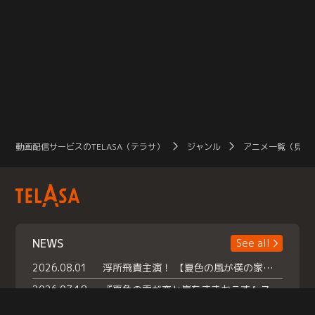
動画配信サービスのTELASA（テラサ）
ジャンル
アニメ一覧（見放
NEWS
See all
2026.08.01
浮所飛貴主演！ 【夏色の風が僕の家にやってきた】 本日よりテラサで独占配信スタート！
2026.07.18
『夏色の雲が恋と嵐をまきおこす』スペシャルメイキング 【Part1】2026年７月18日（土）23時30分～配信スタート！話題のシーンの裏側を大公開！豪華キャスト大集合！ 『武宮家 真夏の家族会議』開催！
2026.07.15
救命医・遥（今田）の《心揺さぶる過去》や、 麻酔科医・権野（船越英一郎）の《謎多きプライベート》など… 《知られざるエピソード》を独占配信！