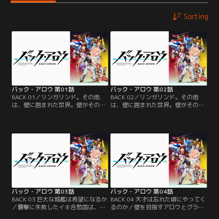
Sorting
バック・アロウ 第01話
バック・アロウ 第02話
BACK 01／リンガリンド。その地
BACK 02／リンガリンド。その地
は、壁に囲まれた世界。壁がその地
は、壁に囲まれた世界。壁がその地
を覆い、守り、育み、育てた。壁は
を覆い、守り、育み、育てた。壁は
神--それがその大地、リンガリンド
神--それがその大地、リンガリンド
の根幹である。ある日、リンガリン
の根幹である。ある日、リンガリン
ド辺境の地「エッジャ村」に謎の男
ド辺境の地「エッジャ村」に謎の男
「バック・アロウ」が現れる。アロ
「バック・アロウ」が現れる。アロ
ウは記憶を失っているが、自分
ウは記憶を失っているが、自分
が“壁の外”からやってきた」ことだ
が“壁の外”からやってきた」ことだ
けはわかると言う。【提供：バンダ
けはわかると言う。【提供：バンダ
イチャンネル】
イチャンネル】
バック・アロウ 第03話
バック・アロウ 第04話
BACK 03 巨大な城艦は希望になるか
BACK 04 天才は忘れた頃にやってく
／襲撃に失敗したイキ合愁国は、新
るのか／壁を目指すアロウとグラン
しい土地を提供する代わりに、巨大
エッジャに、レッカ凱帝国のシュウ