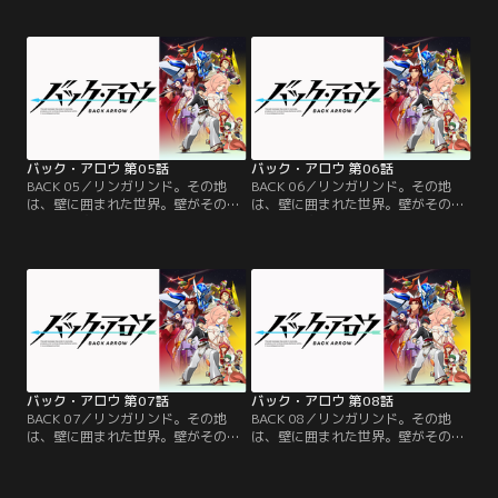
城艦とアロウを引き渡すようエッジ
は傭兵集団・四界鬼隊を引き連れ、
ャ村に提案を持ちかける。村人たち
本格的な攻撃を始める。4体のブラ
は故郷を捨てることに不安を抱きな
イハイトを相手に苦戦するアロウ。
がらも、その提案を受け入れる。い
ブライハイトでの戦闘経験が少ない
ざ新天地へ進みだしたかと思われた
アロウには打つ手がないかに思われ
その瞬間、城艦への攻撃が始まっ
たが、自分が信念を持たないことを
た。イキ合愁国・ガライ大統領の本
逆手にとり、アロウにしかできない
心は…。【提供：バンダイチャンネ
戦術・自己分身で…。【提供：バン
ル】
ダイチャンネル】
バック・アロウ 第05話
バック・アロウ 第06話
BACK 05／リンガリンド。その地
BACK 06／リンガリンド。その地
は、壁に囲まれた世界。壁がその地
は、壁に囲まれた世界。壁がその地
を覆い、守り、育み、育てた。壁は
を覆い、守り、育み、育てた。壁は
神--それがその大地、リンガリンド
神--それがその大地、リンガリンド
の根幹である。ある日、リンガリン
の根幹である。ある日、リンガリン
ド辺境の地「エッジャ村」に謎の男
ド辺境の地「エッジャ村」に謎の男
「バック・アロウ」が現れる。アロ
「バック・アロウ」が現れる。アロ
ウは記憶を失っているが、自分
ウは記憶を失っているが、自分
が“壁の外”からやってきた」ことだ
が“壁の外”からやってきた」ことだ
けはわかると言う。【提供：バンダ
けはわかると言う。【提供：バンダ
イチャンネル】
イチャンネル】
バック・アロウ 第07話
バック・アロウ 第08話
BACK 07／リンガリンド。その地
BACK 08／リンガリンド。その地
は、壁に囲まれた世界。壁がその地
は、壁に囲まれた世界。壁がその地
を覆い、守り、育み、育てた。壁は
を覆い、守り、育み、育てた。壁は
神--それがその大地、リンガリンド
神--それがその大地、リンガリンド
の根幹である。ある日、リンガリン
の根幹である。ある日、リンガリン