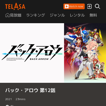
Watch now
見放題
ランキング
ジャンル
レンタル
無料
は
バック・アロウ 第12話
2021
23
mins