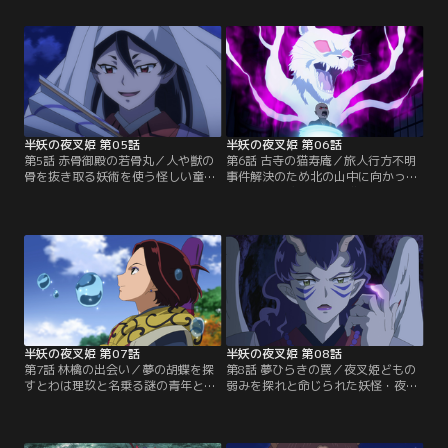
つな。もろははせつなに幼い頃の記
取り込んだ根の首を欺し過去と繋ぐ
憶が無いのは夢の胡蝶に夢を食われ
通路を開かせる。そこに現れたのは
たせいだと見抜く。【提供：バンダ
一人の巫女だった。【提供：バンダ
イチャンネル】
イチャンネル】
半妖の夜叉姫 第05話
半妖の夜叉姫 第06話
第5話 赤骨御殿の若骨丸／人や獣の
第6話 古寺の猫寿庵／旅人行方不明
骨を抜き取る妖術を使う怪しい童
事件解決のため北の山中に向かった
子・若骨丸は、父妖怪を復活させる
とわ達は、途中で化け猫達に取り憑
ため骨を集めていた。その退治を引
かれた村を救う。逃げた化け猫達を
き受けるとわとせつな。若骨丸はも
追うと古寺へ辿り着くが、中から美
ろはを父の仇と待ち伏せる。【提
僧の寿庵が現れた。【提供：バンダ
供：バンダイチャンネル】
イチャンネル】
半妖の夜叉姫 第07話
半妖の夜叉姫 第08話
第7話 林檎の出会い／夢の胡蝶を探
第8話 夢ひらきの罠／夜叉姫どもの
すとわは理玖と名乗る謎の青年と知
弱みを探れと命じられた妖怪・夜爪
り合う。林檎をご馳走するとわに理
は虹色真珠の力で夢開きの術を使
玖が残した名刀は関東管領家から盗
い、とわやもろは達を眠らせる。夢
まれた物。その管領家に妖怪・フブ
で過去を見るとわ達。夜爪を操るの