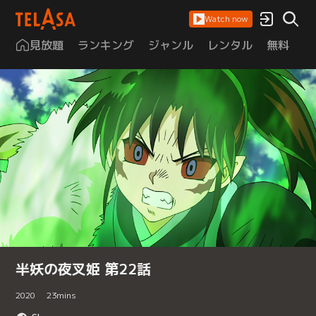
Watch now
見放題
ランキング
ジャンル
レンタル
無料
は
半妖の夜叉姫 第22話
2020
23
mins