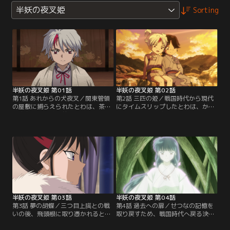
半妖の夜叉姫
Sorting
半妖の夜叉姫 第01話
半妖の夜叉姫 第02話
第1話 あれからの犬夜叉／関東管領
第2話 三匹の姫／戦国時代から現代
の屋敷に捕らえられたとわは、茶人
にタイムスリップしたとわは、かご
の宗久から十数年前に起きた妖怪
めゆかりの日暮家で育てられ武道に
「根の首」退治の顛末を聞かされ
長けた女子中学生に成長した。10年
る。その退治に関わったのが、犬夜
後、双子の妹せつながもろはと妖怪
叉とかごめ達だった。【提供：バン
と共に現れる。【提供：バンダイチ
ダイチャンネル】
ャンネル】
半妖の夜叉姫 第03話
半妖の夜叉姫 第04話
第3話 夢の胡蝶／三つ目上臈との戦
第4話 過去への扉／せつなの記憶を
いの後、飛頭根に取り憑かれると
取り戻すため、戦国時代へ戻る決意
わ。そんなとわを姉だと認めないせ
をするとわ。もろはは時代樹の力を