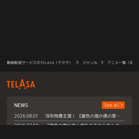
動画配信サービスのTELASA（テラサ）
ジャンル
アニメ一覧（見放
NEWS
See all
2026.08.01
浮所飛貴主演！ 【夏色の風が僕の家にやってきた】 本日よりテラサで独占配信スタート！
2026.07.18
『夏色の雲が恋と嵐をまきおこす』スペシャルメイキング 【Part1】2026年７月18日（土）23時30分～配信スタート！話題のシーンの裏側を大公開！豪華キャスト大集合！ 『武宮家 真夏の家族会議』開催！
2026.07.15
救命医・遥（今田）の《心揺さぶる過去》や、 麻酔科医・権野（船越英一郎）の《謎多きプライベート》など… 《知られざるエピソード》を独占配信！