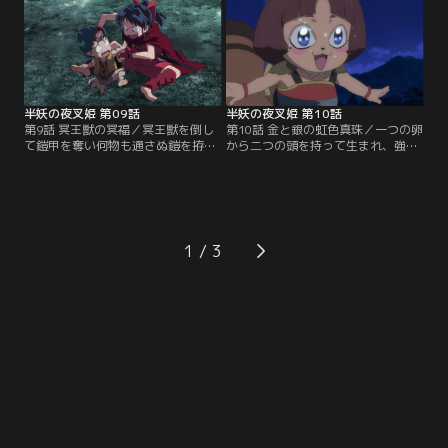
キが入り込んでいた。【提供：バン
は四凶の一人・窮奇だ。【提供：バ
ダイチャンネル】
ンダイチャンネル】
半妖の夜叉姫 第09話
半妖の夜叉姫 第10話
第9話 冥王獣の冥福／冥王獣を倒し
第10話 金と銀の虹色真珠／一つの卵
て鎧甲を奪い何物も通さぬ鎧を拵え
から二つの頭を持って生まれ、強い
た妖怪・渾沌は四凶の一人。その渾
方がもう一つの頭を喰らうという妖
沌を父の仇だという冥福に助太刀す
怪、禍一族。とわとせつなは、瞳の
るとわ達だが、渾沌が使う式神と神
虹色真珠を金禍と銀禍の兄弟妖怪に
剣に苦戦する。【提供：バンダイチ
奪われてしまう。【提供：バンダイ
ャンネル】
チャンネル】
1