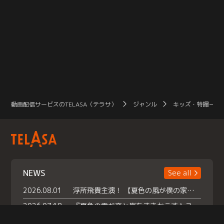
動画配信サービスのTELASA（テラサ）
ジャンル
キッズ・特撮一覧
NEWS
See all
2026.08.01
浮所飛貴主演！ 【夏色の風が僕の家にやってきた】 本日よりテラサで独占配信スタート！
2026.07.18
『夏色の雲が恋と嵐をまきおこす』スペシャルメイキング 【Part1】2026年７月18日（土）23時30分～配信スタート！話題のシーンの裏側を大公開！豪華キャスト大集合！ 『武宮家 真夏の家族会議』開催！
2026.07.15
救命医・遥（今田）の《心揺さぶる過去》や、 麻酔科医・権野（船越英一郎）の《謎多きプライベート》など… 《知られざるエピソード》を独占配信！