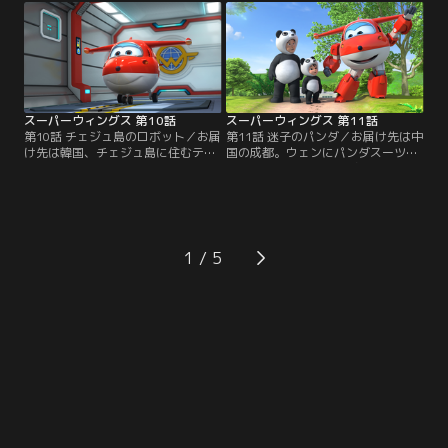
ような巨大な絵を地面に描くためド
ハマドのミスでタワーが壊れそうに
ローンを頼んでいたのだ。2人は絵
なり、スーパー・ウィングスに助け
を描き始めるが、マイタが作った描
を求める。ジェットはやってきたデ
くための道具をジェットがあやまっ
ィジーたちと事態を収め、壊れてし
て壊してしまう。SWのドニーが駆
まった地球儀もサイードのアイデア
けつけ…。
で…。
スーパーウィングス 第10話
スーパーウィングス 第11話
第10話 チェジュ島のロボット／お届
第11話 迷子のパンダ／お届け先は中
け先は韓国、チェジュ島に住むテフ
国の成都。ウェンにパンダスーツを
ン。彼のロボット発表会用の部品を
届けたジェットは、逃げ出した赤ち
届けたジェットはテフンと一緒に発
ゃんパンダのミンを捜すことに。ウ
表会の会場へ。テフンの発表は失敗
ェン親子とポール、グランド・アル
し友達ソユンのロボが喝采を浴びる
バートの協力で無事にミンを見つ
が、そのロボが暴走を始めてしまっ
け、親パンダの元に戻すことに成功
た。ジェットはスーパー・ウィング
するのだった
1
スと共にテフンのロボ「チェジュ・
ジャイアント」の巨大な本物を作
り、暴走ロボを止めた。