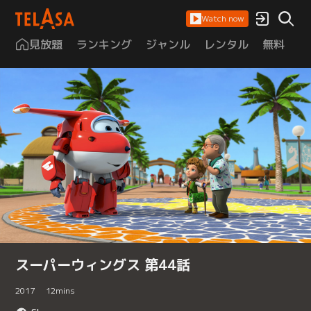
Watch now
見放題
ランキング
ジャンル
レンタル
無料
は
スーパーウィングス 第44話
2017
12
mins