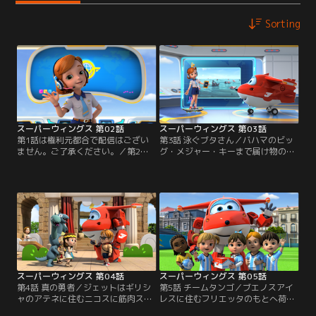
Sorting
スーパーウィングス 第02話
スーパーウィングス 第03話
第1話は権利元都合で配信はござい
第3話 泳ぐブタさん／バハマのビッ
ません。ご了承ください。／第2話
グ・メジャー・キーまで届け物の依
イェティを探せ／スーパー・ウィン
頼を受けたジェットは、海を泳ぐブ
グスのジェットへの今日の指令は、
タ達を見られると楽しみに出かけ
ヒマラヤのサクテン生物保護地区に
る。無事にジャーメインに荷物を届
住むデマに救急箱を届ける事。そこ
けることはできたが、ブタ達に餌や
には幻の雪男イェティがいる事を知
りをしているときに嵐に会う。ブタ
り、それも楽しみに届けに行くと、
達を浜まで誘導しようとするが風が
デマの友達のクマのドルジの子供
強く、ブタ達は流されてしまう。自
が、崖に突き出た木に置き去りにな
分だけでは解決できないと思ったジ
り大ピンチ。
ェットは…。
スーパーウィングス 第04話
スーパーウィングス 第05話
第4話 真の勇者／ジェットはギリシ
第5話 チームタンゴ／ブエノスアイ
ャのアテネに住むニコスに筋肉スー
レスに住むフリエッタのもとへ荷物
ツを届ける。体が小さいニコスがヘ
を届けることになったジェット。フ