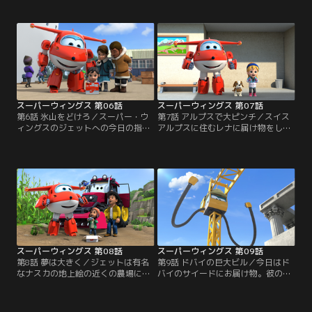
ラクレス役をやるためだった。とこ
リエッタはサッカーをするのが大好
ろがお芝居の練習中にスーツが暴
き。しかしフリエッタのママはフリ
走。ジェットはドニーとジェローム
エッタをタンゴの練習に連れ出して
の力を借りて何とかスーツを回収。
しまう。大事なサッカーの試合を控
でもスーツには穴が開いていた。が
えたフリエッタはダンスの練習に集
っかりするニコスに、演劇コーチは
中できず、ママに本心を打ち明け
演技力で選んだのだと言う。
る。フリエッタの気持ちを理解した
ママは…。
スーパーウィングス 第06話
スーパーウィングス 第07話
第6話 氷山をどけろ／スーパー・ウ
第7話 アルプスで大ピンチ／スイス
ィングスのジェットへの今日の指令
アルプスに住むレナに届け物をした
は、アラスカ州に住む先住民ユピッ
ジェット。登山家のレナのパパに誘
ク族の女の子ヤーリにクルーズ船の
われてベースキャンプまで行くこと
船長の帽子と望遠鏡を届ける事だ。
になるが、山岳鉄道列車のハインツ
今日はヤーリがクルーズ船ティッピ
に乗せられて頂上の駅まで向かう途
号の一日船長をつとめるのだ。ティ
中にハインツが脱線してしまう。本
ッピ号が氷河の中を進んでいくと、
部と連絡を取るための通信機も壊れ
氷の上に取り残された子グマを助け
てしまうが、救助犬を目指す子犬の
られないでいるホッキョクグマの母
ビギーの活躍でディジーとトッドを
親を見つけた。
呼ぶことに成功し…。
スーパーウィングス 第08話
スーパーウィングス 第09話
第8話 夢は大きく／ジェットは有名
第9話 ドバイの巨大ビル／今日はド
なナスカの地上絵の近くの農場に住
バイのサイードにお届け物。彼の母
みケチュア語を話す、マイタという
が働く建築現場では、世界一周タワ
男の子に荷物を届けるためペルーに
ーという見事な建物を建築中だっ
向かう。マイタはナスカの地上絵の
た。しかしそそっかしいクレーン・