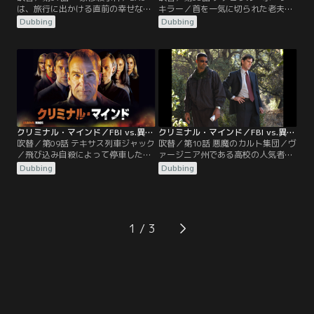
は、旅行に出かける直前の幸せな家
キラー／首を一気に切られた老夫婦
族を襲った殺人犯の調査に乗り出
の惨殺死体が発見される。さらに死
Dubbing
Dubbing
す。事件を調べていくうちに、数か
体には拷問の痕跡も見受けられた。
月前に同様の手口で別の一家が殺害
しかしギデオンは、バスタブに残さ
されていることが判明した。リード
れた血痕から第三の被害者の存在を
は、ギデオンに命じられ、不安を抱
指摘、さらに異様に熟達した殺害手
えながらも容疑者との面会に一人で
口から、犯人は何度も殺人を経験し
赴くが、戸惑いつつも独自のプロフ
ていると推測。そして彼らの調査は
ァイリングで容疑者の心の闇に迫っ
幾つかの未解決事件にたどり着く
ていく…。
が……。
クリミナル・マインド／FBI vs.異常犯罪 シーズン1 第09話／吹替
クリミナル・マインド／FBI vs.異常犯罪 シーズン1 第10話／吹替
吹替／第09話 テキサス列車ジャック
吹替／第10話 悪魔のカルト集団／ヴ
／飛び込み自殺によって停車した長
ァージニア州である高校の人気者が
距離列車にたまたま乗り合わせてし
撲殺された。犯行現場に残された証
Dubbing
Dubbing
まったエル。すると、乗客の中にい
拠を調査していたBAUは、悪魔崇拝
た男が突然警備員を射殺し、奪った
のカルト集団が犯行に関与している
銃で乗客を人質にとり、「権威ある
可能性を導き出す。遺体発見現場の
者」との交渉を要求しはじめる。そ
近くからは、頭蓋骨が割れた白骨死
れは、天才的な物理学者でありなが
体が発見される。そこには、その仮
1
ら、病的な妄想に取り付かれた男だ
説を裏付けるある文字が残されてい
った。身動きが取れないエルのもと
た…。
に現れたのはリードだった…