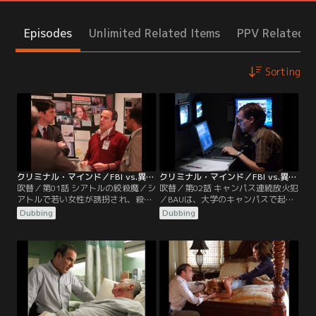
Episodes
Unlimited Related Items
PPV Related I
Sorting
クリミナル・マインド／FBI vs.異常犯罪 シーズン1 第01話／吹替
クリミナル・マインド／FBI vs.異常犯罪 シーズン1 第02話／吹替
吹替／第01話 シアトルの絞殺魔／シ
吹替／第02話 キャンパス連続放火犯
アトルで若い女性が誘拐され、殺害
／BAUは、大学のキャンパスで起こ
されるという事件が起こり、
っている連続放火事件を調査する。
Dubbing
Dubbing
BAU（FBI行動分析課）に捜査の要請
ほとんどの証拠が焼失し、手掛かり
がかかる。過去の行き過ぎた捜査に
が少ない状況では、捜査は心理的な
より、半年間現場を離れていたベテ
分析に頼るしかなかった。しかし犯
ランのギデオンも呼ばれるが、それ
人は、プロファイリングで導き出さ
は密かに上層部がギデオンの執務能
れる犯人像とは違う行動を取り、捜
力を検証する査定でもあった…。
査は難航。BAUは、常識的な分析か
ら頭を切り替え、新たな犯人像に迫
ることができるのか…？