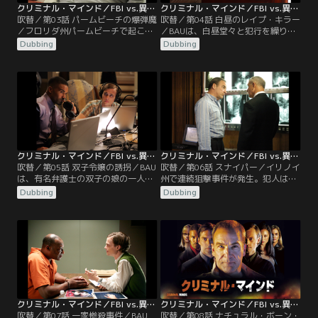
クリミナル・マインド／FBI vs.異常犯罪 シーズン1 第03話／吹替
クリミナル・マインド／FBI vs.異常犯罪 シーズン1 第04話／吹替
吹替／第03話 パームビーチの爆弾魔
吹替／第04話 白昼のレイプ・キラー
／フロリダ州パームビーチで起こっ
／BAUは、白昼堂々と犯行を繰り返
た爆破事件の捜査に乗り出した
す連続暴行殺人事件の犯人をプロフ
Dubbing
Dubbing
BAU。爆弾を復元したモーガンは、
ァイリングするためにサンディエゴ
そのあまりの精巧さに驚き、同時に
に飛んだ。犯人は被害者の目を見開
ある人物に思い当たる。事件の鍵を
いた状態にして接着剤で固めてお
握ると思われるその人物に会いに、
り、4件目の犯行からは現場に17世
ある場所に向かったギデオン。その
紀の物語詩の1節を残していた。幅
人物こそ、ギデオンの心に深い傷を
広い知識を持つリードは、これらの
負わせ、現場を離れる原因となった
異常行動から犯人像を読み解こうと
張本人だった…。
するが……。
クリミナル・マインド／FBI vs.異常犯罪 シーズン1 第05話／吹替
クリミナル・マインド／FBI vs.異常犯罪 シーズン1 第06話／吹替
吹替／第05話 双子令嬢の誘拐／BAU
吹替／第06話 スナイパー／イリノイ
は、有名弁護士の双子の娘の一人、
州で連続狙撃事件が発生。犯人は白
パトリシアが誘拐された事件の調査
昼に遠距離から無差別に狙撃し、そ
Dubbing
Dubbing
をはじめる。誘拐犯の狙いはお金で
の行動は次第にエスカレートしてい
はなく、もう一人の双子の娘、シェ
く。BAUは調査を開始するが、秘密
リルのようだった。身代金受け渡し
裏に行われていたはずの捜査がなぜ
の指示もシェリルに出したいと要求
かマスコミに漏れ、ニュースで大々
する誘拐犯。犯人の真の目的を探る
的に流れてしまう。射撃の適性試験
ため、大胆な行動に出るギデオン。
に落ちてしまい、銃の所持を禁じら
BAUのメンバーたちはパトリシアを
れていたリードは……。
救うことはできるのか…
クリミナル・マインド／FBI vs.異常犯罪 シーズン1 第07話／吹替
クリミナル・マインド／FBI vs.異常犯罪 シーズン1 第08話／吹替
吹替／第07話 一家惨殺事件／BAU
吹替／第08話 ナチュラル・ボーン・