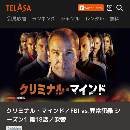
Watch now
見放題
ランキング
ジャンル
レンタル
無料
は
クリミナル・マインド／FBI vs.異常犯罪 シ
ーズン1 第18話／吹替
Dubbing