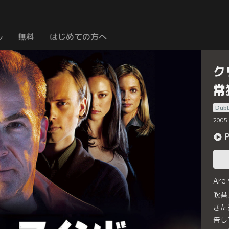
ル
無料
はじめての方へ
ク
常
Dub
2005
Are
吹替
きた
告し