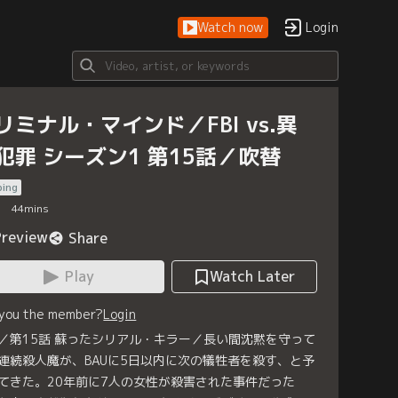
Watch now
Login
リミナル・マインド／FBI vs.異
犯罪 シーズン1 第15話／吹替
bing
44
mins
Preview
Share
Play
Watch Later
 you the member?
Login
／第15話 蘇ったシリアル・キラー／長い間沈黙を守って
連続殺人魔が、BAUに5日以内に次の犠牲者を殺す、と予
てきた。20年前に7人の女性が殺害された事件だった