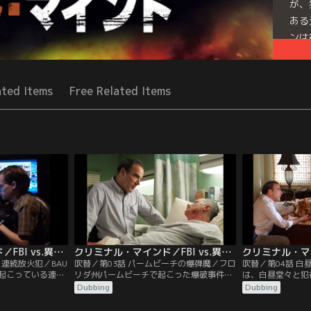
が、
ある
ンは
Seri
ated Items
Free Related Items
クリミナル・マインド／FBI vs.異常犯罪 シーズン1 第02話／吹替
クリミナル・マインド／FBI vs.異常犯罪 シーズン1 第03話／吹替
ス連続放火犯／BAU
吹替／第03話 パームビーチの爆弾魔／フロ
吹替／第04話 白
起こっている連続
リダ州パームビーチで起こった爆破事件の
は、白昼堂々と犯
とんどの証拠が焼
捜査に乗り出したBAU。爆弾を復元したモ
人事件の犯人をプ
Dubbing
Dubbing
状況では、捜査は
ーガンは、そのあまりの精巧さに驚き、同
にサンディエゴに
なかった。しかし
時にある人物に思い当たる。事件の鍵を握
目を見開いた状態