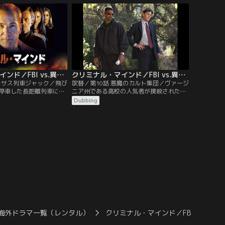
からは現場に17世紀の物
しの指示もシェリルに出したいと要求する
ていた。幅広い知識を持
誘拐犯。犯人の真の目的を探るため、大胆
らの異常行動から犯人像
な行動に出るギデオン。BAUのメンバーた
るが……。
ちはパトリシアを救うことはできるのか…
クリミナル・マインド／FBI vs.異常犯罪 シーズン1 第09話／吹替
クリミナル・マインド／FBI vs.異常犯罪 シーズン1 第10話／吹替
テキサス列車ジャック／飛び
吹替／第10話 悪魔のカルト集団／ヴァージ
停車した長距離列車にた
ニア州である高校の人気者が撲殺された。
てしまったエル。する
犯行現場に残された証拠を調査していた
Dubbing
た男が突然警備員を射殺
BAUは、悪魔崇拝のカルト集団が犯行に関
客を人質にとり、「権威
与している可能性を導き出す。遺体発見現
を要求しはじめる。それ
場の近くからは、頭蓋骨が割れた白骨死体
学者でありながら、病的
が発見される。そこには、その仮説を裏付
れた男だった。身動きが
けるある文字が残されていた…。
とに現れたのはリードだ
海外ドラマ一覧（レンタル）
クリミナル・マインド／FBI vs. 異常