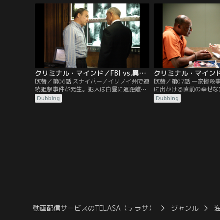
のギデオンも呼ばれるが、それは密かに上
犯人は、プロファイリン
層部がギデオンの執務能力を検証する査定
犯人像とは違う行動を取
でもあった…。
BAUは、常識的な分析
新たな犯人像に迫ること
クリミナル・マインド／FBI vs.異常犯罪 シーズン1 第06話／吹替
吹替／第06話 スナイパー／イリノイ州で連
吹替／第07話 一家惨殺
続狙撃事件が発生。犯人は白昼に遠距離か
に出かける直前の幸せな
ら無差別に狙撃し、その行動は次第にエス
犯の調査に乗り出す。事
Dubbing
Dubbing
カレートしていく。BAUは調査を開始する
ちに、数か月前に同様の
が、秘密裏に行われていたはずの捜査がな
殺害されていることが判
ぜかマスコミに漏れ、ニュースで大々的に
は、ギデオンに命じられ
流れてしまう。射撃の適性試験に落ちてし
らも容疑者との面会に一
まい、銃の所持を禁じられていたリード
いつつも独自のプロファ
は……。
の心の闇に迫っていく…
動画配信サービスのTELASA（テラサ）
ジャンル