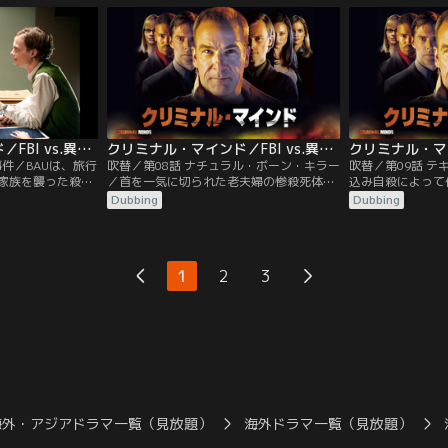
グで導き出される
ると思われるその人物に会いに、ある場所
り、4件目の犯行
り、捜査は難航。
に向かったギデオン。その人物こそ、ギデ
語詩の1節を残し
から頭を切り替え、
オンの心に深い傷を負わせ、現場を離れる
つリードは、これ
ができるのか…？
原因となった張本人だった…。
を読み解こうとす
クリミナル・マインド／FBI vs.異常犯罪 シーズン1 第07話／吹替
クリミナル・マインド／FBI vs.異常犯罪 シーズン1 第08話／吹替
事件／BAUは、旅行
吹替／第08話 ナチュラル・ボーン・キラー
吹替／第09話 
家族を襲った殺人
／首を一気に切られた老夫婦の惨殺死体が
込み自殺によって
件を調べていくう
発見される。さらに死体には拷問の痕跡も
またま乗り合わせ
Dubbing
Dubbing
手口で別の一家が
見受けられた。しかしギデオンは、バスタ
と、乗客の中にい
明した。リード
ブに残された血痕から第三の被害者の存在
し、奪った銃で乗
、不安を抱えなが
を指摘、さらに異様に熟達した殺害手口か
ある者」との交渉
人で赴くが、戸惑
ら、犯人は何度も殺人を経験していると推
は、天才的な物理
1
2
3
イリングで容疑者
測。そして彼らの調査は幾つかの未解決事
な妄想に取り付か
。
件にたどり着くが……。
取れないエルのも
った…
海外・アジアドラマ一覧（見放題）
海外ドラマ一覧（見放題）