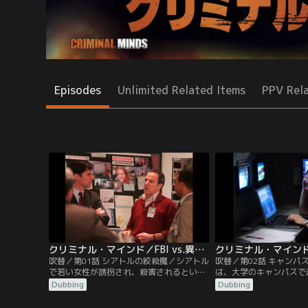
Episodes
Unlimited Related Items
PPV Rel
クリミナル・マインド／FBI vs.異常犯罪 シーズン1 第01話／吹替
吹替／第01話 シアトルの絞殺魔／シアトル
吹替／第02話 キャンパ
で若い女性が誘拐され、殺害されるという
は、大学のキャンパスで
事件が起こり、BAU（FBI行動分析課）に捜
放火事件を調査する。ほ
Dubbing
Dubbing
査の要請がかかる。過去の行き過ぎた捜査
失し、手掛かりが少ない
により、半年間現場を離れていたベテラン
心理的な分析に頼るしか