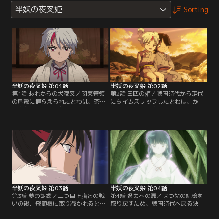
半妖の夜叉姫
Sorting
半妖の夜叉姫 第01話
半妖の夜叉姫 第02話
第1話 あれからの犬夜叉／関東管領
第2話 三匹の姫／戦国時代から現代
の屋敷に捕らえられたとわは、茶人
にタイムスリップしたとわは、かご
の宗久から十数年前に起きた妖怪
めゆかりの日暮家で育てられ武道に
「根の首」退治の顛末を聞かされ
長けた女子中学生に成長した。10年
る。その退治に関わったのが、犬夜
後、双子の妹せつながもろはと妖怪
叉とかごめ達だった。【提供：バン
と共に現れる。【提供：バンダイチ
ダイチャンネル】
ャンネル】
半妖の夜叉姫 第03話
半妖の夜叉姫 第04話
第3話 夢の胡蝶／三つ目上臈との戦
第4話 過去への扉／せつなの記憶を
いの後、飛頭根に取り憑かれると
取り戻すため、戦国時代へ戻る決意
わ。そんなとわを姉だと認めないせ
をするとわ。もろはは時代樹の力を