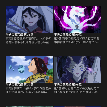
つな。もろははせつなに幼い頃の記
取り込んだ根の首を欺し過去と繋ぐ
憶が無いのは夢の胡蝶に夢を食われ
通路を開かせる。そこに現れたのは
たせいだと見抜く。【提供：バンダ
一人の巫女だった。【提供：バンダ
イチャンネル】
イチャンネル】
半妖の夜叉姫 第05話
半妖の夜叉姫 第06話
第5話 赤骨御殿の若骨丸／人や獣の
第6話 古寺の猫寿庵／旅人行方不明
骨を抜き取る妖術を使う怪しい童
事件解決のため北の山中に向かった
子・若骨丸は、父妖怪を復活させる
とわ達は、途中で化け猫達に取り憑
ため骨を集めていた。その退治を引
かれた村を救う。逃げた化け猫達を
き受けるとわとせつな。若骨丸はも
追うと古寺へ辿り着くが、中から美
ろはを父の仇と待ち伏せる。【提
僧の寿庵が現れた。【提供：バンダ
供：バンダイチャンネル】
イチャンネル】
半妖の夜叉姫 第07話
半妖の夜叉姫 第08話
第7話 林檎の出会い／夢の胡蝶を探
第8話 夢ひらきの罠／夜叉姫どもの
すとわは理玖と名乗る謎の青年と知
弱みを探れと命じられた妖怪・夜爪
り合う。林檎をご馳走するとわに理
は虹色真珠の力で夢開きの術を使
玖が残した名刀は関東管領家から盗
い、とわやもろは達を眠らせる。夢
まれた物。その管領家に妖怪・フブ
で過去を見るとわ達。夜爪を操るの