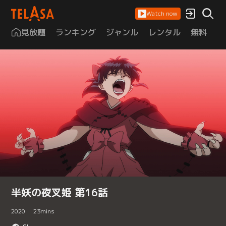
Watch now
見放題
ランキング
ジャンル
レンタル
無料
は
半妖の夜叉姫 第16話
2020
23
mins