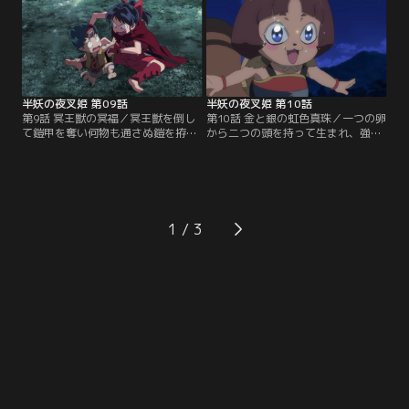
キが入り込んでいた。【提供：バン
は四凶の一人・窮奇だ。【提供：バ
ダイチャンネル】
ンダイチャンネル】
半妖の夜叉姫 第09話
半妖の夜叉姫 第10話
第9話 冥王獣の冥福／冥王獣を倒し
第10話 金と銀の虹色真珠／一つの卵
て鎧甲を奪い何物も通さぬ鎧を拵え
から二つの頭を持って生まれ、強い
た妖怪・渾沌は四凶の一人。その渾
方がもう一つの頭を喰らうという妖
沌を父の仇だという冥福に助太刀す
怪、禍一族。とわとせつなは、瞳の
るとわ達だが、渾沌が使う式神と神
虹色真珠を金禍と銀禍の兄弟妖怪に
剣に苦戦する。【提供：バンダイチ
奪われてしまう。【提供：バンダイ
ャンネル】
チャンネル】
1