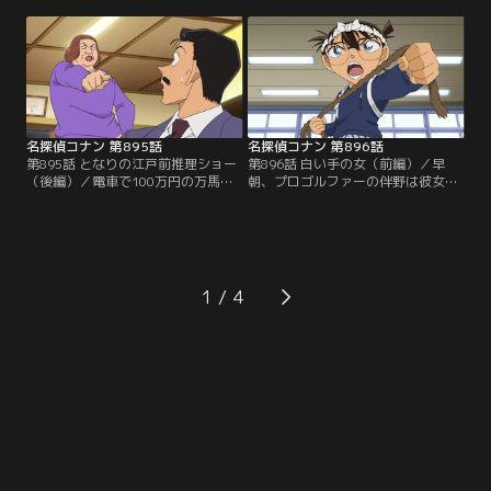
ナーが供されていたが、肝心の客の
ンの板前、脇田は小五郎の来店を喜
姿はなかった。この後、コナンたち
ぶ。客の原島、宗近、芦野が別々に
は頭から血を流したオーナーシェフ
来店後、聖沢が店にやってくる。聖
の口石を発見。コナンは現場の状況
沢はこの中の誰かにポーチを盗まれ
に違和感を抱き、謎めいた事件の真
たと激怒。ポーチの中のスマホの
相に迫るが…。
GPSで犯人がこの店にいると突き止
めたという。
名探偵コナン 第895話
名探偵コナン 第896話
第895話 となりの江戸前推理ショー
第896話 白い手の女（前編）／早
（後編）／電車で100万円の万馬券
朝、プロゴルファーの伴野は彼女の
が入った聖沢のポーチを盗んだ犯人
来美に別れ話を切り出し、来美は慰
は米花いろは寿司に来た客の原島、
謝料1億円を要求。2人は夜に改めて
宗近、芦野の3人に絞られる。手の
話し合う事に。夜、コナンたちが若
指をケガした聖沢はポーチを奪われ
狭先生の部屋にいると、隣の伴野の
た時、犯人のシャツの袖を掴んで血
部屋から大音量の音楽が聞こえてく
を付けたが、3人のシャツに血の痕
る。コナンたちは文句を言うため、
1
はなかった。ミステリー好きの板
伴野の部屋に行き、倒れた伴野と来
前、脇田は犯人がわかったと推理を
美を発見する。
繰り広げるが…。