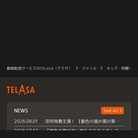
動画配信サービスのTELASA（テラサ）
ジャンル
キッズ・特撮一覧
NEWS
See all
2026.08.01
浮所飛貴主演！ 【夏色の風が僕の家にやってきた】 本日よりテラサで独占配信スタート！
2026.07.18
『夏色の雲が恋と嵐をまきおこす』スペシャルメイキング 【Part1】2026年７月18日（土）23時30分～配信スタート！話題のシーンの裏側を大公開！豪華キャスト大集合！ 『武宮家 真夏の家族会議』開催！