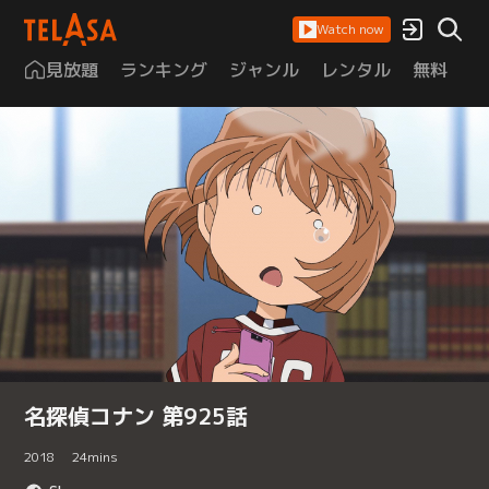
Watch now
見放題
ランキング
ジャンル
レンタル
無料
は
名探偵コナン 第925話
2018
24
mins