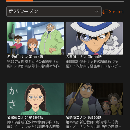
第23シーズン
Sorting
名探偵コナン 第887話
名探偵コナン 第888話
第887話 怪盗キッドの絡繰箱（前
第888話 怪盗キッドの絡繰箱（後
編）／次郎吉は幕末の絡繰師が作っ
編）／次郎吉は怪盗キッドをおびき
た絡繰箱を開けてほしいと公華から
出すため、世界最大の月長石、月の
頼まれる。絡繰箱には他界した夫の
記憶が入った絡繰箱を展示。コナン
遺品である世界最大の月長石、月の
はキッドが傍にいる気配を感じて警
記憶（ルナ・メモリア）が入ってい
戒する。皆は公華が寄贈した本1万
た。次郎吉は怪盗キッドをおびき出
冊の中にある箱の開け方が書かれた
すため、月の記憶が入った絡繰箱を
紙を見つける事に。この後、コナン
展示。コナンたちは箱を開ける方法
は紙の在処、箱の本当の中身に気付
に思案を巡らせて…。
くが、キッドが動き出して…。
名探偵コナン 第889話
名探偵コナン 第890話
第889話 新任教師の骸骨事件（前
第890話 新任教師の骸骨事件（後
編）／コナンたちは副担任の若狭と
編）／コナンたちは副担任の若狭と