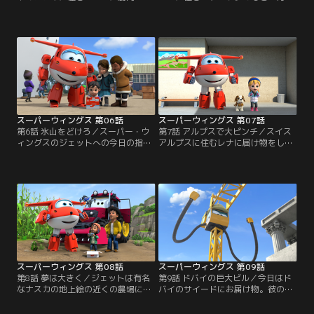
ツを届ける。体が小さいニコスがヘ
を届けることになったジェット。フ
ラクレス役をやるためだった。とこ
リエッタはサッカーをするのが大好
ろがお芝居の練習中にスーツが暴
き。しかしフリエッタのママはフリ
走。ジェットはドニーとジェローム
エッタをタンゴの練習に連れ出して
の力を借りて何とかスーツを回収。
しまう。大事なサッカーの試合を控
でもスーツには穴が開いていた。が
えたフリエッタはダンスの練習に集
っかりするニコスに、演劇コーチは
中できず、ママに本心を打ち明け
演技力で選んだのだと言う。
る。フリエッタの気持ちを理解した
ママは…。
スーパーウィングス 第06話
スーパーウィングス 第07話
第6話 氷山をどけろ／スーパー・ウ
第7話 アルプスで大ピンチ／スイス
ィングスのジェットへの今日の指令
アルプスに住むレナに届け物をした
は、アラスカ州に住む先住民ユピッ
ジェット。登山家のレナのパパに誘
ク族の女の子ヤーリにクルーズ船の
われてベースキャンプまで行くこと
船長の帽子と望遠鏡を届ける事だ。
になるが、山岳鉄道列車のハインツ
今日はヤーリがクルーズ船ティッピ
に乗せられて頂上の駅まで向かう途
号の一日船長をつとめるのだ。ティ
中にハインツが脱線してしまう。本
ッピ号が氷河の中を進んでいくと、
部と連絡を取るための通信機も壊れ
氷の上に取り残された子グマを助け
てしまうが、救助犬を目指す子犬の
られないでいるホッキョクグマの母
ビギーの活躍でディジーとトッドを
親を見つけた。
呼ぶことに成功し…。
スーパーウィングス 第08話
スーパーウィングス 第09話
第8話 夢は大きく／ジェットは有名
第9話 ドバイの巨大ビル／今日はド
なナスカの地上絵の近くの農場に住
バイのサイードにお届け物。彼の母
みケチュア語を話す、マイタという
が働く建築現場では、世界一周タワ
男の子に荷物を届けるためペルーに
ーという見事な建物を建築中だっ