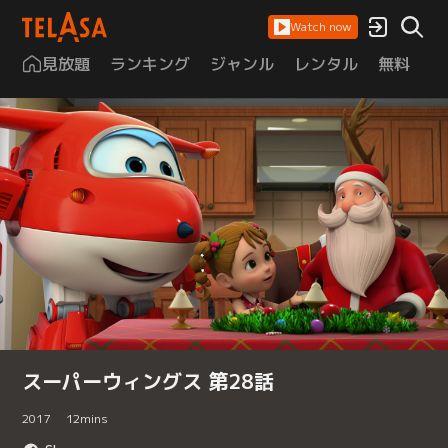
Watch now
見放題
ランキング
ジャンル
レンタル
無料
は
スーパーウィングス 第28話
2017
12
mins