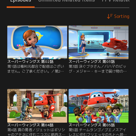
Sorting
スーパーウィングス 第02話
スーパーウィングス 第03話
第1話は権利元都合で配信はござい
第3話 泳ぐブタさん／バハマのビッ
ません。ご了承ください。／第2話
グ・メジャー・キーまで届け物の依
イェティを探せ／スーパー・ウィン
頼を受けたジェットは、海を泳ぐブ
グスのジェットへの今日の指令は、
タ達を見られると楽しみに出かけ
ヒマラヤのサクテン生物保護地区に
る。無事にジャーメインに荷物を届
住むデマに救急箱を届ける事。そこ
けることはできたが、ブタ達に餌や
には幻の雪男イェティがいる事を知
りをしているときに嵐に会う。ブタ
り、それも楽しみに届けに行くと、
達を浜まで誘導しようとするが風が
デマの友達のクマのドルジの子供
強く、ブタ達は流されてしまう。自
が、崖に突き出た木に置き去りにな
分だけでは解決できないと思ったジ
り大ピンチ。
ェットは…。
スーパーウィングス 第04話
スーパーウィングス 第05話
第4話 真の勇者／ジェットはギリシ
第5話 チームタンゴ／ブエノスアイ
ャのアテネに住むニコスに筋肉スー
レスに住むフリエッタのもとへ荷物