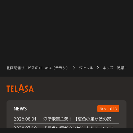
動画配信サービスのTELASA（テラサ）
ジャンル
キッズ・特撮一覧
NEWS
See all
2026.08.01
浮所飛貴主演！ 【夏色の風が僕の家にやってきた】 本日よりテラサで独占配信スタート！
2026.07.18
『夏色の雲が恋と嵐をまきおこす』スペシャルメイキング 【Part1】2026年７月18日（土）23時30分～配信スタート！話題のシーンの裏側を大公開！豪華キャスト大集合！ 『武宮家 真夏の家族会議』開催！