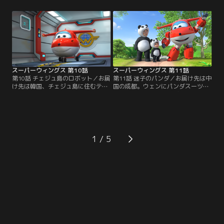
向かう。マイタはナスカの地上絵の
た。しかしそそっかしいクレーン・
ような巨大な絵を地面に描くためド
ハマドのミスでタワーが壊れそうに
ローンを頼んでいたのだ。2人は絵
なり、スーパー・ウィングスに助け
を描き始めるが、マイタが作った描
を求める。ジェットはやってきたデ
くための道具をジェットがあやまっ
ィジーたちと事態を収め、壊れてし
て壊してしまう。SWのドニーが駆
まった地球儀もサイードのアイデア
けつけ…。
で…。
スーパーウィングス 第10話
スーパーウィングス 第11話
第10話 チェジュ島のロボット／お届
第11話 迷子のパンダ／お届け先は中
け先は韓国、チェジュ島に住むテフ
国の成都。ウェンにパンダスーツを
ン。彼のロボット発表会用の部品を
届けたジェットは、逃げ出した赤ち
届けたジェットはテフンと一緒に発
ゃんパンダのミンを捜すことに。ウ
表会の会場へ。テフンの発表は失敗
ェン親子とポール、グランド・アル
し友達ソユンのロボが喝采を浴びる
バートの協力で無事にミンを見つ
が、そのロボが暴走を始めてしまっ
け、親パンダの元に戻すことに成功
た。ジェットはスーパー・ウィング
するのだった
1
スと共にテフンのロボ「チェジュ・
ジャイアント」の巨大な本物を作
り、暴走ロボを止めた。