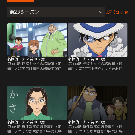
第23シーズン
Sorting
名探偵コナン 第887話
名探偵コナン 第888話
第887話 怪盗キッドの絡繰箱（前
第888話 怪盗キッドの絡繰箱（後
編）／次郎吉は幕末の絡繰師が作っ
編）／次郎吉は怪盗キッドをおびき
た絡繰箱を開けてほしいと公華から
出すため、世界最大の月長石、月の
頼まれる。絡繰箱には他界した夫の
記憶が入った絡繰箱を展示。コナン
遺品である世界最大の月長石、月の
はキッドが傍にいる気配を感じて警
記憶（ルナ・メモリア）が入ってい
戒する。皆は公華が寄贈した本1万
た。次郎吉は怪盗キッドをおびき出
冊の中にある箱の開け方が書かれた
すため、月の記憶が入った絡繰箱を
紙を見つける事に。この後、コナン
展示。コナンたちは箱を開ける方法
は紙の在処、箱の本当の中身に気付
に思案を巡らせて…。
くが、キッドが動き出して…。
名探偵コナン 第889話
名探偵コナン 第890話
第889話 新任教師の骸骨事件（前
第890話 新任教師の骸骨事件（後
編）／コナンたちは副担任の若狭と
編）／コナンたちは副担任の若狭と