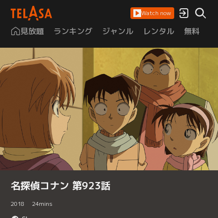
Watch now
見放題
ランキング
ジャンル
レンタル
無料
は
名探偵コナン 第923話
2018
24
mins