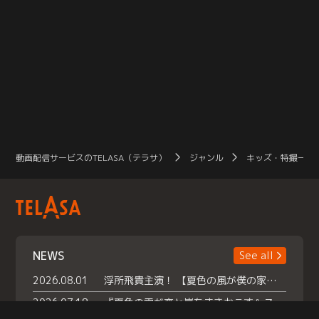
動画配信サービスのTELASA（テラサ）
ジャンル
キッズ・特撮一覧
NEWS
See all
2026.08.01
浮所飛貴主演！ 【夏色の風が僕の家にやってきた】 本日よりテラサで独占配信スタート！
2026.07.18
『夏色の雲が恋と嵐をまきおこす』スペシャルメイキング 【Part1】2026年７月18日（土）23時30分～配信スタート！話題のシーンの裏側を大公開！豪華キャスト大集合！ 『武宮家 真夏の家族会議』開催！