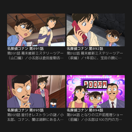
学校にある古い倉庫の地下室で白骨
学校の古い倉庫の地下室で死後10年
遺体を発見する。遺体は10年くらい
くらい経った白骨遺体を発見。コナ
前に亡くなったものだった。コナン
ンたちは遺体が握っていたハチマキ
たちは遺体が握っていたハチマキに
に書かれた暗号の解読に取り掛か
書かれた暗号の解読に取り掛かる。
る。歩美が倉庫で拾った古い時間割
そして、コナンは歩美が倉庫で拾っ
表が暗号の解読表だった。暗号は4
た古い時間割表が暗号の解読表だと
人組の強盗が資産家の家から2億円
気付いて…。
相当の金塊を奪った10年前の事件と
関係していた。
名探偵コナン 第891話
名探偵コナン 第892話
第891話 幕末維新ミステリーツアー
第892話 幕末維新ミステリーツアー
（山口編）／小五郎は倉田屋駒吉と
（萩編）／1年前に、宝田の腕に発
いう謎の人物から家宝を譲り渡した
砲し、時価数億円の慶長小判千両を
いという手紙をもらい、コナン、蘭
盗んだ強盗犯の倉田屋駒吉。小五郎
と共に山口県にやってくるが、強盗
はニュースサイト記者の明日香に頼
の仲間に間違われて取り調べを受け
まれ、コナン、蘭と共に事件を調査
る。駒吉は1年前に時価数億円の慶
する事に。そんな折、明日香が何者
長小判千両を盗んだ強盗犯だった。
かにさらわれ、小五郎とコナンは二
小五郎はコナンたちと強盗事件を調
手に分かれて明日香を捜す。小五郎
査するために萩を訪れるが、犯人に
は不審な行動をとる鷹丈警部を駒吉
命を狙われて…。
と疑う。
名探偵コナン 第893話
名探偵コナン 第894話
第893話 星付きレストランの謎／小
第894話 となりの江戸前推理ショー
五郎、コナン、蘭は湖畔にある人気
（前編）／小五郎は100万円の万馬
レストランにやってくる。テーブル
券を拾い、コナン、蘭を連れて米花
には始まったばかりの5人分のディ
いろは寿司に行く。ミステリーファ