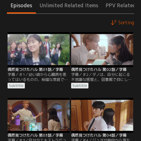
Episodes
Unlimited Related Items
PPV Related I
Sorting
偶然見つけたハル 第01話／字幕
偶然見つけたハル 第02話／字幕
字幕／＃1／幼い頃から心臓病を患
字幕／＃2／ダノは、自分に起こる
ってはいるものの、裕福な家庭で父
不思議な感覚と、図書館で目にした
の愛を一身に受けて育って来たウ
漫画「秘密」、空間に見える黒い
Subtitle
Subtitle
ン・ダノ。天真爛漫な明るいダノ
穴、そして給食調理人のチン・ミチ
は、まるで漫画の主人公のような、
ェが関係していると気づき、チン・
セレブが通うスリ高校の2年生だ。
ミチェに会いに行く。すると彼に、
イケメン3人衆A3のひとり、ペク・
この世界は漫画の中の世界で、自分
ギョンは親の決めた婚約者だが、ギ
たちは漫画の中の登場人物だと知ら
ョンはダノに冷たい。そんなある
される。そして、自我の芽生えた者
日、ダノは、幻聴や幻覚、瞬間移
だけが記憶を持つのだと言われ、戸
動、予知能力など、不思議な感覚
惑うダノ。さらに自分が…。
に…。
偶然見つけたハル 第03話／字幕
偶然見つけたハル 第04話／字幕
字幕／＃3／自分がエキストラだっ
字幕／＃4／ジュダが階段から落ち