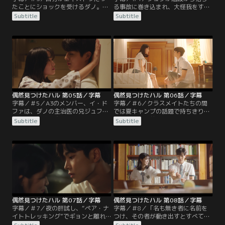
たことにショックを受けるダノ。そ
る事故に巻き込まれ、大怪我をする
して、チン・ミチェから、作家が描
はずだったダノ。ところが、何者か
Subtitle
Subtitle
く漫画の世界“ステージ”と、作家が
に助けられる。ダノは、自分を助け
描いてない場面や空間“シャドウ”が
てくれた“運命を変えられる人”を見
存在するのだと教えてもらう。そん
つければ、エキストラを脱出するこ
な折、ギョンに冷たくされたダノ
ともできるのでは？と、設定を変え
は、傷つくだけの設定は嫌、作家か
る運命の開拓に熱心に励む。とうと
ら必ず自分の人生を取り返してや
う運命の彼を見つけ出すが、場面が
る、一生脇役で終わらせるのはまっ
切り替わってしまう。その後、図書
ぴら、と決心。今の自分を…。
館で助けてくれたのも…。
偶然見つけたハル 第05話／字幕
偶然見つけたハル 第06話／字幕
字幕／＃5／A3のメンバー、イ・ド
字幕／＃6／クラスメイトたちの間
ファは、ダノの主治医の兄ジュファ
では夏キャンプの話題で持ちきりだ
に会いに病院に寄り、入院中のダノ
が、ダノは名前のない出席番号13番
Subtitle
Subtitle
に会う。話をするうちに、ダノはド
がキャンプの参加リストに無く気を
ファにも自我が芽生え始めたことに
落とす。と同時に13番に自分の存在
気づく。また、退院したダノは、運
を覚えてもらおうと、猛烈アピール
命の彼がクラスメイトだったことを
を繰り返すが思うような反応は得ら
知るが、2年7組出席番号13番の彼に
れない。ところが、キャンプで訪れ
は、名前すらなかった。また、ダノ
た海岸で、13番の彼を見つけ期待に
は、夢にも思わなかった展開に唖然
胸を膨らませる。しかし、ネーム通
とするドファに…。
りの…。
偶然見つけたハル 第07話／字幕
偶然見つけたハル 第08話／字幕
字幕／＃7／夜の肝試し、“ペア・ナ
字幕／＃8／「名も無き者に名前を
イトトレッキング”でギョンと離れ
つけ、その者が動き出すとすべてが
離れになってしまうダノ。恐怖に怯
壊れる」とチン・ミチェに言われた