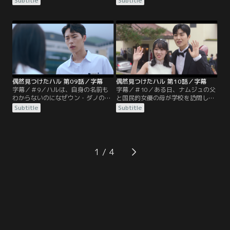
Subtitle
Subtitle
えていると13番の彼が目の前に現れ
ように、少しずつ起きる身の回りの
る。凌霄花（ヌンソファ／ノウゼン
変化に気づくダノ。ある日、図書館
カズラ）の咲く渓谷の水辺にたどり
でハルと一緒に過ごしていると、ダ
着くふたり。するとそこには無数の
ノに関心のなかったはずのギョンに
ホタルが舞っていた。ダノは、素敵
絡まれハルが怪我をしてしまう。一
な一日（ハル）に変えてくれた13番
方ギョンは、家族同士の食事会に顔
を“ハル”と呼ぶことにする。シーン
を出さなかったダノのせいで、父親
は変わって…。
から暴行を受ける…。
偶然見つけたハル 第09話／字幕
偶然見つけたハル 第10話／字幕
字幕／＃9／ハルは、自身の名前も
字幕／＃10／ある日、ナムジュの父
わからないのになぜウン・ダノの名
と国民的女優の母が学校を訪問し、
を知り、彼女ばかりを見つめている
学生たちの歓迎を受ける。ナムジュ
Subtitle
Subtitle
のか、不思議に思う。そしてダノに
と一緒にいるジュダは、ナムジュの
「どこから記憶しているかよくわか
母に目をつけられてしまう。そうと
らないけれど、始まりは君からだっ
も知らないナムジュは自分の気持ち
た」と告げる。ダノは、ハルと話す
に気がつかないジュダがもどかし
うちに、彼にも自我が生まれたこと
い。一方、学校ではナムジュの誕生
1
を確信。ハルは、ダノと一緒に過ご
日パーティーの話題で持ちきりだっ
した時間だけを覚えているのだと言
た。そしてそのパーティーでドファ
うのだ。喜び勇んだダノは…。
に…。