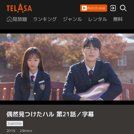
Watch now
見放題
ランキング
ジャンル
レンタル
無料
は
偶然見つけたハル 第21話／字幕
Subtitle
2019
29
mins