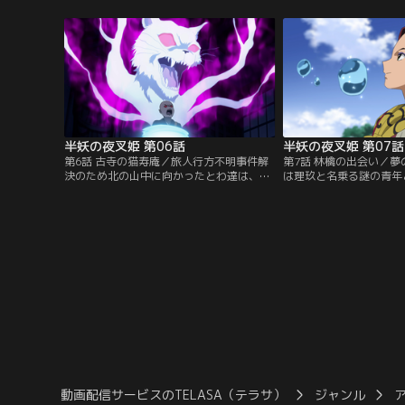
犬夜叉とかごめ達だった。【提供：バンダ
はと妖怪と共に現れる。
イチャンネル】
チャンネル】
半妖の夜叉姫 第06話
半妖の夜叉姫 第07話
第6話 古寺の猫寿庵／旅人行方不明事件解
第7話 林檎の出会い／
決のため北の山中に向かったとわ達は、途
は理玖と名乗る謎の青年
中で化け猫達に取り憑かれた村を救う。逃
をご馳走するとわに理玖
げた化け猫達を追うと古寺へ辿り着くが、
東管領家から盗まれた物
中から美僧の寿庵が現れた。【提供：バン
怪・フブキが入り込んで
ダイチャンネル】
ンダイチャンネル】
動画配信サービスのTELASA（テラサ）
ジャンル