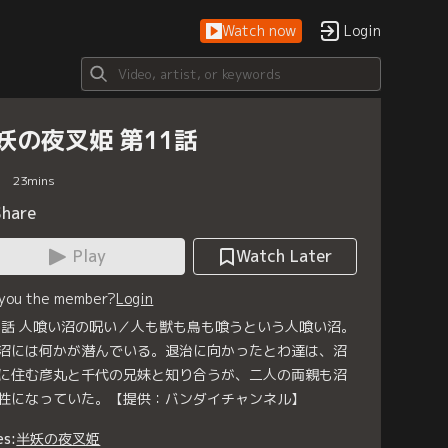
Watch now
Login
妖の夜叉姫 第11話
23
mins
Share
Play
Watch Later
 you the member?
Login
1話 人喰い沼の呪い／人も獣も鳥も喰うという人喰い沼。
沼には何かが潜んでいる。退治に向かったとわ達は、沼
に住む彦丸と千代の兄妹と知り合うが、二人の両親も沼
牲になっていた。【提供：バンダイチャンネル】
es:
半妖の夜叉姫