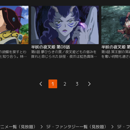
【提供：バンダイ
を食われたせいだと見抜く。【提供：バン
れたのは一人の巫
ダイチャンネル】
ダイチャンネル】
半妖の夜叉姫 第08話
半妖の夜叉姫 第
夢の胡蝶を探すとわ
第8話 夢ひらきの罠／夜叉姫どもの弱みを
第9話 冥王獣の
と知り合う。林檎
探れと命じられた妖怪・夜爪は虹色真珠の
を奪い何物も通さ
が残した名刀は関
力で夢開きの術を使い、とわやもろは達を
は四凶の一人。そ
。その管領家に妖
眠らせる。夢で過去を見るとわ達。夜爪を
冥福に助太刀する
いた。【提供：バ
操るのは四凶の一人・窮奇だ。【提供：バ
式神と神剣に苦戦
ンダイチャンネル】
チャンネル】
1
2
3
アニメ一覧（見放題）
SF・ファンタジー一覧（見放題）
SF・