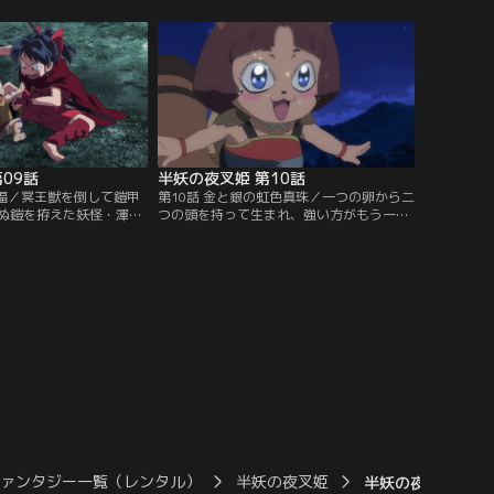
女だった。【提供：バン
丸はもろはを父の仇と待ち伏せる。【提
供：バンダイチャンネル】
09話
半妖の夜叉姫 第10話
冥福／冥王獣を倒して鎧甲
第10話 金と銀の虹色真珠／一つの卵から二
ぬ鎧を拵えた妖怪・渾沌
つの頭を持って生まれ、強い方がもう一つ
の渾沌を父の仇だという
の頭を喰らうという妖怪、禍一族。とわと
とわ達だが、渾沌が使う
せつなは、瞳の虹色真珠を金禍と銀禍の兄
する。【提供：バンダイ
弟妖怪に奪われてしまう。【提供：バンダ
イチャンネル】
ファンタジー一覧（レンタル）
半妖の夜叉姫
半妖の夜叉姫 第1