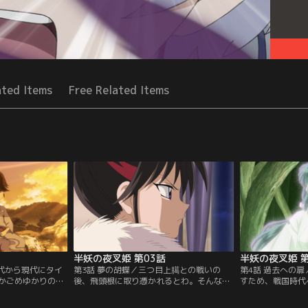
ated Items
Free Related Items
半妖の夜叉姫 第03話
半妖の夜叉姫 第
時代から現代にタイ
第3話 夢の胡蝶／三つ目上臈との戦いの
第4話 過去への
かごめゆかりの日
後、飛頭根に取り憑かれるとわ。そんなと
すため、戦国時代
けた女子中学生に
わを姉だと認めないせつな。もろははせつ
もろはは時代樹の
子の妹せつながもろ
なに幼い頃の記憶が無いのは夢の胡蝶に夢
欺し過去と繋ぐ通