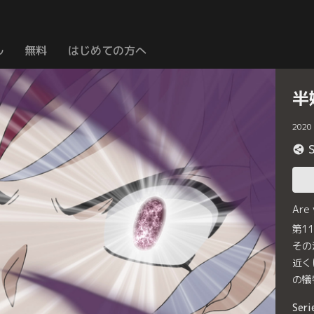
ル
無料
はじめての方へ
半
2020
Are
第1
その
近く
の犠
Seri