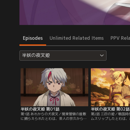
Episodes
Unlimited Related Items
PPV Rel
半妖の夜叉姫
半妖の夜叉姫 第01話
半妖の夜叉姫 第02話
第1話 あれからの犬夜叉／関東管領の屋敷
第2話 三匹の姫／戦国
に捕らえられたとわは、茶人の宗久から十
ムスリップしたとわは、
数年前に起きた妖怪「根の首」退治の顛末
暮家で育てられ武道に長
を聞かされる。その退治に関わったのが、
成長した。10年後、双