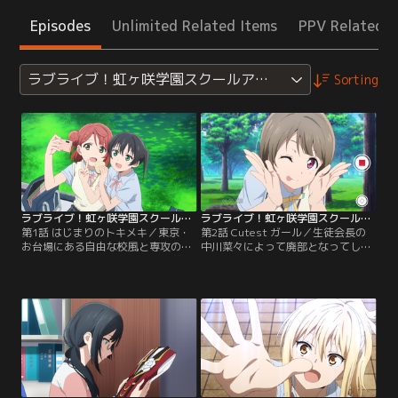
Episodes
Unlimited Related Items
PPV Related I
ラブライブ！虹ヶ咲学園スクールアイドル同好会
Sorting
ラブライブ！虹ヶ咲学園スクールアイドル同好会 第01話
ラブライブ！虹ヶ咲学園スクールアイドル同好会 第02話
第1話 はじまりのトキメキ／東京・
第2話 Cutest ガール／生徒会長の
お台場にある自由な校風と専攻の多
中川菜々によって廃部となってしま
様さで人気の高校・私立虹ヶ咲学園
ったスクールアイドル同好会。その
に通う上原歩夢と高咲侑は、幼馴染
勝手な決定に納得のいかない1年生
の高校2年生。いつも一緒の2人は、
の中須かすみは、なんとしても同好
その日も学校が終わるとお台場をブ
会を復活させようと奮闘するが、誰
ラブラ歩きまわり、ショッピングや
からの協力も得られなかった。ふて
カフェを楽しんでいた。昨日から続
くされていたところへ通りかかった
く--そして明日も続いていく、いつ
のは、スクールアイドルを始めよう
もと変わらない放課後。そんな中、
としていた歩夢と侑。【提供：バン
突然歓声が響き渡る。【提供：バン
ダイチャンネル】
ダイチャンネル】