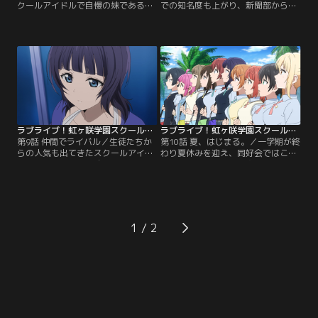
クールアイドルで自慢の妹である近
での知名度も上がり、新聞部から取
江遥のために、いつでも全力な彼
材を受けることになったスクールア
方。ある日、遥が虹ヶ咲へ見学に来
イドル同好会。盛り上がる中、演劇
ることになった。有名な東雲学院と
祭の主役を降ろされてしまうしず
いうこともあり、歓迎する同好会の
く。そのことを隠すように、いつも
メンバー。妹の前ということで、気
通りに振舞って演じていた。かすみ
合の入る彼方。しかし、練習が終わ
と璃奈はクラスメイトから、しずく
ると、いつものように眠ってしま
が主役を降ろされたことを聞くと、
う。そんな光景に、遥は不安そうな
元気づけようとしずくを連れ出す。
表情を浮かべていた。【提供：バン
【提供：バンダイチャンネル】
ダイチャンネル】
ラブライブ！虹ヶ咲学園スクールアイドル同好会 第09話
ラブライブ！虹ヶ咲学園スクールアイドル同好会 第10話
第9話 仲間でライバル／生徒たちか
第10話 夏、はじまる。／一学期が終
らの人気も出てきたスクールアイド
わり夏休みを迎え、同好会ではこれ
ル同好会。さらなる成長を望んでい
からのことを考えて合宿を行うこと
たところ、藤黄学園のスクールアイ
になった。翌日からの練習に備えて
ドル綾小路姫乃から音楽イベント出
休むつもりが初めての合宿に浮かれ
演の提案を持ちかけられる。しか
気分の一同。そんな中、侑はやりた
し、披露できるのは1曲だけ。ソロ
いことを見つけていくみんなをどこ
アイドルの虹ヶ咲がステージに立て
か羨ましく思っていた。その夜、音
1
るのは1人だけということにお互い
楽室で1人ピアノを弾いていた侑の
遠慮してしまう一同。【提供：バン
元に訪れたせつ菜から…。【提供：
ダイチャンネル】
バンダイチャンネル】