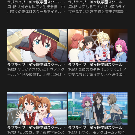
ラブライブ！虹ヶ咲学園スクールアイドル同好会 第03話
ラブライブ！虹ヶ咲学園スクールアイドル同好会 第04話
第3話 大好きを叫ぶ／生徒会長・中
第4話 未知なるミチ／せつ菜のライ
川菜々の正体はスクールアイドル・
ブを見ていた宮下 愛と天王寺璃奈
優木せつ菜だった？！押しかけた果
は、その姿に惹かれてスクールアイ
林たちによって正体がばれてしまっ
ドル同好会への入部を決める。とこ
た菜々。かつてのスクールアイドル
ろが、結成されたばかりの同好会
同好会のメンバーはせつ菜としての
は、それぞれのやる気があるものの
真意を問いただすが、菜々は無言を
目指す方向はバラバラだった。それ
貫き、「優木せつ菜はもういませ
でもスクールアイドルには練習が欠
ん」とだけ伝える。自分の気持ちご
かせない。初めての経験を楽しんで
とせつ菜を封印し、生徒会長として
いた愛だったが、同好会のメンバー
過ごすことで…。【提供：バンダイ
はどこか不安を抱えていた。【提
チャンネル】
供：バンダイチャンネル】
ラブライブ！虹ヶ咲学園スクールアイドル同好会 第05話
ラブライブ！虹ヶ咲学園スクールアイドル同好会 第06話
第5話 今しかできないことを／スク
第6話 笑顔のカタチ（,,＞▽＜,,）／
ールアイドルに憧れ、心をぽかぽか
歩夢たちとジョイポリスへ遊びに来
にできるアイドルを目指してスイス
た璃奈は、偶然来ていたクラスメイ
からやって来たエマと、ふとした出
トに声をかけられる。同好会のPVを
会いから友達になった果林。ある
見た彼女たちから、ライブを開催し
日、エマは果林をスクールアイドル
てほしいとの希望を聞く璃奈たち。
に誘うが、モデルの仕事があるから
みんなともっと繋がりたい、本当の
とそっけなく断られてしまう。一
自分を見てもらいたい--。その場で
方、同好会では各メンバーの知名度
ライブの開催を決意する璃奈。同好
を上げるためソロPVを作ることに。
会のメンバーの助けを借りて特訓を
【提供：バンダイチャンネル】
始め…。【提供：バンダイチャンネ
ル】
ラブライブ！虹ヶ咲学園スクールアイドル同好会 第07話
ラブライブ！虹ヶ咲学園スクールアイドル同好会 第08話
第7話 ハルカカナタ／東雲学院のス
第8話 しずく、モノクローム／校内