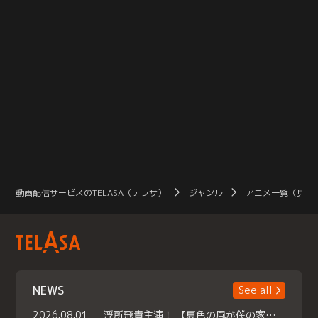
動画配信サービスのTELASA（テラサ）
ジャンル
アニメ一覧（見放
NEWS
See all
2026.08.01
浮所飛貴主演！ 【夏色の風が僕の家にやってきた】 本日よりテラサで独占配信スタート！