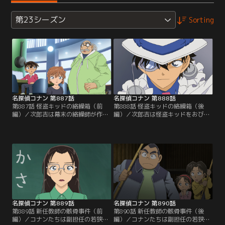
第23シーズン
Sorting
名探偵コナン 第887話
名探偵コナン 第888話
第887話 怪盗キッドの絡繰箱（前
第888話 怪盗キッドの絡繰箱（後
編）／次郎吉は幕末の絡繰師が作っ
編）／次郎吉は怪盗キッドをおびき
た絡繰箱を開けてほしいと公華から
出すため、世界最大の月長石、月の
頼まれる。絡繰箱には他界した夫の
記憶が入った絡繰箱を展示。コナン
遺品である世界最大の月長石、月の
はキッドが傍にいる気配を感じて警
記憶（ルナ・メモリア）が入ってい
戒する。皆は公華が寄贈した本1万
た。次郎吉は怪盗キッドをおびき出
冊の中にある箱の開け方が書かれた
すため、月の記憶が入った絡繰箱を
紙を見つける事に。この後、コナン
展示。コナンたちは箱を開ける方法
は紙の在処、箱の本当の中身に気付
に思案を巡らせて…。
くが、キッドが動き出して…。
名探偵コナン 第889話
名探偵コナン 第890話
第889話 新任教師の骸骨事件（前
第890話 新任教師の骸骨事件（後
編）／コナンたちは副担任の若狭と
編）／コナンたちは副担任の若狭と