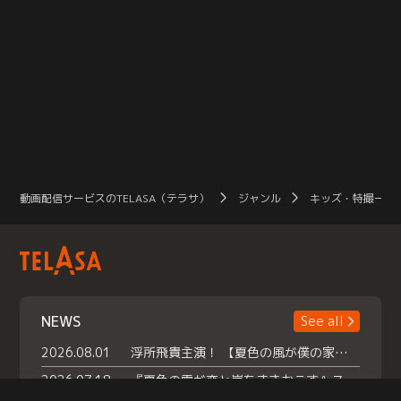
動画配信サービスのTELASA（テラサ）
ジャンル
キッズ・特撮一覧
NEWS
See all
2026.08.01
浮所飛貴主演！ 【夏色の風が僕の家にやってきた】 本日よりテラサで独占配信スタート！
2026.07.18
『夏色の雲が恋と嵐をまきおこす』スペシャルメイキング 【Part1】2026年７月18日（土）23時30分～配信スタート！話題のシーンの裏側を大公開！豪華キャスト大集合！ 『武宮家 真夏の家族会議』開催！