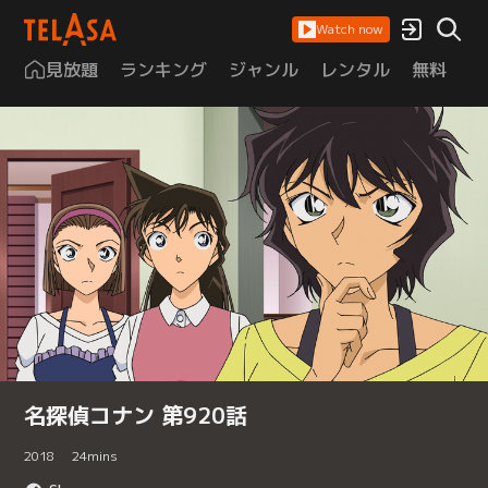
Watch now
見放題
ランキング
ジャンル
レンタル
無料
は
名探偵コナン 第920話
2018
24
mins