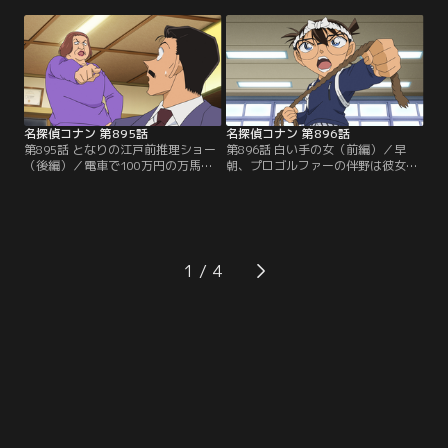
ナーが供されていたが、肝心の客の
ンの板前、脇田は小五郎の来店を喜
姿はなかった。この後、コナンたち
ぶ。客の原島、宗近、芦野が別々に
は頭から血を流したオーナーシェフ
来店後、聖沢が店にやってくる。聖
の口石を発見。コナンは現場の状況
沢はこの中の誰かにポーチを盗まれ
に違和感を抱き、謎めいた事件の真
たと激怒。ポーチの中のスマホの
相に迫るが…。
GPSで犯人がこの店にいると突き止
めたという。
名探偵コナン 第895話
名探偵コナン 第896話
第895話 となりの江戸前推理ショー
第896話 白い手の女（前編）／早
（後編）／電車で100万円の万馬券
朝、プロゴルファーの伴野は彼女の
が入った聖沢のポーチを盗んだ犯人
来美に別れ話を切り出し、来美は慰
は米花いろは寿司に来た客の原島、
謝料1億円を要求。2人は夜に改めて
宗近、芦野の3人に絞られる。手の
話し合う事に。夜、コナンたちが若
指をケガした聖沢はポーチを奪われ
狭先生の部屋にいると、隣の伴野の
た時、犯人のシャツの袖を掴んで血
部屋から大音量の音楽が聞こえてく
を付けたが、3人のシャツに血の痕
る。コナンたちは文句を言うため、
1
はなかった。ミステリー好きの板
伴野の部屋に行き、倒れた伴野と来
前、脇田は犯人がわかったと推理を
美を発見する。
繰り広げるが…。