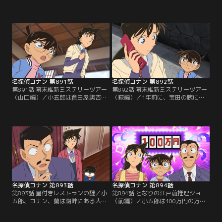
学校にある古い倉庫の地下室で白骨
学校の古い倉庫の地下室で死後10年
遺体を発見する。遺体は10年くらい
くらい経った白骨遺体を発見。コナ
前に亡くなったものだった。コナン
ンたちは遺体が握っていたハチマキ
たちは遺体が握っていたハチマキに
に書かれた暗号の解読に取り掛か
書かれた暗号の解読に取り掛かる。
る。歩美が倉庫で拾った古い時間割
そして、コナンは歩美が倉庫で拾っ
表が暗号の解読表だった。暗号は4
た古い時間割表が暗号の解読表だと
人組の強盗が資産家の家から2億円
気付いて…。
相当の金塊を奪った10年前の事件と
関係していた。
名探偵コナン 第891話
名探偵コナン 第892話
第891話 幕末維新ミステリーツアー
第892話 幕末維新ミステリーツアー
（山口編）／小五郎は倉田屋駒吉と
（萩編）／1年前に、宝田の腕に発
いう謎の人物から家宝を譲り渡した
砲し、時価数億円の慶長小判千両を
いという手紙をもらい、コナン、蘭
盗んだ強盗犯の倉田屋駒吉。小五郎
と共に山口県にやってくるが、強盗
はニュースサイト記者の明日香に頼
の仲間に間違われて取り調べを受け
まれ、コナン、蘭と共に事件を調査
る。駒吉は1年前に時価数億円の慶
する事に。そんな折、明日香が何者
長小判千両を盗んだ強盗犯だった。
かにさらわれ、小五郎とコナンは二
小五郎はコナンたちと強盗事件を調
手に分かれて明日香を捜す。小五郎
査するために萩を訪れるが、犯人に
は不審な行動をとる鷹丈警部を駒吉
命を狙われて…。
と疑う。
名探偵コナン 第893話
名探偵コナン 第894話
第893話 星付きレストランの謎／小
第894話 となりの江戸前推理ショー
五郎、コナン、蘭は湖畔にある人気
（前編）／小五郎は100万円の万馬
レストランにやってくる。テーブル
券を拾い、コナン、蘭を連れて米花
には始まったばかりの5人分のディ
いろは寿司に行く。ミステリーファ