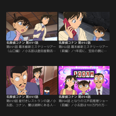
学校にある古い倉庫の地下室で白骨
学校の古い倉庫の地下室で死後10年
遺体を発見する。遺体は10年くらい
くらい経った白骨遺体を発見。コナ
前に亡くなったものだった。コナン
ンたちは遺体が握っていたハチマキ
たちは遺体が握っていたハチマキに
に書かれた暗号の解読に取り掛か
書かれた暗号の解読に取り掛かる。
る。歩美が倉庫で拾った古い時間割
そして、コナンは歩美が倉庫で拾っ
表が暗号の解読表だった。暗号は4
た古い時間割表が暗号の解読表だと
人組の強盗が資産家の家から2億円
気付いて…。
相当の金塊を奪った10年前の事件と
関係していた。
名探偵コナン 第891話
名探偵コナン 第892話
第891話 幕末維新ミステリーツアー
第892話 幕末維新ミステリーツアー
（山口編）／小五郎は倉田屋駒吉と
（萩編）／1年前に、宝田の腕に発
いう謎の人物から家宝を譲り渡した
砲し、時価数億円の慶長小判千両を
いという手紙をもらい、コナン、蘭
盗んだ強盗犯の倉田屋駒吉。小五郎
と共に山口県にやってくるが、強盗
はニュースサイト記者の明日香に頼
の仲間に間違われて取り調べを受け
まれ、コナン、蘭と共に事件を調査
る。駒吉は1年前に時価数億円の慶
する事に。そんな折、明日香が何者
長小判千両を盗んだ強盗犯だった。
かにさらわれ、小五郎とコナンは二
小五郎はコナンたちと強盗事件を調
手に分かれて明日香を捜す。小五郎
査するために萩を訪れるが、犯人に
は不審な行動をとる鷹丈警部を駒吉
命を狙われて…。
と疑う。
名探偵コナン 第893話
名探偵コナン 第894話
第893話 星付きレストランの謎／小
第894話 となりの江戸前推理ショー
五郎、コナン、蘭は湖畔にある人気
（前編）／小五郎は100万円の万馬
レストランにやってくる。テーブル
券を拾い、コナン、蘭を連れて米花
には始まったばかりの5人分のディ
いろは寿司に行く。ミステリーファ