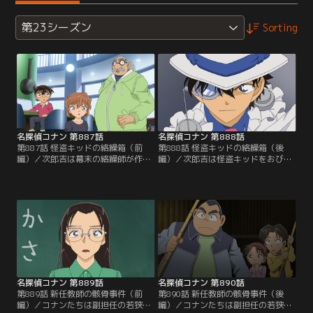
第23シーズン
Sorting
名探偵コナン 第887話
名探偵コナン 第888話
第887話 怪盗キッドの絡繰箱（前
第888話 怪盗キッドの絡繰箱（後
編）／次郎吉は幕末の絡繰師が作っ
編）／次郎吉は怪盗キッドをおびき
た絡繰箱を開けてほしいと公華から
出すため、世界最大の月長石、月の
頼まれる。絡繰箱には他界した夫の
記憶が入った絡繰箱を展示。コナン
遺品である世界最大の月長石、月の
はキッドが傍にいる気配を感じて警
記憶（ルナ・メモリア）が入ってい
戒する。皆は公華が寄贈した本1万
た。次郎吉は怪盗キッドをおびき出
冊の中にある箱の開け方が書かれた
すため、月の記憶が入った絡繰箱を
紙を見つける事に。この後、コナン
展示。コナンたちは箱を開ける方法
は紙の在処、箱の本当の中身に気付
に思案を巡らせて…。
くが、キッドが動き出して…。
名探偵コナン 第889話
名探偵コナン 第890話
第889話 新任教師の骸骨事件（前
第890話 新任教師の骸骨事件（後
編）／コナンたちは副担任の若狭と
編）／コナンたちは副担任の若狭と