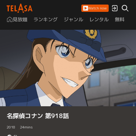
Watch now
見放題
ランキング
ジャンル
レンタル
無料
は
名探偵コナン 第918話
2018
24
mins