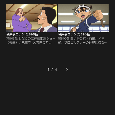
ナーが供されていたが、肝心の客の
ンの板前、脇田は小五郎の来店を喜
姿はなかった。この後、コナンたち
ぶ。客の原島、宗近、芦野が別々に
は頭から血を流したオーナーシェフ
来店後、聖沢が店にやってくる。聖
の口石を発見。コナンは現場の状況
沢はこの中の誰かにポーチを盗まれ
に違和感を抱き、謎めいた事件の真
たと激怒。ポーチの中のスマホの
相に迫るが…。
GPSで犯人がこの店にいると突き止
めたという。
名探偵コナン 第895話
名探偵コナン 第896話
第895話 となりの江戸前推理ショー
第896話 白い手の女（前編）／早
（後編）／電車で100万円の万馬券
朝、プロゴルファーの伴野は彼女の
が入った聖沢のポーチを盗んだ犯人
来美に別れ話を切り出し、来美は慰
は米花いろは寿司に来た客の原島、
謝料1億円を要求。2人は夜に改めて
宗近、芦野の3人に絞られる。手の
話し合う事に。夜、コナンたちが若
指をケガした聖沢はポーチを奪われ
狭先生の部屋にいると、隣の伴野の
た時、犯人のシャツの袖を掴んで血
部屋から大音量の音楽が聞こえてく
を付けたが、3人のシャツに血の痕
る。コナンたちは文句を言うため、
1
はなかった。ミステリー好きの板
伴野の部屋に行き、倒れた伴野と来
前、脇田は犯人がわかったと推理を
美を発見する。
繰り広げるが…。