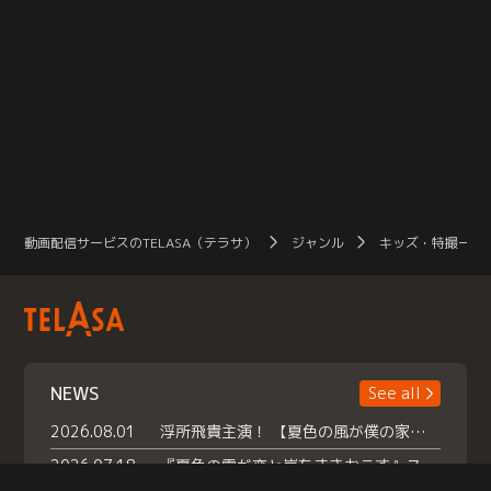
動画配信サービスのTELASA（テラサ）
ジャンル
キッズ・特撮一覧
NEWS
See all
2026.08.01
浮所飛貴主演！ 【夏色の風が僕の家にやってきた】 本日よりテラサで独占配信スタート！
2026.07.18
『夏色の雲が恋と嵐をまきおこす』スペシャルメイキング 【Part1】2026年７月18日（土）23時30分～配信スタート！話題のシーンの裏側を大公開！豪華キャスト大集合！ 『武宮家 真夏の家族会議』開催！