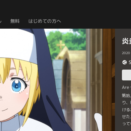
ル
無料
はじめての方へ
炎
2020
Are
第拾
り、
ける
せた
って