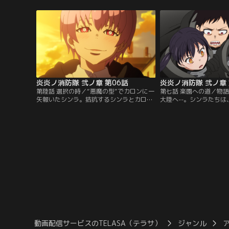
面々の前に現れたのは、かつて見たことが
られるシンラだったが、
無い巨大な“ホムラビト”だった--！【提
と“アドラリンク”がおこ
供：バンダイチャンネル】
バンダイチャンネル】
炎炎ノ消防隊 弐ノ章 第06話
炎炎ノ消防隊 弐ノ章 
第陸話 選択の時／“悪魔の型”でカロンに一
第七話 楽園への道／物
矢報いたシンラ。拮抗するシンラとカロン
大陸へ--。シンラたちは
の戦いを前に、インカに選択の時が訪れ
バースト”の謎を探るた
る。「平穏」か「破滅」か。自らの未来に
へと出る任務に就く。目
視た“結末”に、インカはその答えを出す-
裂け目」。弐佰伍拾年前
-。【提供：バンダイチャンネル】
を色濃く残す地で、シン
る出会いとは。【提供：
ル】
動画配信サービスのTELASA（テラサ）
ジャンル