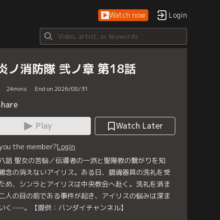
Watch now
Login
炎ノ消防隊 弐ノ章 第18話
24
mins
End on 2026/08/31
Share
Play
Watch Later
 you the member?
Login
八話 聖女の苦悩／伝導者の一派と聖陽教の繋がりを知
雑念の消えないアイリス。ある日、鎮魂器具の洗礼を受
ため、シンラとアイリスは中央教会へ赴く。洗礼を済ま
二人の目の前である事件が起き、アイリスの悩みは深ま
いく----。【提供：バンダイチャンネル】