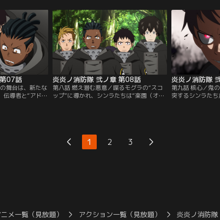
突如謎の女性
場で火事場強盗の少女と出会う。特殊消防
に回っていた。“
り--！？【提供：
隊と白装束による、“五柱目”を巡る争奪戦
災を消し止め、“
が始まる！【提供：バンダイチャンネル】
に立たされた第8
【提供：バンダイ
第07話
炎炎ノ消防隊 弐ノ章 第08話
炎炎ノ消防隊 弐
語の舞台は、新たな
第八話 燃え潜む悪意／喋るモグラの“スコ
第九話 核心／鬼の
、伝導者と“アドラ
ップ”に導かれ、シンラたちは“楽園（オア
突するシンラたち
め、東京皇国の外
シス）”へとたどり着く。そこには皇国の
鎮魂ができずにい
指す先は「空間の
原動力である“天照“と酷似した「御神体」
部に進むリヒトや
の“大災害”の傷跡
が存在した。「御神体」内部の調査を行う
部へたどり着く。
ラたちに待ち受け
とするシンラたちの前に、複数の喋る“ホ
らが目にしたモノ
バンダイチャンネ
ムラビト”を従えた、鬼の“ホムラビト”テ
イチャンネル】
1
2
3
ンペが立ちはだかる。【提供：バンダイチ
ャンネル】
アニメ一覧（見放題）
アクション一覧（見放題）
炎炎ノ消防隊