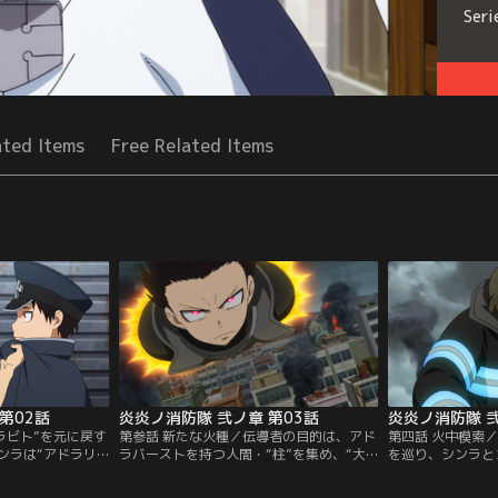
Seri
ated Items
Free Related Items
第02話
炎炎ノ消防隊 弐ノ章 第03話
炎炎ノ消防隊 弐
ラビト”を元に戻す
第参話 新たな火種／伝導者の目的は、アド
第四話 火中模索／
ンラは“アドラリ
ラバーストを持つ人間・“柱”を集め、“大
を巡り、シンラと
防隊のアーグ大隊長
災害”を再び起こすことだった。新たな柱
方、炎上する街で
様相でアーグに迫
の出現に備える第8は、とある街の火災現
応に追われるが、