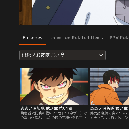
Episodes
Unlimited Related Items
PPV Rel
炎炎ノ消防隊 弐ノ章
炎炎ノ消防隊 弐ノ章 第01話
炎炎ノ消防隊 弐ノ章 
第壱話 消防官の戦い／“地下”（ネザー）で
第弐話 狂気の炎／“ホム
の戦いを越え、つかの間の平穏を過ごす第
方法を見つけるため、シ
8特殊消防隊。休日を楽しむシンラたちだ
ンク”で見た第4特殊消
が、突如として街に悲鳴が響く。急行した
のもとを訪れる。異様な