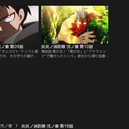
ホムラビト”を鎮魂し、火
は苦境に立たされていた。その最中、リヒ
五柱目”を確保する。窮地
トは「炎も鬼も一網打尽にする」秘策を思
に、残された手とは--。
いつく。【提供：バンダイチャンネル】
チャンネル】
ノ章 第09話
炎炎ノ消防隊 弐ノ章 第10話
“ホムラビト”テンペと激
第拾話 黒の女／「黒の女」と“アドラリン
だが、その守りの硬さに
ク”で繋がったシンラ。彼女から得た加護
た。一方、「御神体」内
を使い、シンラはテンペを「たった一秒」
アーサーは、ついに中心
で鎮魂すべく戦いに挑む。「黒の女」と
神域へとたどり着いた彼
「伝導者」、異質な二つの存在を巡る謎の
とは--。【提供：バンダ
一端がついに明かされる！【提供：バンダ
イチャンネル】
 弐ノ章
炎炎ノ消防隊 弐ノ章 第18話