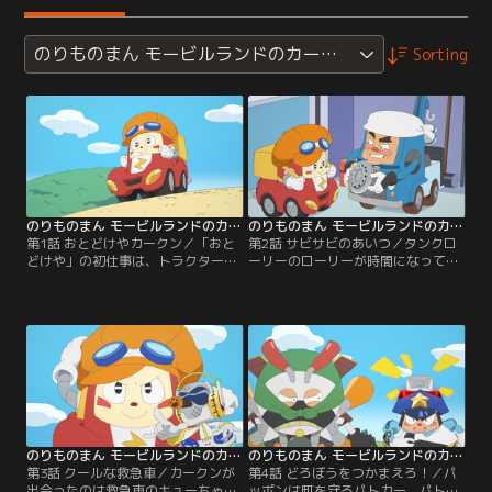
のりものまん モービルランドのカークン
Sorting
のりものまん モービルランドのカークン 第01話
のりものまん モービルランドのカークン 第02話
第1話 おとどけやカークン／「おと
第2話 サビサビのあいつ／タンクロ
どけや」の初仕事は、トラクターの
ーリーのローリーが時間になっても
トラさんへのタイヤのおとどけ。元
来ません。カークンが探しにいく
気よく出発したものの山道で泥には
と、サビたゴミのかたまり、サビビ
まってしまいます。カークン、荷物
ーがローリーをサビさせていた！ロ
をとどけられるかな？【提供：バン
ーリーを助けなきゃ！【提供：バン
ダイチャンネル】
ダイチャンネル】
のりものまん モービルランドのカークン 第03話
のりものまん モービルランドのカークン 第04話
第3話 クールな救急車／カークンが
第4話 どろぼうをつかまえろ！／パ
出会ったのは救急車のキューちゃ
ッポンは町を守るパトカー。パトロ