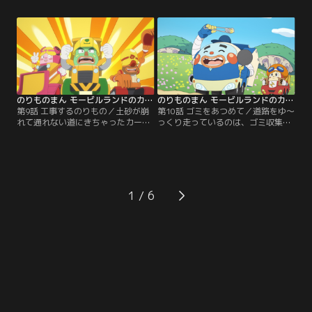
っちゃった！周りには車もいない
れる。カークンはジャーニーに興味
し…どうするカークン！？【提供：
いっぱい。話を聞きたい！【提供：
バンダイチャンネル】
バンダイチャンネル】
のりものまん モービルランドのカークン 第09話
のりものまん モービルランドのカークン 第10話
第9話 工事するのりもの／土砂が崩
第10話 ゴミをあつめて／道路をゆ～
れて通れない道にきちゃったカーク
っくり走っているのは、ゴミ収集車
ン。そこに現れたのは工事するのり
のダストン。速く進みたいカークン
ものチーム、イエローワーカーズ！
はちょっとイライラ。でも、ダスト
個性的で力持ちの車両たちが、山盛
ンはとっても丁寧に、町をピカピカ
りの土砂を相手に大活躍！【提供：
にしてくれるんだ。【提供：バンダ
バンダイチャンネル】
イチャンネル】
1