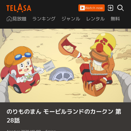
Watch now
見放題
ランキング
ジャンル
レンタル
無料
は
のりものまん モービルランドのカークン 第
28話