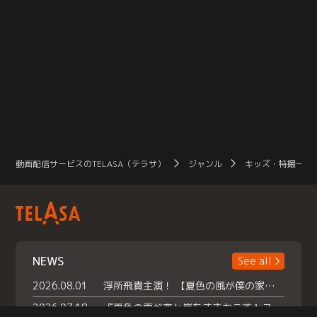
動画配信サービスのTELASA（テラサ）
ジャンル
キッズ・特撮一覧
NEWS
See all
2026.08.01
浮所飛貴主演！ 【夏色の風が僕の家にやってきた】 本日よりテラサで独占配信スタート！
2026.07.18
『夏色の雲が恋と嵐をまきおこす』スペシャルメイキング 【Part1】2026年７月18日（土）23時30分～配信スタート！話題のシーンの裏側を大公開！豪華キャスト大集合！ 『武宮家 真夏の家族会議』開催！