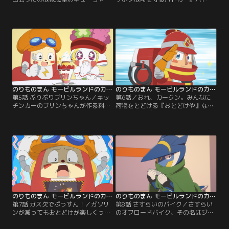
ん。キューちゃんがサイレンを鳴ら
ールしていると、どろぼうをするバ
して走ると車が道を開けてくれた！
イクを見つけたぞ。バイクが猛スピ
カークンはびっくり。なんで、なん
ードで逃げ出した！カークン、パッ
で？【提供：バンダイチャンネル】
ポン、捕まえて！【提供：バンダイ
チャンネル】
のりものまん モービルランドのカークン 第05話
のりものまん モービルランドのカークン 第06話
第5話 ぷりぷりプリンちゃん／キッ
第6話／おれ、カークン。みんなに
チンカーのプリンちゃんが作る料
荷物をとどける『おとどけや』なん
理、カークンは大好きなんだ！急に
だ！「モービルランド」はのりもの
バスたちからたくさんの料理の注文
たちが暮らす島。島にやってきたカ
が入って困ってしまったプリンちゃ
ークンは「おとどけや」を始めま
ん。カークンがお手伝いするぞ！
す。色々なのりものたちに、荷物を
【提供：バンダイチャンネル】
とどけるのです。皆をサビさせるサ
ビビーにじゃまをされるときはある
けれど、一生懸命、おとどけを頑張
るカークン。今日はどんなのりもの
に会えるかな？【提供：バンダイチ
ャンネル】
のりものまん モービルランドのカークン 第07話
のりものまん モービルランドのカークン 第08話
第7話 ガス欠でぷっすん！／ガソリ
第8話 さすらいのバイク／さすらい
ンが減ってもおとどけが楽しくって
のオフロードバイク、その名はジャ
やめられないカークン。給油を後回
ーニー。一人旅をして世界中を走り
しにしていたら…ついにガス欠にな
回り、ステキな旅の話を聞かせてく