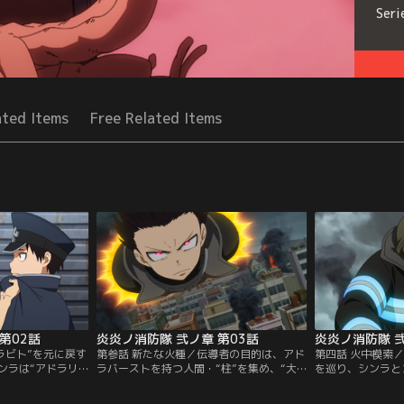
Seri
ated Items
Free Related Items
第02話
炎炎ノ消防隊 弐ノ章 第03話
炎炎ノ消防隊 弐
ラビト”を元に戻す
第参話 新たな火種／伝導者の目的は、アド
第四話 火中模索／
ンラは“アドラリ
ラバーストを持つ人間・“柱”を集め、“大
を巡り、シンラと
防隊のアーグ大隊長
災害”を再び起こすことだった。新たな柱
方、炎上する街で
様相でアーグに迫
の出現に備える第8は、とある街の火災現
応に追われるが、