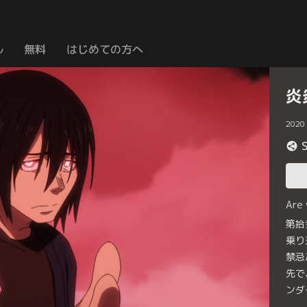
ル
無料
はじめての方へ
炎
2020
Are
第拾
乗り
禁忌
先で
ンダ