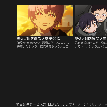
面々の前に現れたのは、かつて見たことが
られるシンラだったが、
無い巨大な“ホムラビト”だった--！【提
と“アドラリンク”がおこ
供：バンダイチャンネル】
バンダイチャンネル】
炎炎ノ消防隊 弐ノ章 第06話
炎炎ノ消防隊 弐ノ章 
第陸話 選択の時／“悪魔の型”でカロンに一
第七話 楽園への道／物
矢報いたシンラ。拮抗するシンラとカロン
大陸へ--。シンラたちは
の戦いを前に、インカに選択の時が訪れ
バースト”の謎を探るた
る。「平穏」か「破滅」か。自らの未来に
へと出る任務に就く。目
視た“結末”に、インカはその答えを出す-
裂け目」。弐佰伍拾年前
-。【提供：バンダイチャンネル】
を色濃く残す地で、シン
る出会いとは。【提供：
ル】
動画配信サービスのTELASA（テラサ）
ジャンル