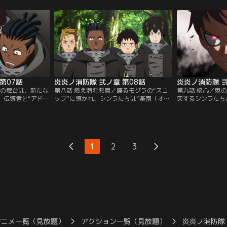
突如謎の女性
場で火事場強盗の少女と出会う。特殊消防
に回っていた。“
り--！？【提供：
隊と白装束による、“五柱目”を巡る争奪戦
災を消し止め、“
が始まる！【提供：バンダイチャンネル】
に立たされた第8
【提供：バンダイ
第07話
炎炎ノ消防隊 弐ノ章 第08話
炎炎ノ消防隊 弐
語の舞台は、新たな
第八話 燃え潜む悪意／喋るモグラの“スコ
第九話 核心／鬼の
、伝導者と“アドラ
ップ”に導かれ、シンラたちは“楽園（オア
突するシンラたち
め、東京皇国の外
シス）”へとたどり着く。そこには皇国の
鎮魂ができずにい
指す先は「空間の
原動力である“天照“と酷似した「御神体」
部に進むリヒトや
の“大災害”の傷跡
が存在した。「御神体」内部の調査を行う
部へたどり着く。
ラたちに待ち受け
とするシンラたちの前に、複数の喋る“ホ
らが目にしたモノ
バンダイチャンネ
ムラビト”を従えた、鬼の“ホムラビト”テ
イチャンネル】
1
2
3
ンペが立ちはだかる。【提供：バンダイチ
ャンネル】
アニメ一覧（見放題）
アクション一覧（見放題）
炎炎ノ消防隊