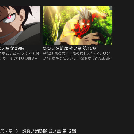
ホムラビト”を鎮魂し、火
は苦境に立たされていた。その最中、リヒ
五柱目”を確保する。窮地
トは「炎も鬼も一網打尽にする」秘策を思
に、残された手とは--。
いつく。【提供：バンダイチャンネル】
チャンネル】
ノ章 第09話
炎炎ノ消防隊 弐ノ章 第10話
“ホムラビト”テンペと激
第拾話 黒の女／「黒の女」と“アドラリン
だが、その守りの硬さに
ク”で繋がったシンラ。彼女から得た加護
た。一方、「御神体」内
を使い、シンラはテンペを「たった一秒」
アーサーは、ついに中心
で鎮魂すべく戦いに挑む。「黒の女」と
神域へとたどり着いた彼
「伝導者」、異質な二つの存在を巡る謎の
とは--。【提供：バンダ
一端がついに明かされる！【提供：バンダ
イチャンネル】
 弐ノ章
炎炎ノ消防隊 弐ノ章 第12話