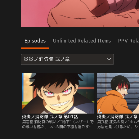
Episodes
Unlimited Related Items
PPV Rel
炎炎ノ消防隊 弐ノ章
炎炎ノ消防隊 弐ノ章 第01話
炎炎ノ消防隊 弐ノ章 
第壱話 消防官の戦い／“地下”（ネザー）で
第弐話 狂気の炎／“ホム
の戦いを越え、つかの間の平穏を過ごす第
方法を見つけるため、シ
8特殊消防隊。休日を楽しむシンラたちだ
ンク”で見た第4特殊消
が、突如として街に悲鳴が響く。急行した
のもとを訪れる。異様な