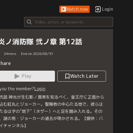
Watch now
Login
炎ノ消防隊 弐ノ章 第12話
24
mins
End on 2026/08/31
Share
Play
Watch Later
 you the member?
Login
弐話 神光が生む影／真実を知るべく、皇王庁に正面から
込む紅丸とジョーカー。聖陽教の中心たる地で、彼らは
たるはずの“地下”（ネザー）へと足を踏み入れる。その
、謎の男・ジョーカーの過去が明かされる。【提供：バ
イチャンネル】