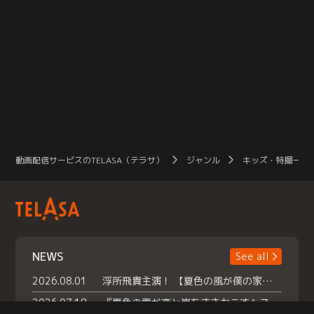
動画配信サービスのTELASA（テラサ）
ジャンル
キッズ・特撮一覧
NEWS
See all
2026.08.01
浮所飛貴主演！ 【夏色の風が僕の家にやってきた】 本日よりテラサで独占配信スタート！
2026.07.18
『夏色の雲が恋と嵐をまきおこす』スペシャルメイキング 【Part1】2026年７月18日（土）23時30分～配信スタート！話題のシーンの裏側を大公開！豪華キャスト大集合！ 『武宮家 真夏の家族会議』開催！