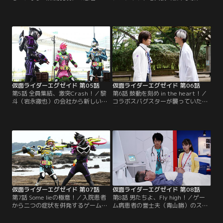
樹がゲーム病を発症してしまった。
奪われた永夢（飯島寛騎）の前に、
そこへ見知らぬ白衣の男が現れ、仮
バグスターウイルスに感染した患者
面ライダースナイプに変身。勇樹と
を連れた貴利矢（小野塚勇人）とい
バグスターウイルスの分離に成功す
う監察医が現れた。貴利矢は永夢の
るが…。明日那（松田るか）による
ためにガシャットを奪い返すという
と、男の名は大我（松本享恭）。5
のだが…！？貴利矢は大我の前で仮
年前、CRの仮面ライダーだった医師
面ライダーレーザーに変身。永夢の
だという。
ガシャットをかけてレースゲーム爆
走バイクのエリアで…。
仮面ライダーエグゼイド 第05話
仮面ライダーエグゼイド 第06話
第5話 全員集結、激突Crash！／黎
第6話 鼓動を刻め in the heart！／
斗（岩永徹也）の会社から新しいガ
コラボスバグスターが襲っていた大
シャット4つが何者かに奪われた。
学生の恋人がゲーム病を発症。飛彩
黎斗はポッピーピポパポ（松田る
（瀬戸利樹）はブレイブに変身、ド
か）に連絡する一方、大我（松本享
レミファビートのガシャットを挿入
恭）、貴利矢（小野塚勇人）にも奪
したコラボスバグスターを彼女から
われたガシャットの捜索を依頼す
分離する。ブレイブの呼びかけにグ
る。永夢（飯島寛騎）がゲーム病に
ラファイト（町井祥真）が姿を現す
侵された男（町井祥真）を発見し
と、永夢（飯島寛騎）もエグゼイド
た。が、飛彩（瀬戸利樹）らによる
に変身、ドレミファビートを攻略
とガシャットを盗んだ男で…。
し…。
仮面ライダーエグゼイド 第07話
仮面ライダーエグゼイド 第08話
第7話 Some lieの極意！／入院患者
第8話 男たちよ、Fly high！／ゲー
から二つの症状を併発するゲーム病
ム病患者の誉士夫（青山勝）のスト
患者が現れた。永夢（飯島寛騎）と
レスの原因が、自身の工場経営にあ
飛彩（瀬戸利樹）はライダーに変
ることがわかった。バグスターの狙