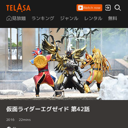
Watch now
見放題
ランキング
ジャンル
レンタル
無料
は
仮面ライダーエグゼイド 第42話
2016
22
mins