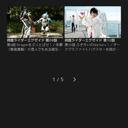
身、患者から2体のバグスターの分
いは誉士夫の工場！永夢（飯島寛
離に成功するが、またも現れたゲン
騎）は工場へと駆けつける。が、一
ムに邪魔をされバグスターを逃がし
足早く来ていたスナイプがバグスタ
てしまう。黒いエグゼイド＝ゲンム
ーからガシャットをゲット。バグス
をなんとかしなければ…。そんな永
ターを人質にとり、ガシャットを賭
夢らの前に貴利矢（小野塚勇人）
けて勝負しろと永夢に迫る。
が…。
仮面ライダーエグゼイド 第09話
仮面ライダーエグゼイド 第10話
第9話 Dragonをぶっとばせ！／永夢
第10話 ふぞろいのDoctors！／ダー
（飯島寛騎）の恩人でもある衛生省
クグラファイトバグスターを倒さな
の大臣官房審議官・恭太郎（野村宏
ければ、恩人の恭太郎（野村宏伸）
伸）が、グラファイト（町井祥真）
を救えないどころか、“ゼロデイ”の
によってバグスターに感染させられ
ようにゲーム病患者は増える一方
てしまった。永夢と飛彩（瀬戸利
だ。永夢（飯島寛騎）は危険を顧み
樹）は変身するが、グラファイトも
ず、エグゼイドレベル5に変身して
プロトガシャットで新たなグラファ
戦いを続けようとする。が、恭太郎
1
イトバグスターに変身。エグゼイ
はそんな永夢を「大切なのはチーム
ド、ブレイブを軽くあしらい、バグ
医療だ」と叱責。
スターともに消えていく。