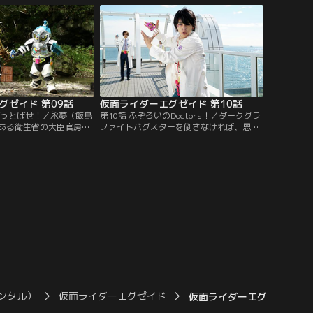
トを奪い返すというのだ
奪われたガシャットの捜索を依頼する。永
大我の前で仮面ライダー
夢（飯島寛騎）がゲーム病に侵された男
永夢のガシャットをかけ
（町井祥真）を発見した。が、飛彩（瀬戸
走バイクのエリアで…。
利樹）らによるとガシャットを盗んだ男
で…。
グゼイド 第09話
仮面ライダーエグゼイド 第10話
nをぶっとばせ！／永夢（飯島
第10話 ふぞろいのDoctors！／ダークグラ
ある衛生省の大臣官房審
ファイトバグスターを倒さなければ、恩人
村宏伸）が、グラファイ
の恭太郎（野村宏伸）を救えないどころ
よってバグスターに感染
か、“ゼロデイ”のようにゲーム病患者は増
た。永夢と飛彩（瀬戸利
える一方だ。永夢（飯島寛騎）は危険を顧
、グラファイトもプロト
みず、エグゼイドレベル5に変身して戦い
なグラファイトバグスタ
を続けようとする。が、恭太郎はそんな永
イド、ブレイブを軽くあ
夢を「大切なのはチーム医療だ」と叱責。
ーともに消えていく。
ンタル）
仮面ライダーエグゼイド
仮面ライダーエグゼイド 第