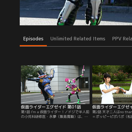
Episodes
Unlimited Related Items
PPV Rel
仮面ライダーエグゼイド 第01話
仮面ライダーエグゼイ
第1話 I’m a 仮面ライダー！／ドジで半人前
第2話 天才二人はno tha
の小児科研修医・永夢（飯島寛騎）は、謎
＝ポッピーピポパポ（松
の病に苦しむ患者の颯太（酒井亮和）を元
て、仮面ライダーエグゼ
気づけようと、大好きなゲーム『マイティ
名された永夢（飯島寛騎
アクションX』の発表会へと連れて行く。
馬（博多華丸）の息子で