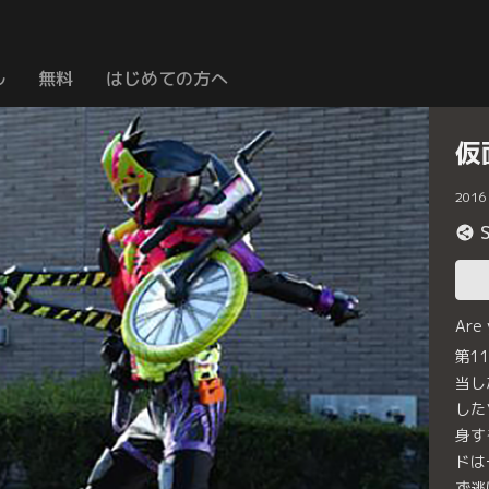
ル
無料
はじめての方へ
仮
2016
Are
第1
当し
した
身す
ドは
ず逃