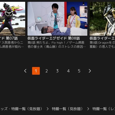
適合者として帰
るが…。明日那（松田るか）によると、男
のためにガシャッ
二人も必要ない」と
の名は大我（松本享恭）。5年前、CRの仮
が…！？貴利矢は
身を引こうとす
面ライダーだった医師だという。
レーザーに変身。
てレースゲーム爆
ド 第07話
仮面ライダーエグゼイド 第08話
仮面ライダーエ
意！／入院患者から二
第8話 男たちよ、Fly high！／ゲーム病患
第9話 Drago
ム病患者が現れ
者の誉士夫（青山勝）のストレスの原因
寛騎）の恩人でも
飛彩（瀬戸利樹）
が、自身の工場経営にあることがわかっ
議官・恭太郎（野
から2体のバグス
た。バグスターの狙いは誉士夫の工場！永
ト（町井祥真）に
、またも現れたゲ
夢（飯島寛騎）は工場へと駆けつける。
させられてしまっ
ターを逃がしてし
が、一足早く来ていたスナイプがバグスタ
樹）は変身するが
ゲンムをなんとか
ーからガシャットをゲット。バグスターを
ガシャットで新た
1
2
3
4
5
夢らの前に貴利矢
人質にとり、ガシャットを賭けて勝負しろ
ーに変身。エグゼ
と永夢に迫る。
しらい、バグスタ
キッズ・特撮一覧（見放題）
特撮一覧（見放題）
特撮一覧（レ