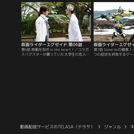
が、颯太の身体から未知のウイルスが出
（瀬戸利樹）がライダー
現。会場はパニックとなる。
国。「CRにドクターは
言われ、永夢は戦いから
る。
仮面ライダーエグゼイド 第06話
仮面ライダーエグゼイ
第6話 鼓動を刻め in the heart！／コラボ
第7話 Some lieの極
スバグスターが襲っていた大学生の恋人が
つの症状を併発するゲー
ゲーム病を発症。飛彩（瀬戸利樹）はブレ
た。永夢（飯島寛騎）と
イブに変身、ドレミファビートのガシャッ
はライダーに変身、患者
トを挿入したコラボスバグスターを彼女か
ターの分離に成功するが
ら分離する。ブレイブの呼びかけにグラフ
ンムに邪魔をされバグス
ァイト（町井祥真）が姿を現すと、永夢
まう。黒いエグゼイド＝
（飯島寛騎）もエグゼイドに変身、ドレミ
しなければ…。そんな永
ファビートを攻略し…。
（小野塚勇人）が…。
動画配信サービスのTELASA（テラサ）
ジャンル