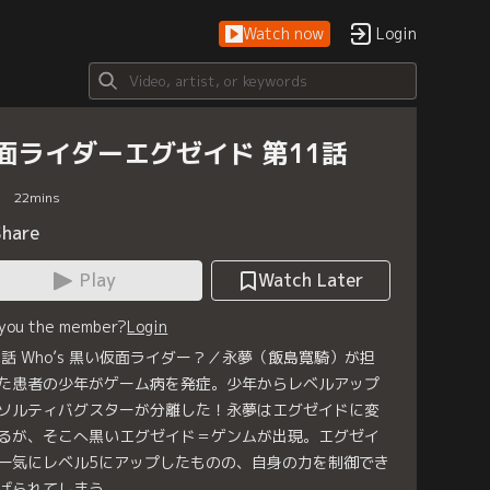
Watch now
Login
面ライダーエグゼイド 第11話
22
mins
Share
Play
Watch Later
 you the member?
Login
1話 Who’s 黒い仮面ライダー？／永夢（飯島寛騎）が担
た患者の少年がゲーム病を発症。少年からレベルアップ
ソルティバグスターが分離した！永夢はエグゼイドに変
るが、そこへ黒いエグゼイド＝ゲンムが出現。エグゼイ
一気にレベル5にアップしたものの、自身の力を制御でき
げられてしまう。