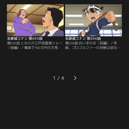
ナーが供されていたが、肝心の客の
ンの板前、脇田は小五郎の来店を喜
姿はなかった。この後、コナンたち
ぶ。客の原島、宗近、芦野が別々に
は頭から血を流したオーナーシェフ
来店後、聖沢が店にやってくる。聖
の口石を発見。コナンは現場の状況
沢はこの中の誰かにポーチを盗まれ
に違和感を抱き、謎めいた事件の真
たと激怒。ポーチの中のスマホの
相に迫るが…。
GPSで犯人がこの店にいると突き止
めたという。
名探偵コナン 第895話
名探偵コナン 第896話
第895話 となりの江戸前推理ショー
第896話 白い手の女（前編）／早
（後編）／電車で100万円の万馬券
朝、プロゴルファーの伴野は彼女の
が入った聖沢のポーチを盗んだ犯人
来美に別れ話を切り出し、来美は慰
は米花いろは寿司に来た客の原島、
謝料1億円を要求。2人は夜に改めて
宗近、芦野の3人に絞られる。手の
話し合う事に。夜、コナンたちが若
指をケガした聖沢はポーチを奪われ
狭先生の部屋にいると、隣の伴野の
た時、犯人のシャツの袖を掴んで血
部屋から大音量の音楽が聞こえてく
を付けたが、3人のシャツに血の痕
る。コナンたちは文句を言うため、
1
はなかった。ミステリー好きの板
伴野の部屋に行き、倒れた伴野と来
前、脇田は犯人がわかったと推理を
美を発見する。
繰り広げるが…。