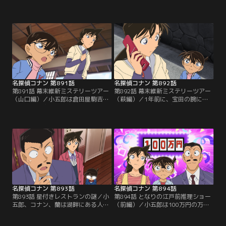
学校にある古い倉庫の地下室で白骨
学校の古い倉庫の地下室で死後10年
遺体を発見する。遺体は10年くらい
くらい経った白骨遺体を発見。コナ
前に亡くなったものだった。コナン
ンたちは遺体が握っていたハチマキ
たちは遺体が握っていたハチマキに
に書かれた暗号の解読に取り掛か
書かれた暗号の解読に取り掛かる。
る。歩美が倉庫で拾った古い時間割
そして、コナンは歩美が倉庫で拾っ
表が暗号の解読表だった。暗号は4
た古い時間割表が暗号の解読表だと
人組の強盗が資産家の家から2億円
気付いて…。
相当の金塊を奪った10年前の事件と
関係していた。
名探偵コナン 第891話
名探偵コナン 第892話
第891話 幕末維新ミステリーツアー
第892話 幕末維新ミステリーツアー
（山口編）／小五郎は倉田屋駒吉と
（萩編）／1年前に、宝田の腕に発
いう謎の人物から家宝を譲り渡した
砲し、時価数億円の慶長小判千両を
いという手紙をもらい、コナン、蘭
盗んだ強盗犯の倉田屋駒吉。小五郎
と共に山口県にやってくるが、強盗
はニュースサイト記者の明日香に頼
の仲間に間違われて取り調べを受け
まれ、コナン、蘭と共に事件を調査
る。駒吉は1年前に時価数億円の慶
する事に。そんな折、明日香が何者
長小判千両を盗んだ強盗犯だった。
かにさらわれ、小五郎とコナンは二
小五郎はコナンたちと強盗事件を調
手に分かれて明日香を捜す。小五郎
査するために萩を訪れるが、犯人に
は不審な行動をとる鷹丈警部を駒吉
命を狙われて…。
と疑う。
名探偵コナン 第893話
名探偵コナン 第894話
第893話 星付きレストランの謎／小
第894話 となりの江戸前推理ショー
五郎、コナン、蘭は湖畔にある人気
（前編）／小五郎は100万円の万馬
レストランにやってくる。テーブル
券を拾い、コナン、蘭を連れて米花
には始まったばかりの5人分のディ
いろは寿司に行く。ミステリーファ