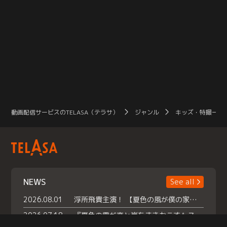
動画配信サービスのTELASA（テラサ）
ジャンル
キッズ・特撮一覧
NEWS
See all
2026.08.01
浮所飛貴主演！ 【夏色の風が僕の家にやってきた】 本日よりテラサで独占配信スタート！
2026.07.18
『夏色の雲が恋と嵐をまきおこす』スペシャルメイキング 【Part1】2026年７月18日（土）23時30分～配信スタート！話題のシーンの裏側を大公開！豪華キャスト大集合！ 『武宮家 真夏の家族会議』開催！