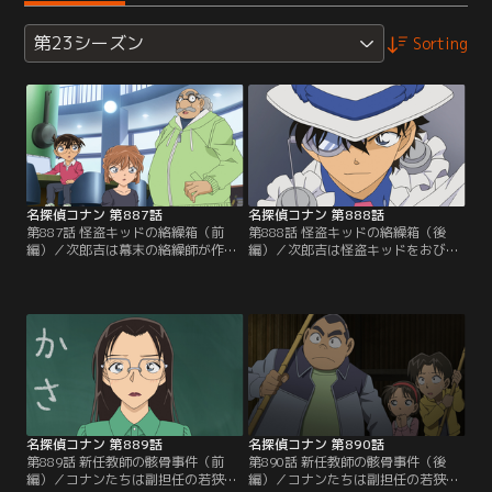
第23シーズン
Sorting
名探偵コナン 第887話
名探偵コナン 第888話
第887話 怪盗キッドの絡繰箱（前
第888話 怪盗キッドの絡繰箱（後
編）／次郎吉は幕末の絡繰師が作っ
編）／次郎吉は怪盗キッドをおびき
た絡繰箱を開けてほしいと公華から
出すため、世界最大の月長石、月の
頼まれる。絡繰箱には他界した夫の
記憶が入った絡繰箱を展示。コナン
遺品である世界最大の月長石、月の
はキッドが傍にいる気配を感じて警
記憶（ルナ・メモリア）が入ってい
戒する。皆は公華が寄贈した本1万
た。次郎吉は怪盗キッドをおびき出
冊の中にある箱の開け方が書かれた
すため、月の記憶が入った絡繰箱を
紙を見つける事に。この後、コナン
展示。コナンたちは箱を開ける方法
は紙の在処、箱の本当の中身に気付
に思案を巡らせて…。
くが、キッドが動き出して…。
名探偵コナン 第889話
名探偵コナン 第890話
第889話 新任教師の骸骨事件（前
第890話 新任教師の骸骨事件（後
編）／コナンたちは副担任の若狭と
編）／コナンたちは副担任の若狭と