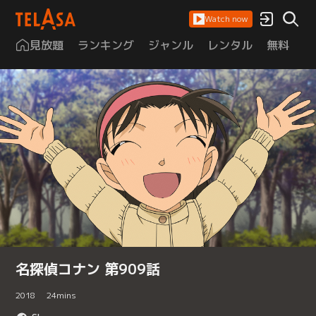
Watch now
見放題
ランキング
ジャンル
レンタル
無料
は
名探偵コナン 第909話
2018
24
mins