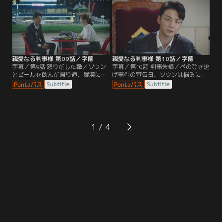
事件の裁判を担当したガンホ。被告
受けたガンホは、スホのふりをした
人のペは号泣し反省の色を示すのだ
ままウクテを懲らしめる。息子の異
が…。
変に気づいた母は…。
親愛なる判事様 第09話／字幕
親愛なる判事様 第10話／字幕
字幕／第9話 怒りだした敵／ソウン
字幕／第10話 判事失格／ペのひき逃
とビールを飲んだ帰り道、暴漢に襲
げ事件の宣告日、ソウンは悩みに悩
われたガンホは、犯人が落とした凶
んで書いた判決文をガンホに提出す
Subtitle
Subtitle
器を拾う。オソンの仕業だと思った
るが、ガンホからは「小さい事件な
ガンホはサンチョルに、証拠を持っ
のに考えすぎるな」と心ない言葉を
ていることをホソンに伝えろと告げ
返されがっかりする。そして刑を宣
る。一方、ウンが収録した番組は放
告するガンホに、被害者の夫は憤慨
送されず…。
し…。
1