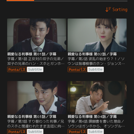
Sorting
親愛なる判事様 第01話／字幕
親愛なる判事様 第02話／字幕
字幕／第1話 正反対の双子の兄弟／
字幕／第2話 波乱の始まり？！／ソ
双子の兄弟のハン・スホとガンホ。
ウンは指導検事のホン・ジョンスか
優秀な兄のスホは最年少で判事にな
らセクハラを受けたことを部長に報
Subtitle
Subtitle
ったが、デキの悪いガンホは事を起
告するが、軽くあしらわれてしま
こしては入所を繰り返す前科者に。
う。一方、ガンホは出所するやいな
ある日、司法修習生のソン・ソウン
やチンピラのウクテと乱闘になり、
は初の取り調べでガンホを担当する
駆けつけた警察から逃れようとスホ
のだが…。
の家に向かう。
親愛なる判事様 第03話／字幕
親愛なる判事様 第04話／字幕
字幕／第3話 すり替わった判事／兄
字幕／第4話 嘆願書を書いた理由／
のスホと間違われたまま法廷に向か
ソウンはガンホから、オソングルー
ったガンホは、漢字だらけの判決文
プの後継者イ・ホソンの傷害事件の
Subtitle
Subtitle