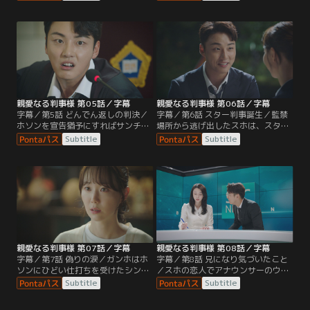
が読めず、被告人ヘナの宣告を1週
判決文を書いてみろと指示される。
間延期する。そんなガンホのもと
調査過程で被害者の息子シン班長
へ、判事研修でソウンがやってく
が、ホソンの無処罰を望む嘆願書を
る。一方スホは、恨みを持つ何者か
書いていると知ったソウンは、納得
に拉致されていた。
がいかず…。
親愛なる判事様 第05話／字幕
親愛なる判事様 第06話／字幕
字幕／第5話 どんでん返しの判決／
字幕／第6話 スター判事誕生／監禁
ホソンを宣告猶予にすればサンチョ
場所から逃げ出したスホは、スター
ルがオソングループから莫大な報酬
判事となりインタビューに応じてい
Subtitle
Subtitle
をもらえると知って腹を立てたガン
るガンホの姿をテレビで見て驚愕す
ホは、別の判決を下す。予想外の判
る。一方、ガンホから大量の判決文
決に激高したホソン。サンチョル
を書かされているソウン。仕事帰り
は、拘束を免れるために倒れたふり
にガンホはソウンを連れて食事に行
をするよう促す。
くのだが…。
親愛なる判事様 第07話／字幕
親愛なる判事様 第08話／字幕
字幕／第7話 偽りの涙／ガンホはホ
字幕／第8話 兄になり気づいたこと
ソンにひどい仕打ちを受けたシン班
／スホの恋人でアナウンサーのウン
長を見捨てられず、ハニョングルー
は、ガンホをスホと思い込んだまま
Subtitle
Subtitle
プからもらった報酬の半分を彼の家
トーク番組を収録する。そんな中、
の庭に置く。ある日、妊婦ひき逃げ
母親を脅迫するウクテからの電話を