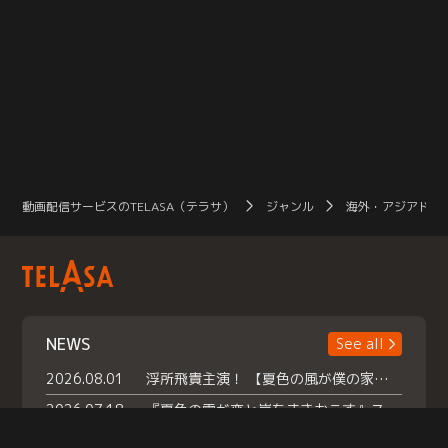
動画配信サービスのTELASA（テラサ）
ジャンル
海外・アジアドラ
NEWS
See all
2026.08.01
浮所飛貴主演！ 【夏色の風が僕の家にやってきた】 本日よりテラサで独占配信スタート！
2026.07.18
『夏色の雲が恋と嵐をまきおこす』スペシャルメイキング 【Part1】2026年７月18日（土）23時30分～配信スタート！話題のシーンの裏側を大公開！豪華キャスト大集合！ 『武宮家 真夏の家族会議』開催！
2026.07.15
救命医・遥（今田）の《心揺さぶる過去》や、 麻酔科医・権野（船越英一郎）の《謎多きプライベート》など… 《知られざるエピソード》を独占配信！