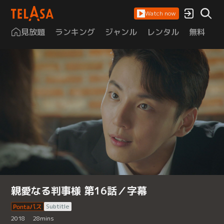
Watch now
見放題
ランキング
ジャンル
レンタル
無料
は
親愛なる判事様 第16話／字幕
Subtitle
2018
28
mins