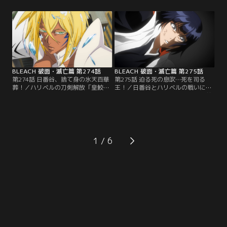
敵が現れる。それは第五の塔から落
て、これまで自分たちが戦ったエス
とされたヤミーだった。以前よりも
パーダよりは弱いと判断。それぞれ
巨大化しているヤミーの姿に驚く3
に攻撃を仕掛けようとする。ヤミー
人だったが…。その頃、天蓋の上で
も、それに対抗し、刀剣解放「憤獣
は完全に虚化してしまった一護とウ
（イーラ）」の姿になる。それは3
ルキオラが対峙していた。【提供：
人が思ってもみなかった姿で…。
バンダイチャンネル】
【提供：バンダイチャンネル】
BLEACH 破面・滅亡篇 第274話
BLEACH 破面・滅亡篇 第275話
第274話 日番谷、捨て身の氷天百華
第275話 迫る死の息吹…死を司る
葬！／ハリベルの刀剣解放「皇鮫后
王！／日番谷とハリベルの戦いに決
（ティブロン）」に攻撃をかわすの
着がついたかに見えたその頃、大前
が精一杯の日番谷。ハリベルは、自
田と砕蜂は、バラガンと戦ってい
らのフラシオンの仇のためにも日番
た。だが砕蜂の攻撃がバラガンに当
谷に勝つと宣言。「灼海流（イルビ
たろうとする寸前、砕蜂自身の身体
エンド）」で氷を溶かし、日番谷を
のスピードが急激に遅くなってしま
追い詰めていく。だが日番谷も自ら
う。不審に思う砕蜂に、バラガンは
1
の斬魄刀・氷輪丸が氷雪系なことを
自らの持つ能力は「老い」であると
利用して…。【提供：バンダイチャ
明かす。【提供：バンダイチャンネ
ンネル】
ル】