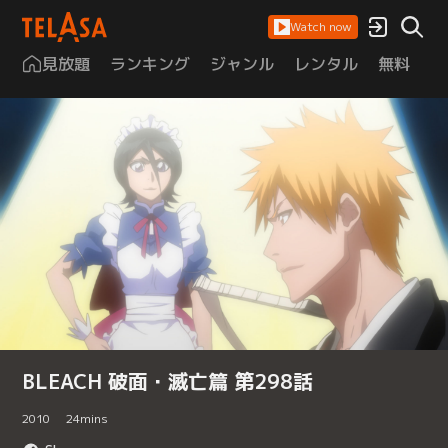
Watch now
見放題
ランキング
ジャンル
レンタル
無料
は
BLEACH 破面・滅亡篇 第298話
2010
24
mins