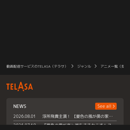
動画配信サービスのTELASA（テラサ）
ジャンル
アニメ一覧（見放
NEWS
See all
2026.08.01
浮所飛貴主演！ 【夏色の風が僕の家にやってきた】 本日よりテラサで独占配信スタート！
2026.07.18
『夏色の雲が恋と嵐をまきおこす』スペシャルメイキング 【Part1】2026年７月18日（土）23時30分～配信スタート！話題のシーンの裏側を大公開！豪華キャスト大集合！ 『武宮家 真夏の家族会議』開催！