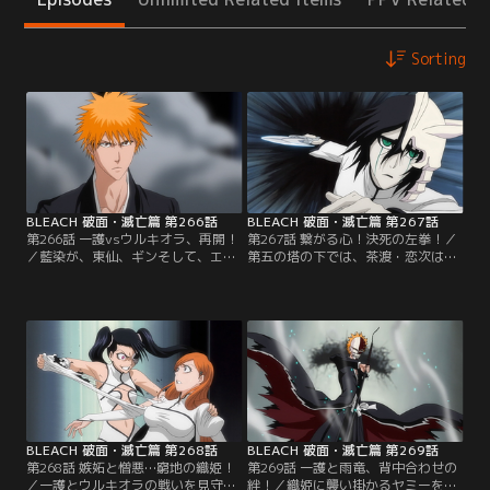
Sorting
BLEACH 破面・滅亡篇 第266話
BLEACH 破面・滅亡篇 第267話
第266話 一護vsウルキオラ、再開！
第267話 繋がる心！決死の左拳！／
／藍染が、東仙、ギンそして、エス
第五の塔の下では、茶渡・恋次は巨
パーダを従えて現世に侵攻してく
大な虚と対峙していた。だがそこ
る。藍染の真の目的は、空座町を消
に、砂人・バッティカロアが現れ
し去ることで王鍵を創生しソウルソ
る。バッティカロアの身体は砂粒で
サエティを攻め落とすことだったの
できていてふたりの攻撃ではバッテ
だ。それを予期して、死神たちも現
ィカロアにダメージを負わせられな
世に陣を展開、それぞれに激闘を繰
い。唯一バッティカロアを倒すこと
り広げていた。≪総集編≫【提供：
のできる氷雪系の斬魄刀を持つルキ
バンダイチャンネル】
アも刀剣解放したルドボーンとの戦
闘でピンチとなっていた。【提供：
バンダイチャンネル】
BLEACH 破面・滅亡篇 第268話
BLEACH 破面・滅亡篇 第269話
第268話 嫉妬と憎悪…窮地の織姫！
第269話 一護と雨竜、背中合わせの
／一護とウルキオラの戦いを見守る
絆！／織姫に襲い掛かるヤミーを止