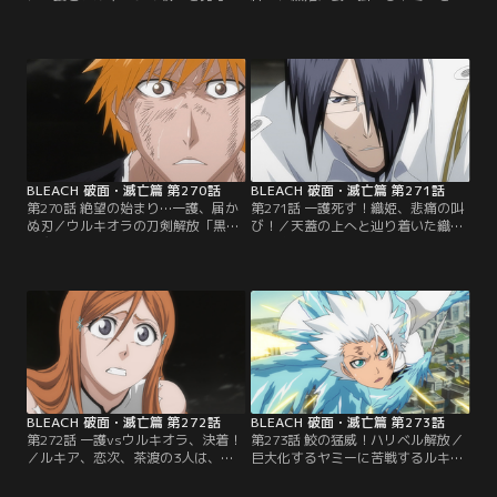
織姫の前に、ロリとメノリが現れ
めたのは駆けつけてきた雨竜だっ
た。ふたりは、織姫が藍染に用済み
た。驚く一護だったが、雨竜は意に
だと言われたことを知ってチャンス
介せずひとりヤミーに向かってい
とばかりに織姫を倒そうとやってき
く。雨竜は、一護が織姫を気遣って
たのだ。抵抗する術もなく傷つけら
虚化の力を出していないことに気づ
れていく織姫。それに気づいた一護
き、ヤミーとの戦いを早く終わらせ
は、なんとかして織姫を助け出そう
ようとしていたのだ。【提供：バン
とするが、ウルキオラに邪魔をされ
ダイチャンネル】
近づくことさえできない。【提供：
バンダイチャンネル】
BLEACH 破面・滅亡篇 第270話
BLEACH 破面・滅亡篇 第271話
第270話 絶望の始まり…一護、届か
第271話 一護死す！織姫、悲痛の叫
ぬ刃／ウルキオラの刀剣解放「黒翼
び！／天蓋の上へと辿り着いた織姫
大魔（ムルシエラゴ）」に、一護は
と雨竜が見たものは、ウルキオラの
まったく歯が立たない。その速さと
前に倒れた一護の姿だった。思わず
攻撃に追い詰められ、次第に傷つい
一護に駆け寄る織姫に「無駄だ」と
ていく。渾身の思いで撃った月牙天
声をかけるウルキオラ。そこに雨竜
衝もウルキオラを傷つけることさえ
の矢が迫る。だが、一護と同じく雨
できなかった。それでも一護は、織
竜の攻撃もウルキオラにはまったく
姫を救うため、仲間と共に帰るため
効かない。反撃され、ついには弓を
ウルキオラに向かっていく。【提
引くことさえできなくなってしまう
供：バンダイチャンネル】
雨竜。【提供：バンダイチャンネ
ル】
BLEACH 破面・滅亡篇 第272話
BLEACH 破面・滅亡篇 第273話
第272話 一護vsウルキオラ、決着！
第273話 鮫の猛威！ハリベル解放／
／ルキア、恋次、茶渡の3人は、ル
巨大化するヤミーに苦戦するルキ
ドボーンと彼の作り出した兵士たち
ア、恋次、茶渡3人。だが、3人はヤ
と戦っていた。だがそこへ、更なる
ミーに刻まれた「10」の数字を見