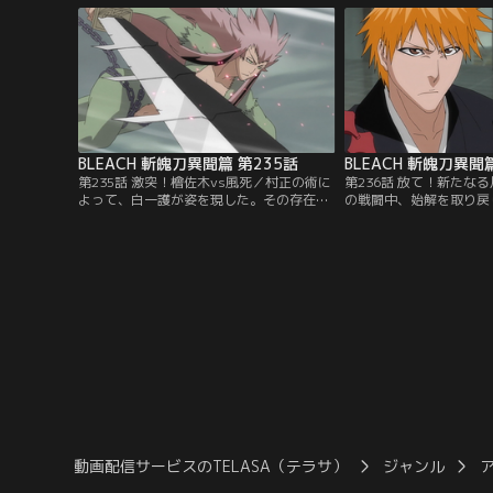
角、弓親、ルキア…。ただならぬ事態に戸
で向かってくる女に驚く
惑う死神たちの前に現れたのは村正と名乗
その女が自分の斬魄刀の
る妖しげな男。村正は、なんと全ての斬魄
白雪だと告げる。【提供
刀を実体化させ宣戦布告してきた。【提
ネル】
供：バンダイチャンネル】
BLEACH 斬魄刀異聞篇 第235話
BLEACH 斬魄刀異聞
第235話 激突！檜佐木vs風死／村正の術に
第236話 放て！新たな
よって、白一護が姿を現した。その存在に
の戦闘中、始解を取り戻
興味を持った村正は、白一護をも斬月と同
村正に戦いを挑む。だが
じように実体化させようと目論む。だが、
ついた斬月が現れる。斬
村正の技は効かない。村正に襲いかかる白
に襲い掛かってきた。一
一護だったが、村正は未だ全ての力を出し
解を取り戻していた。恋
切ってはいなかった。一方、檜佐木と恋次
自在に操り、実体化した
は、それぞれ自らの斬魄刀・風死と蛇尾丸
目論むが、彼らもまた卍
と対峙していた。【提供：バンダイチャン
てくる。【提供：バンダ
ネル】
動画配信サービスのTELASA（テラサ）
ジャンル