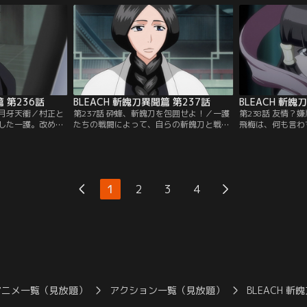
一護。ルキアは、
介さず、容赦ない攻撃を次々と繰り出して
けてくる。妖しげ
実態化した姿・袖
くる。まるで憎まれているかのような視線
苦戦を強いられる
：バンダイチャン
と言葉に戸惑いながらもルキアは鬼道で応
れ斬月までもが実
戦。【提供：バンダイチャンネル】
た。【提供：バン
篇 第236話
BLEACH 斬魄刀異聞篇 第237話
BLEACH 斬魄
る月牙天衝／村正と
第237話 砕蜂、斬魄刀を包囲せよ！／一護
第238話 友情？
した一護。改めて
たちの戦闘によって、自らの斬魄刀と戦い
飛梅は、何も言わ
そこに、村正側に
再び屈服させることで、斬魄刀を取り戻せ
丸を探して森の中
月は卍解し、一護
ることが明らかになった。だが力を取り戻
つからない上、二
方、恋次もまた始
しても、斬魄刀は実体化したまま。蛇尾丸
嘩ばかりしている
次は蛇尾丸を自由
が好き勝手にやっているのに恋次はほとほ
をする千本桜と白
蛇尾丸を倒そうと
と困り果てていた。そんな中、袖白雪との
れる。村正が一護
1
2
3
4
解で恋次に向かっ
戦闘で倒れ、意識を失っていたルキアが目
を聞かされていた
イチャンネル】
を覚ます。【提供：バンダイチャンネル】
護を倒すことがで
る。【提供：バン
アニメ一覧（見放題）
アクション一覧（見放題）
BLEACH 斬