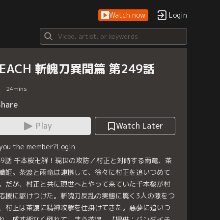
Watch now
Login
LEACH 斬魄刀異聞篇 第249話
24
mins
Share
Play
Watch Later
 you the member?
Login
49話 千本桜卍解！現世の攻防／村正と対峙する雨竜、茶
織姫。茶渡と雨竜は連携して、徐々に村正を追いつめて
。だが、村正と共に現世へとやって来ていた千本桜が村
応援に駆けつけた。斬魄刀反乱の実態に驚く3人の隙をつ
、村正は茶渡に精神攻撃を仕掛けてきた。悪夢に追いつ
れ、成す術なく倒れてしまう茶渡。【提供：バンダイチ