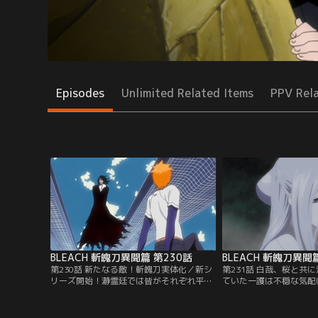
Episodes
Unlimited Related Items
PPV Rel
BLEACH 斬魄刀異聞篇 第230話
BLEACH 斬魄刀異聞
第230話 新たなる敵！斬魄刀実体化／新シ
第231話 白哉、桜と共
リーズ開始！瀞霊廷では皆がそれぞれ平穏
ていた一護は不穏な気配
な毎日を過ごしていた。だがそんな折、死
には瀕死の状態で現世に
神たちに対して緊急招集がかかった。白
キアがいた。更に、ルキ
哉、恋次、日番谷、乱菊、雛森、吉良、一
から謎の女が現れる。ル