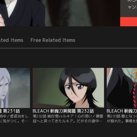
ャン
Seri
ated Items
Free Related Items
篇 第231話
BLEACH 斬魄刀異聞篇 第232話
BLEACH 斬魄
に消ゆ／虚退治をし
第232話 袖白雪vsルキア！心の惑い／瀞霊
第233話 敵とな
に気がつく。そこ
廷へと戻ってきたルキア。だがその道中、
が現れた。事情を
逃げ込んできたル
再び袖白雪が現れた。襲い掛かってくる袖
は、斬魄刀自体が
アを追って穿界門
白雪に、できれば戦いたくないと語りかけ
ることで斬魄刀を
キアと同じ斬魄刀
るルキアだったが、袖白雪はまったく意に
せたと語る。驚く