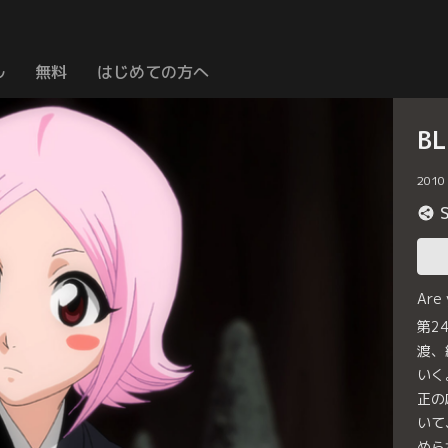
ル
無料
はじめての方へ
B
2010
Are
第2
渡、
いく
正の
いて
めら