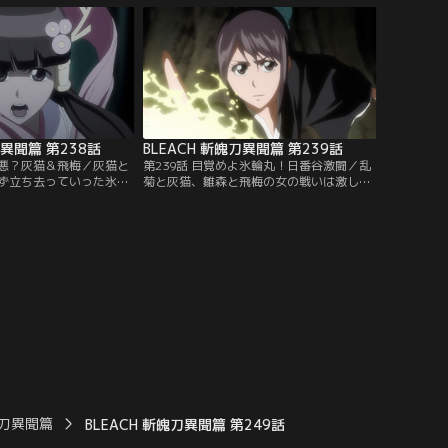
な力を使ってくる村正に
が行方不明になっていた。霊圧も感じられ
一護。更には、隙をつか
ないことから不審に思いはじめる死神た
体化させられてしまっ
ち。恋次は、白哉を探すため最後に白哉と
ダイチャンネル】
会った場所へと赴く。【提供：バンダイチ
ャンネル】
刀異聞篇 第238話
BLEACH 斬魄刀異聞篇 第239話
嫌悪？灰猫＆飛梅／灰猫と
第239話 目覚めよ氷輪丸！日番谷激闘／乱
ず立ち去っていった氷輪
菊と灰猫、雛森と飛梅の女の戦いは激しさ
にいた。だが氷輪丸は見
を増していた。乱菊をオバサンと罵る灰
人の気は全くあわず口喧
猫、現実から目を背けてばかりと雛森に言
。そこに、怪しげな動き
い募る飛梅。そんな二人に、乱菊と雛森は
哉を追っていた一護が現
ある策を見出す。一方日番谷は、自らの斬
に興味を示していること
魄刀・氷輪丸と対峙していた。だが氷輪丸
二人は、どちらが先に一
は実体化したときに全ての記憶を失い、日
きるかと勝負をはじめ
番谷のことを覚えていない。【提供：バン
ダイチャンネル】
ダイチャンネル】
魄刀異聞篇
BLEACH 斬魄刀異聞篇 第249話