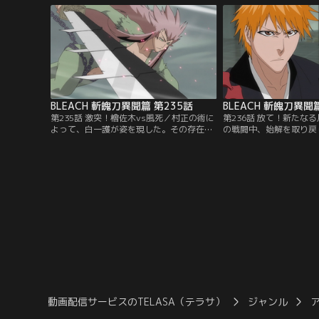
角、弓親、ルキア…。ただならぬ事態に戸
で向かってくる女に驚く
惑う死神たちの前に現れたのは村正と名乗
その女が自分の斬魄刀の
る妖しげな男。村正は、なんと全ての斬魄
白雪だと告げる。【提供
刀を実体化させ宣戦布告してきた。【提
ネル】
供：バンダイチャンネル】
BLEACH 斬魄刀異聞篇 第235話
BLEACH 斬魄刀異聞
第235話 激突！檜佐木vs風死／村正の術に
第236話 放て！新たな
よって、白一護が姿を現した。その存在に
の戦闘中、始解を取り戻
興味を持った村正は、白一護をも斬月と同
村正に戦いを挑む。だが
じように実体化させようと目論む。だが、
ついた斬月が現れる。斬
村正の技は効かない。村正に襲いかかる白
に襲い掛かってきた。一
一護だったが、村正は未だ全ての力を出し
解を取り戻していた。恋
切ってはいなかった。一方、檜佐木と恋次
自在に操り、実体化した
は、それぞれ自らの斬魄刀・風死と蛇尾丸
目論むが、彼らもまた卍
と対峙していた。【提供：バンダイチャン
てくる。【提供：バンダ
ネル】
動画配信サービスのTELASA（テラサ）
ジャンル