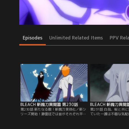
Episodes
Unlimited Related Items
PPV Rel
BLEACH 斬魄刀異聞篇 第230話
BLEACH 斬魄刀異聞
第230話 新たなる敵！斬魄刀実体化／新シ
第231話 白哉、桜と共
リーズ開始！瀞霊廷では皆がそれぞれ平穏
ていた一護は不穏な気配
な毎日を過ごしていた。だがそんな折、死
には瀕死の状態で現世に
神たちに対して緊急招集がかかった。白
キアがいた。更に、ルキ
哉、恋次、日番谷、乱菊、雛森、吉良、一
から謎の女が現れる。ル