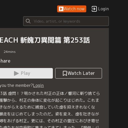
Watch now
Login
LEACH 斬魄刀異聞篇 第253話
24
mins
Share
Play
Watch Later
 you the member?
Login
53話 虚閃！？明かされた村正の正体／響河に斬り捨てら
衝撃から、村正の身体に変化が起こりはじめた。これま
きながらえるために捕食していた虚を抑えきれなくな
暴走をはじめてしまったのだ。姿を変え、虚を吐きなが
哮をあげる村正。更には、その村正の霊圧におびき寄せ
た虚たちが空座町に集まってきてしまった。【提供：バ