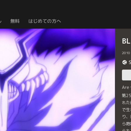
ル
無料
はじめての方へ
B
2010
Are
第2
れた
で生
り、
ら咆
られ