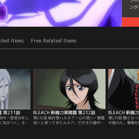
ンダ
Seri
ated Items
Free Related Items
篇 第231話
BLEACH 斬魄刀異聞篇 第232話
BLEACH 斬魄
に消ゆ／虚退治をし
第232話 袖白雪vsルキア！心の惑い／瀞霊
第233話 敵とな
に気がつく。そこ
廷へと戻ってきたルキア。だがその道中、
が現れた。事情を
逃げ込んできたル
再び袖白雪が現れた。襲い掛かってくる袖
は、斬魄刀自体が
アを追って穿界門
白雪に、できれば戦いたくないと語りかけ
ることで斬魄刀を
キアと同じ斬魄刀
るルキアだったが、袖白雪はまったく意に
せたと語る。驚く