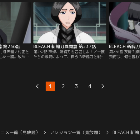
一護。ルキアは、
介さず、容赦ない攻撃を次々と繰り出して
けてくる。妖しげ
実態化した姿・袖
くる。まるで憎まれているかのような視線
苦戦を強いられる
：バンダイチャン
と言葉に戸惑いながらもルキアは鬼道で応
れ斬月までもが実
戦。【提供：バンダイチャンネル】
た。【提供：バン
篇 第236話
BLEACH 斬魄刀異聞篇 第237話
BLEACH 斬魄
る月牙天衝／村正と
第237話 砕蜂、斬魄刀を包囲せよ！／一護
第238話 友情？
した一護。改めて
たちの戦闘によって、自らの斬魄刀と戦い
飛梅は、何も言わ
そこに、村正側に
再び屈服させることで、斬魄刀を取り戻せ
丸を探して森の中
月は卍解し、一護
ることが明らかになった。だが力を取り戻
つからない上、二
方、恋次もまた始
しても、斬魄刀は実体化したまま。蛇尾丸
嘩ばかりしている
次は蛇尾丸を自由
が好き勝手にやっているのに恋次はほとほ
をする千本桜と白
蛇尾丸を倒そうと
と困り果てていた。そんな中、袖白雪との
れる。村正が一護
1
2
3
4
解で恋次に向かっ
戦闘で倒れ、意識を失っていたルキアが目
を聞かされていた
イチャンネル】
を覚ます。【提供：バンダイチャンネル】
護を倒すことがで
る。【提供：バン
アニメ一覧（見放題）
アクション一覧（見放題）
BLEACH 斬