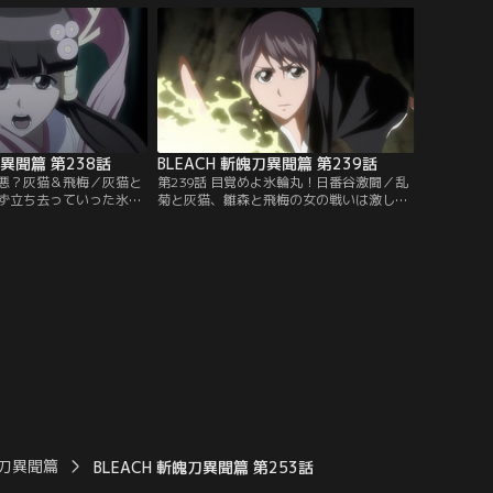
な力を使ってくる村正に
が行方不明になっていた。霊圧も感じられ
一護。更には、隙をつか
ないことから不審に思いはじめる死神た
体化させられてしまっ
ち。恋次は、白哉を探すため最後に白哉と
ダイチャンネル】
会った場所へと赴く。【提供：バンダイチ
ャンネル】
刀異聞篇 第238話
BLEACH 斬魄刀異聞篇 第239話
嫌悪？灰猫＆飛梅／灰猫と
第239話 目覚めよ氷輪丸！日番谷激闘／乱
ず立ち去っていった氷輪
菊と灰猫、雛森と飛梅の女の戦いは激しさ
にいた。だが氷輪丸は見
を増していた。乱菊をオバサンと罵る灰
人の気は全くあわず口喧
猫、現実から目を背けてばかりと雛森に言
。そこに、怪しげな動き
い募る飛梅。そんな二人に、乱菊と雛森は
哉を追っていた一護が現
ある策を見出す。一方日番谷は、自らの斬
に興味を示していること
魄刀・氷輪丸と対峙していた。だが氷輪丸
二人は、どちらが先に一
は実体化したときに全ての記憶を失い、日
きるかと勝負をはじめ
番谷のことを覚えていない。【提供：バン
ダイチャンネル】
ダイチャンネル】
魄刀異聞篇
BLEACH 斬魄刀異聞篇 第253話