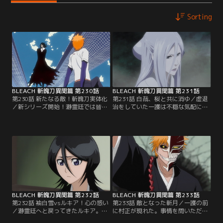
Sorting
BLEACH 斬魄刀異聞篇 第230話
BLEACH 斬魄刀異聞篇 第231話
第230話 新たなる敵！斬魄刀実体化
第231話 白哉、桜と共に消ゆ／虚退
／新シリーズ開始！瀞霊廷では皆が
治をしていた一護は不穏な気配に気
それぞれ平穏な毎日を過ごしてい
がつく。そこには瀕死の状態で現世
た。だがそんな折、死神たちに対し
に逃げ込んできたルキアがいた。更
て緊急招集がかかった。白哉、恋
に、ルキアを追って穿界門から謎の
次、日番谷、乱菊、雛森、吉良、一
女が現れる。ルキアと同じ斬魄刀で
角、弓親、ルキア…。ただならぬ事
向かってくる女に驚く一護。ルキア
態に戸惑う死神たちの前に現れたの
は、その女が自分の斬魄刀の実態化
は村正と名乗る妖しげな男。村正
した姿・袖白雪だと告げる。【提
は、なんと全ての斬魄刀を実体化さ
供：バンダイチャンネル】
せ宣戦布告してきた。【提供：バン
ダイチャンネル】
BLEACH 斬魄刀異聞篇 第232話
BLEACH 斬魄刀異聞篇 第233話
第232話 袖白雪vsルキア！心の惑い
第233話 敵となった斬月／一護の前
／瀞霊廷へと戻ってきたルキア。だ
に村正が現れた。事情を問いただす
がその道中、再び袖白雪が現れた。
一護に村正は、斬魄刀自体が持って