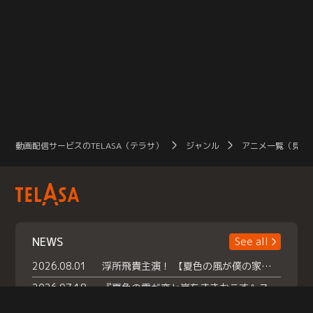
動画配信サービスのTELASA（テラサ）
ジャンル
アニメ一覧（見放
NEWS
See all
2026.08.01
浮所飛貴主演！ 【夏色の風が僕の家にやってきた】 本日よりテラサで独占配信スタート！
2026.07.18
『夏色の雲が恋と嵐をまきおこす』スペシャルメイキング 【Part1】2026年７月18日（土）23時30分～配信スタート！話題のシーンの裏側を大公開！豪華キャスト大集合！ 『武宮家 真夏の家族会議』開催！
2026.07.15
救命医・遥（今田）の《心揺さぶる過去》や、 麻酔科医・権野（船越英一郎）の《謎多きプライベート》など… 《知られざるエピソード》を独占配信！