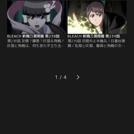
かってきた。一方、恋次もまた始解
も、斬魄刀は実体化したまま。蛇尾
を取り戻していた。恋次は蛇尾丸を
丸が好き勝手にやっているのに恋次
自由自在に操り、実体化した蛇尾丸
はほとほと困り果てていた。そんな
を倒そうと目論むが、彼らもまた卍
中、袖白雪との戦闘で倒れ、意識を
解で恋次に向かってくる。【提供：
失っていたルキアが目を覚ます。
バンダイチャンネル】
【提供：バンダイチャンネル】
BLEACH 斬魄刀異聞篇 第238話
BLEACH 斬魄刀異聞篇 第239話
第238話 友情？嫌悪？灰猫＆飛梅／
第239話 目覚めよ氷輪丸！日番谷激
灰猫と飛梅は、何も言わず立ち去っ
闘／乱菊と灰猫、雛森と飛梅の女の
ていった氷輪丸を探して森の中にい
戦いは激しさを増していた。乱菊を
た。だが氷輪丸は見つからない上、
オバサンと罵る灰猫、現実から目を
二人の気は全くあわず口喧嘩ばかり
背けてばかりと雛森に言い募る飛
している。そこに、怪しげな動きを
梅。そんな二人に、乱菊と雛森はあ
する千本桜と白哉を追っていた一護
る策を見出す。一方日番谷は、自ら
が現れる。村正が一護に興味を示し
の斬魄刀・氷輪丸と対峙していた。
1
ていることを聞かされていた二人
だが氷輪丸は実体化したときに全て
は、どちらが先に一護を倒すことが
の記憶を失い、日番谷のことを覚え
できるかと勝負をはじめる。【提
ていない。【提供：バンダイチャン
供：バンダイチャンネル】
ネル】