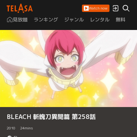
Watch now
見放題
ランキング
ジャンル
レンタル
無料
は
BLEACH 斬魄刀異聞篇 第258話
2010
24
mins