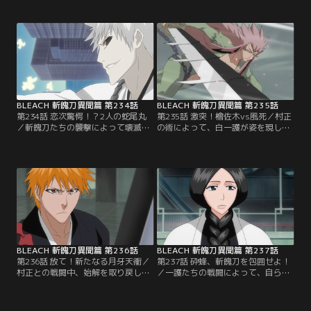
襲い掛かってくる袖白雪に、できれ
いる魂に語りかけることで斬魄刀を
ば戦いたくないと語りかけるルキア
死神から解放・実体化させたと語
だったが、袖白雪はまったく意に介
る。驚く一護に村正は攻撃を仕掛け
さず、容赦ない攻撃を次々と繰り出
てくる。妖しげな力を使ってくる村
してくる。まるで憎まれているかの
正に苦戦を強いられる一護。更に
ような視線と言葉に戸惑いながらも
は、隙をつかれ斬月までもが実体化
ルキアは鬼道で応戦。【提供：バン
させられてしまった。【提供：バン
ダイチャンネル】
ダイチャンネル】
BLEACH 斬魄刀異聞篇 第234話
BLEACH 斬魄刀異聞篇 第235話
第234話 恋次驚愕！？2人の蛇尾丸
第235話 激突！檜佐木vs風死／村正
／斬魄刀たちの襲撃によって壊滅的
の術によって、白一護が姿を現し
な被害を受けた瀞霊廷。そこでは死
た。その存在に興味を持った村正
神たちによって、状況の把握と必死
は、白一護をも斬月と同じように実
の復旧作業が行われていた。そんな
体化させようと目論む。だが、村正
中、六番隊隊長である朽木白哉が行
の技は効かない。村正に襲いかかる
方不明になっていた。霊圧も感じら
白一護だったが、村正は未だ全ての
れないことから不審に思いはじめる
力を出し切ってはいなかった。一
死神たち。恋次は、白哉を探すため
方、檜佐木と恋次は、それぞれ自ら
最後に白哉と会った場所へと赴く。
の斬魄刀・風死と蛇尾丸と対峙して
【提供：バンダイチャンネル】
いた。【提供：バンダイチャンネ
ル】
BLEACH 斬魄刀異聞篇 第236話
BLEACH 斬魄刀異聞篇 第237話
第236話 放て！新たなる月牙天衝／
第237話 砕蜂、斬魄刀を包囲せよ！
村正との戦闘中、始解を取り戻した
／一護たちの戦闘によって、自らの
一護。改めて村正に戦いを挑む。だ
斬魄刀と戦い再び屈服させること
がそこに、村正側についた斬月が現
で、斬魄刀を取り戻せることが明ら
れる。斬月は卍解し、一護に襲い掛
かになった。だが力を取り戻して