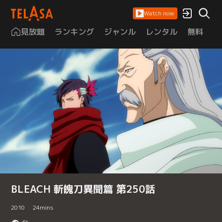
Watch now
見放題
ランキング
ジャンル
レンタル
無料
は
BLEACH 斬魄刀異聞篇 第250話
2010
24
mins