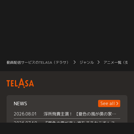
動画配信サービスのTELASA（テラサ）
ジャンル
アニメ一覧（見放
NEWS
See all
2026.08.01
浮所飛貴主演！ 【夏色の風が僕の家にやってきた】 本日よりテラサで独占配信スタート！
2026.07.18
『夏色の雲が恋と嵐をまきおこす』スペシャルメイキング 【Part1】2026年７月18日（土）23時30分～配信スタート！話題のシーンの裏側を大公開！豪華キャスト大集合！ 『武宮家 真夏の家族会議』開催！
2026.07.15
救命医・遥（今田）の《心揺さぶる過去》や、 麻酔科医・権野（船越英一郎）の《謎多きプライベート》など… 《知られざるエピソード》を独占配信！