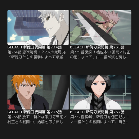
襲い掛かってくる袖白雪に、できれ
いる魂に語りかけることで斬魄刀を
ば戦いたくないと語りかけるルキア
死神から解放・実体化させたと語
だったが、袖白雪はまったく意に介
る。驚く一護に村正は攻撃を仕掛け
さず、容赦ない攻撃を次々と繰り出
てくる。妖しげな力を使ってくる村
してくる。まるで憎まれているかの
正に苦戦を強いられる一護。更に
ような視線と言葉に戸惑いながらも
は、隙をつかれ斬月までもが実体化
ルキアは鬼道で応戦。【提供：バン
させられてしまった。【提供：バン
ダイチャンネル】
ダイチャンネル】
BLEACH 斬魄刀異聞篇 第234話
BLEACH 斬魄刀異聞篇 第235話
第234話 恋次驚愕！？2人の蛇尾丸
第235話 激突！檜佐木vs風死／村正
／斬魄刀たちの襲撃によって壊滅的
の術によって、白一護が姿を現し
な被害を受けた瀞霊廷。そこでは死
た。その存在に興味を持った村正
神たちによって、状況の把握と必死
は、白一護をも斬月と同じように実
の復旧作業が行われていた。そんな
体化させようと目論む。だが、村正
中、六番隊隊長である朽木白哉が行
の技は効かない。村正に襲いかかる
方不明になっていた。霊圧も感じら
白一護だったが、村正は未だ全ての
れないことから不審に思いはじめる
力を出し切ってはいなかった。一
死神たち。恋次は、白哉を探すため
方、檜佐木と恋次は、それぞれ自ら
最後に白哉と会った場所へと赴く。
の斬魄刀・風死と蛇尾丸と対峙して
【提供：バンダイチャンネル】
いた。【提供：バンダイチャンネ
ル】
BLEACH 斬魄刀異聞篇 第236話
BLEACH 斬魄刀異聞篇 第237話
第236話 放て！新たなる月牙天衝／
第237話 砕蜂、斬魄刀を包囲せよ！
村正との戦闘中、始解を取り戻した
／一護たちの戦闘によって、自らの
一護。改めて村正に戦いを挑む。だ
斬魄刀と戦い再び屈服させること
がそこに、村正側についた斬月が現
で、斬魄刀を取り戻せることが明ら
れる。斬月は卍解し、一護に襲い掛
かになった。だが力を取り戻して