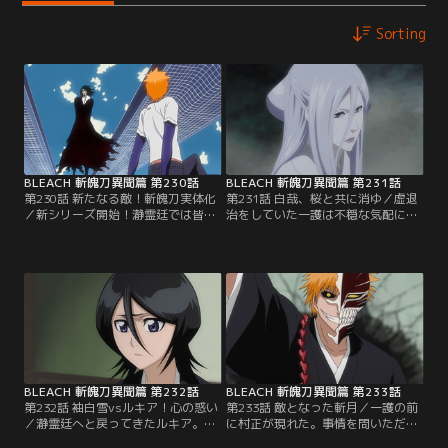
Sorting
BLEACH 斬魄刀異聞篇 第230話
BLEACH 斬魄刀異聞篇 第231話
第230話 新たなる敵！斬魄刀実体化
第231話 白哉、桜と共に消ゆ／虚退
／新シリーズ開始！瀞霊廷では皆が
治をしていた一護は不穏な気配に気
それぞれ平穏な毎日を過ごしてい
がつく。そこには瀕死の状態で現世
た。だがそんな折、死神たちに対し
に逃げ込んできたルキアがいた。更
て緊急招集がかかった。白哉、恋
に、ルキアを追って穿界門から謎の
次、日番谷、乱菊、雛森、吉良、一
女が現れる。ルキアと同じ斬魄刀で
角、弓親、ルキア…。ただならぬ事
向かってくる女に驚く一護。ルキア
態に戸惑う死神たちの前に現れたの
は、その女が自分の斬魄刀の実態化
は村正と名乗る妖しげな男。村正
した姿・袖白雪だと告げる。【提
は、なんと全ての斬魄刀を実体化さ
供：バンダイチャンネル】
せ宣戦布告してきた。【提供：バン
ダイチャンネル】
BLEACH 斬魄刀異聞篇 第232話
BLEACH 斬魄刀異聞篇 第233話
第232話 袖白雪vsルキア！心の惑い
第233話 敵となった斬月／一護の前
／瀞霊廷へと戻ってきたルキア。だ
に村正が現れた。事情を問いただす
がその道中、再び袖白雪が現れた。
一護に村正は、斬魄刀自体が持って