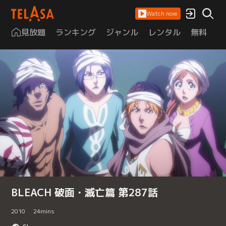
Watch now
見放題
ランキング
ジャンル
レンタル
無料
は
BLEACH 破面・滅亡篇 第287話
2010
24
mins