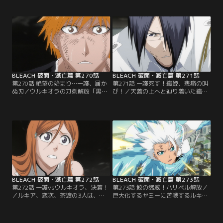
た。ふたりは、織姫が藍染に用済み
た。驚く一護だったが、雨竜は意に
だと言われたことを知ってチャンス
介せずひとりヤミーに向かってい
とばかりに織姫を倒そうとやってき
く。雨竜は、一護が織姫を気遣って
たのだ。抵抗する術もなく傷つけら
虚化の力を出していないことに気づ
れていく織姫。それに気づいた一護
き、ヤミーとの戦いを早く終わらせ
は、なんとかして織姫を助け出そう
ようとしていたのだ。【提供：バン
とするが、ウルキオラに邪魔をされ
ダイチャンネル】
近づくことさえできない。【提供：
バンダイチャンネル】
BLEACH 破面・滅亡篇 第270話
BLEACH 破面・滅亡篇 第271話
第270話 絶望の始まり…一護、届か
第271話 一護死す！織姫、悲痛の叫
ぬ刃／ウルキオラの刀剣解放「黒翼
び！／天蓋の上へと辿り着いた織姫
大魔（ムルシエラゴ）」に、一護は
と雨竜が見たものは、ウルキオラの
まったく歯が立たない。その速さと
前に倒れた一護の姿だった。思わず
攻撃に追い詰められ、次第に傷つい
一護に駆け寄る織姫に「無駄だ」と
ていく。渾身の思いで撃った月牙天
声をかけるウルキオラ。そこに雨竜
衝もウルキオラを傷つけることさえ
の矢が迫る。だが、一護と同じく雨
できなかった。それでも一護は、織
竜の攻撃もウルキオラにはまったく
姫を救うため、仲間と共に帰るため
効かない。反撃され、ついには弓を
ウルキオラに向かっていく。【提
引くことさえできなくなってしまう
供：バンダイチャンネル】
雨竜。【提供：バンダイチャンネ
ル】
BLEACH 破面・滅亡篇 第272話
BLEACH 破面・滅亡篇 第273話
第272話 一護vsウルキオラ、決着！
第273話 鮫の猛威！ハリベル解放／
／ルキア、恋次、茶渡の3人は、ル
巨大化するヤミーに苦戦するルキ
ドボーンと彼の作り出した兵士たち
ア、恋次、茶渡3人。だが、3人はヤ
と戦っていた。だがそこへ、更なる
ミーに刻まれた「10」の数字を見
敵が現れる。それは第五の塔から落
て、これまで自分たちが戦ったエス