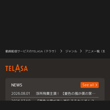
動画配信サービスのTELASA（テラサ）
ジャンル
アニメ一覧（見放
NEWS
See all
2026.08.01
浮所飛貴主演！ 【夏色の風が僕の家にやってきた】 本日よりテラサで独占配信スタート！
2026.07.18
『夏色の雲が恋と嵐をまきおこす』スペシャルメイキング 【Part1】2026年７月18日（土）23時30分～配信スタート！話題のシーンの裏側を大公開！豪華キャスト大集合！ 『武宮家 真夏の家族会議』開催！
2026.07.15
救命医・遥（今田）の《心揺さぶる過去》や、 麻酔科医・権野（船越英一郎）の《謎多きプライベート》など… 《知られざるエピソード》を独占配信！