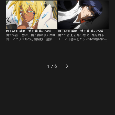
とされたヤミーだった。以前よりも
パーダよりは弱いと判断。それぞれ
巨大化しているヤミーの姿に驚く3
に攻撃を仕掛けようとする。ヤミー
人だったが…。その頃、天蓋の上で
も、それに対抗し、刀剣解放「憤獣
は完全に虚化してしまった一護とウ
（イーラ）」の姿になる。それは3
ルキオラが対峙していた。【提供：
人が思ってもみなかった姿で…。
バンダイチャンネル】
【提供：バンダイチャンネル】
BLEACH 破面・滅亡篇 第274話
BLEACH 破面・滅亡篇 第275話
第274話 日番谷、捨て身の氷天百華
第275話 迫る死の息吹…死を司る
葬！／ハリベルの刀剣解放「皇鮫后
王！／日番谷とハリベルの戦いに決
（ティブロン）」に攻撃をかわすの
着がついたかに見えたその頃、大前
が精一杯の日番谷。ハリベルは、自
田と砕蜂は、バラガンと戦ってい
らのフラシオンの仇のためにも日番
た。だが砕蜂の攻撃がバラガンに当
谷に勝つと宣言。「灼海流（イルビ
たろうとする寸前、砕蜂自身の身体
エンド）」で氷を溶かし、日番谷を
のスピードが急激に遅くなってしま
追い詰めていく。だが日番谷も自ら
う。不審に思う砕蜂に、バラガンは
1
の斬魄刀・氷輪丸が氷雪系なことを
自らの持つ能力は「老い」であると
利用して…。【提供：バンダイチャ
明かす。【提供：バンダイチャンネ
ンネル】
ル】