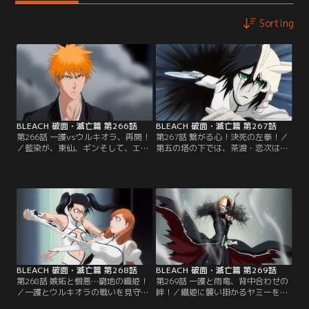
Sorting
BLEACH 破面・滅亡篇 第266話
BLEACH 破面・滅亡篇 第267話
第266話 一護vsウルキオラ、再開！
第267話 繋がる心！決死の左拳！／
／藍染が、東仙、ギンそして、エス
第五の塔の下では、茶渡・恋次は巨
パーダを従えて現世に侵攻してく
大な虚と対峙していた。だがそこ
る。藍染の真の目的は、空座町を消
に、砂人・バッティカロアが現れ
し去ることで王鍵を創生しソウルソ
る。バッティカロアの身体は砂粒で
サエティを攻め落とすことだったの
できていてふたりの攻撃ではバッテ
だ。それを予期して、死神たちも現
ィカロアにダメージを負わせられな
世に陣を展開、それぞれに激闘を繰
い。唯一バッティカロアを倒すこと
り広げていた。≪総集編≫【提供：
のできる氷雪系の斬魄刀を持つルキ
バンダイチャンネル】
アも刀剣解放したルドボーンとの戦
闘でピンチとなっていた。【提供：
バンダイチャンネル】
BLEACH 破面・滅亡篇 第268話
BLEACH 破面・滅亡篇 第269話
第268話 嫉妬と憎悪…窮地の織姫！
第269話 一護と雨竜、背中合わせの
／一護とウルキオラの戦いを見守る
絆！／織姫に襲い掛かるヤミーを止
織姫の前に、ロリとメノリが現れ
めたのは駆けつけてきた雨竜だっ