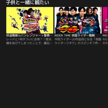
子供と一緒に観たい
え！生き残るのはただ一人！！バト
生
ルロイヤル再び！！！
え
一
ても
で
キュ
で
快盗戦隊ルパンレンジャー＋警察戦隊パトレンジャー 究極の変合体！
RIDER TIME 仮面ライダー龍騎
レッドと1号がついに合体？！怪光
平成ライダー20作品目となる「仮面
RI
線を浴びてしまったことで、磁石の
ライダージオウ」のスピンオフ作品
の
ようにくっついてしまった二人が巻
として、17年の時を経てあの「仮面
ジ
き起こす騒動とそのドタバタの被害
ライダー龍騎」が再起動する。戦
ド
者となる残りのメンバーたちの悲喜
え！生き残るのはただ一人！！バト
こもごもが繰り広げられる中、二人
ルロイヤル再び！！！
は果たしてこの窮地を脱することが
できるのか、はたまたその脱出作戦
とは一体…。