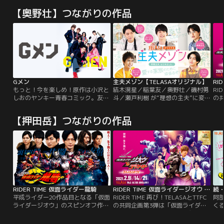
【奥野壮】つながりの作品
Gメン
主夫メゾン【TELASAオリジナル】
もっと！今を楽しめ！原作は小沢と
結木滉星／稲葉友／奥野壮／磯村勇
RI
しおのヤンキー青春コミック。友
斗／瀬戸利樹 が“理想の主夫”に変
の
情、喧嘩、恋…男子高校生特有の青
身！！仕事に家庭に学校に…疲れた
ジ
春という青春がすべて詰まった爽快
あなたに夢と憧れと癒しを提供する
ド
【押田岳】つながりの作品
ドラマ！豪華キャスト陣が、常に全
≪ハートフルラブコメ≫。
力でふざけ、戦い、叫び、走り切っ
た『Gメン』。どこまでも熱くまっ
すぐな彼らの姿に、気付けばグッと
くること必至。熱量ハンパない最高
の青春ムービー！
RIDER TIME 仮面ライダー龍騎
RIDER TIME 仮面ライダージオウ vs ディケイド ～7人のジオウ！～
続
平成ライダー20作品目となる「仮面
RIDER TIME 再び！TELASAとTTFC
阿
ライダージオウ」のスピンオフ作品
の共同企画第3弾は「仮面ライダー
く
として、17年の時を経てあの「仮面
ジオウ」と「仮面ライダーディケイ
ぎ
ライダー龍騎」が再起動する。戦
ド」ダブルメイン！2作品に決定！
の