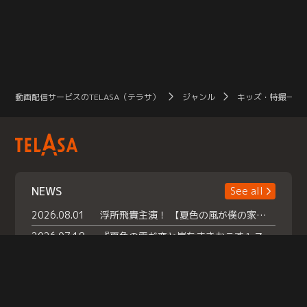
動画配信サービスのTELASA（テラサ）
ジャンル
キッズ・特撮一覧
NEWS
See all
2026.08.01
浮所飛貴主演！ 【夏色の風が僕の家にやってきた】 本日よりテラサで独占配信スタート！
2026.07.18
『夏色の雲が恋と嵐をまきおこす』スペシャルメイキング 【Part1】2026年７月18日（土）23時30分～配信スタート！話題のシーンの裏側を大公開！豪華キャスト大集合！ 『武宮家 真夏の家族会議』開催！
2026.07.15
救命医・遥（今田）の《心揺さぶる過去》や、 麻酔科医・権野（船越英一郎）の《謎多きプライベート》など… 《知られざるエピソード》を独占配信！