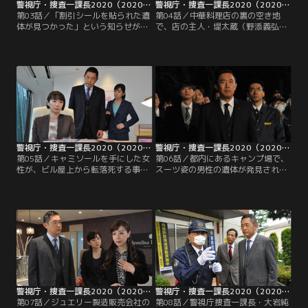
警視庁・捜査一課長2020（2020/04/23放送分）第03話
警視庁・捜査一課長2020（2020/04/30放送分）第04話
第03話／「割引シールを貼られた遺
第04話／中華料理店の裏の空き地
体が見つかった」という知らせが届
で、店の主人・堤太蔵（野添義弘）
き、警視庁捜査一課長・大岩純一
が刺殺されているのが見つかり、警
（内藤剛志）は団地の一室に臨場す
視庁捜査一課長・大岩純一（内藤剛
る。後頭部を鈍器で殴られて死んで
志）は現場に駆けつけた。遺体の右
いたのは、その部屋に住む警備員の
手にはギョーザの皮が握りしめられ
桃山辰徳（尾崎右宗）。遺体の左手
ていたが、その皮は普段、太蔵が店
には、たしかに3割引きのシールが
で使用していた業務用のものではな
貼られていた。
く、手作りされた皮だった。
警視庁・捜査一課長2020（2020/05/07放送分）第05話
警視庁・捜査一課長2020（2020/05/14放送分）第06話
第05話／キャミソールを手にした女
第06話／都内にあるキャンプ場で、
性が、ビル屋上から転落死する事件
スーツ姿の男性の遺体が発見され
が発生した。目撃者によると、彼女
た。警視庁捜査一課長の大岩純一
はキャミソールにしがみつくように
（内藤剛志）が臨場したところ、遺
屋上からぶら下がっていたが、しば
体は身元がわかるものを所持してお
らくして力尽きた様子で落下。屋上
らず、胸ポケットから水滴のついた
には犯人らしき人物の影も見えたと
水鉄砲が見つかった。死亡推定時刻
いう。
は前日の夕方6時ごろで、状況から
どこか別の場所で殺害され、犯人が
現場まで遺体を運んだ可能性も高か
った。
警視庁・捜査一課長2020（2020/06/18放送分）第07話
警視庁・捜査一課長2020（2020/06/25放送分）第08話
第07話／ジュエリー製造販売会社の
第08話／警視庁捜査一課長・大岩純