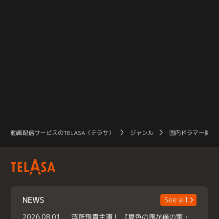
動画配信サービスのTELASA（テラサ）
ジャンル
国内ドラマ一覧（
NEWS
See all
2026.08.01
浮所飛貴主演！ 【夏色の風が僕の家にやってきた】 本日よりテラサで独占配信スタート！