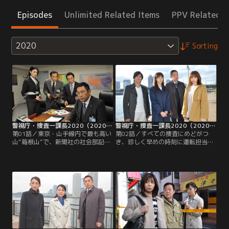
Episodes
Unlimited Related Items
PPV Related I
2020
Sorting
警視庁・捜査一課長2020（2020/04/09放送分）第01話
警視庁・捜査一課長2020（2020/04/16放送分）第02話
第01話／東京・山手線内で最も高い
第02話／すべての捜査にめどがつ
山“箱根山”で、新聞社の社会部記
き、珍しく早めの時刻に運転担当刑
者・小柴石輝（吉満寛人）の遺体が
事・奥野親道（塙宣之）とともに自
見つかり、警視庁捜査一課長・大岩
宅に戻った、捜査一課長・大岩純一
純一（内藤剛志）は現場に急行す
（内藤剛志）。ところが、そこへ新
る。小柴は何者かに突き飛ばされ、
たな事件の知らせが届く。しかも第
縁石で頭部を強打し死亡したようだ
一発見者は、大岩が“大福”とよぶ現
ったが、なぜか遺体の右手には黒い
状資料班刑事・平井真琴（斉藤由
日傘が握られていた…。
貴）だと聞き、大岩も奥野も驚く。