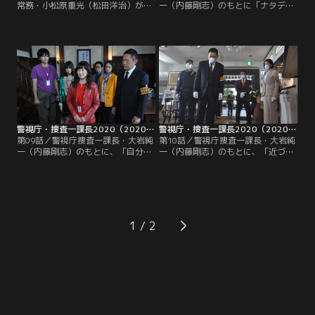
常務・小松原重光（松田洋治）が小
一（内藤剛志）のもとに「ナタデコ
石を握りしめながら、自社ビルの非
コを持った刺殺体が見つかった」と
常階段の下で死んでいるのが見つか
いう知らせが入った…！現場は“高輪
った。何者かに突き落とされたもの
ゲートウェイ駅”の近くにある邸宅
と思われたが、警視庁捜査一課長・
で、殺されたのは飲食店の経営やプ
大岩純一（内藤剛志）が臨場したと
ロデュースを手掛ける会社の社長・
ころ、遺体のポケットから同じよう
松友史郎（黄川田雅哉）。遺体の手
な小石が7つも見つかった。
には、かつてブームになったナタデ
ココ入りジュースの空き缶が握られ
ていた…。
警視庁・捜査一課長2020（2020/07/02放送分）第09話
警視庁・捜査一課長2020（2020/07/09放送分）第10話
第09話／警視庁捜査一課長・大岩純
第10話／警視庁捜査一課長・大岩純
一（内藤剛志）のもとに、「自分で
一（内藤剛志）のもとに、「近づく
墓穴を掘った遺体が見つかった」と
とくしゃみの出る遺体が見つかっ
いう奇妙な知らせが入った。被害者
た」という奇妙な知らせが入った。
は、雑貨通信販売会社の経理部長・
臨場した大岩は、捜査員たちがマス
唐沢民矢（小松利昌）で、本社の庭
クをつけているにもかかわらず、一
の一角に掘られた穴の中で頭から血
様にくしゃみをしているのに驚く。
を流して死んでいた。
なんと遺体の周囲には、超大量のコ
1
ショウがまかれていたのだ…！