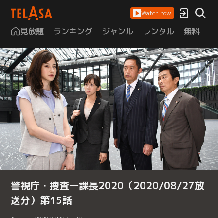
Watch now
見放題
ランキング
ジャンル
レンタル
無料
は
警視庁・捜査一課長2020（2020/08/27放
送分）第15話