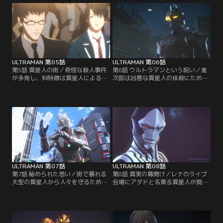
マンになるよう頼まれる。
ULTRAMAN 第05話
ULTRAMAN 第06話
第5話 異星人の街／奇怪な殺人事件
第6話 ウルトラマンという呪い／進
が多発し、科特隊は異星人による犯
次郎は凶悪な異星人の抹殺にためら
行だと断定。諸星は、異星人達が暮
いを抱き、その様子に諸星は憤りを
らす隠された街を訪れ、事件の手掛
隠せない。早田は、ウルトラマンと
かりを求めて情報屋に接触する。
して戦うことの意味を、悩める息子
と語り合う。
ULTRAMAN 第07話
ULTRAMAN 第08話
第7話 秘められた思い／街で暴れる
第8話 真実の幕開け／レナのライブ
大型の異星人から人々を守るため、
会場にアダドと名乗る異星人が現
ついに進次郎は迷いを捨て、潜在能
れ、ウルトラマンと戦闘を開始。そ
力を開花させる。大切なライブに臨
の最中、突如としてベムラーが現
む佐山レナに、危険が迫っていた。
れ、事態はさらなる混乱に陥ってゆ
く。