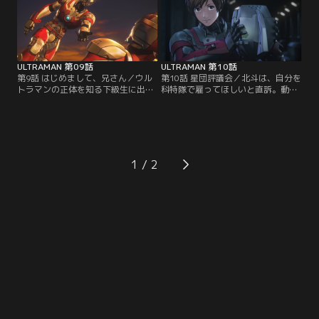
ULTRAMAN 第09話
ULTRAMAN 第10話
第9話 はじめまして、兄さん／ウル
第10話 星団評議会／北斗は、自分を
トラマンの正体を知る下級生に出会
科特隊で雇ってほしいと直訴。動機
い、動揺する進次郎。戦闘中に追い
を聞かれた北斗は、異星人が姿を隠
詰められた彼を助けに現れたのは、
すことなく地球で暮らせる日を実現
世間で話題の第3のウルトラマンだ
させるために戦いたいと語る。
った。
1