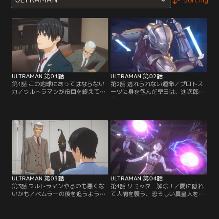
ULTRAMAN 第01話
ULTRAMAN 第02話
第1話 この地球にあってはならない
第2話 逃れられない運命／プロトス
力／ウルトラマンが役目を終えてか
ーツに身を包んだ早田は、進次郎を
ら十数年後、早田進は地球に迫る新
襲うベムラーに立ち向かうが、窮地
たな危機を知る。そして彼の息子、
に追い込まれてしまう。父を救うべ
進次郎は、超人的な力の兆しを見せ
く、進次郎は大きな決断をする。
始めていた。
ULTRAMAN 第03話
ULTRAMAN 第04話
第3話 ウルトラマンやるのも悪くな
第4話 リミッター解除！／闇に隠れ
いかも／ベムラーの後を追うよう
て人間を襲う、恐ろしい異星人を抹
に、地球では異星人達が暗躍を始め
殺する任務に就いた進次郎。だが、
ていた。それを知らされた進次郎
異星人は市街地へと逃走し、多くの
は、科学特捜隊のエドからウルトラ
人々が戦闘に巻き込まれてしまう。