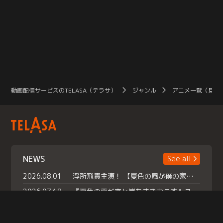
動画配信サービスのTELASA（テラサ）
ジャンル
アニメ一覧（見放
NEWS
See all
2026.08.01
浮所飛貴主演！ 【夏色の風が僕の家にやってきた】 本日よりテラサで独占配信スタート！
2026.07.18
『夏色の雲が恋と嵐をまきおこす』スペシャルメイキング 【Part1】2026年７月18日（土）23時30分～配信スタート！話題のシーンの裏側を大公開！豪華キャスト大集合！ 『武宮家 真夏の家族会議』開催！
2026.07.15
救命医・遥（今田）の《心揺さぶる過去》や、 麻酔科医・権野（船越英一郎）の《謎多きプライベート》など… 《知られざるエピソード》を独占配信！